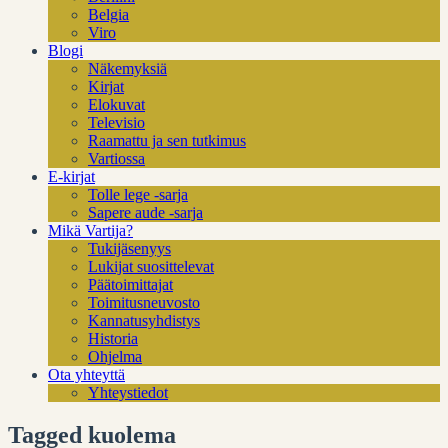
Belgia
Viro
Blogi
Näkemyksiä
Kirjat
Elokuvat
Televisio
Raamattu ja sen tutkimus
Vartiossa
E-kirjat
Tolle lege -sarja
Sapere aude -sarja
Mikä Vartija?
Tukijäsenyys
Lukijat suosittelevat
Päätoimittajat
Toimitusneuvosto
Kannatusyhdistys
Historia
Ohjelma
Ota yhteyttä
Yhteystiedot
Tagged kuolema