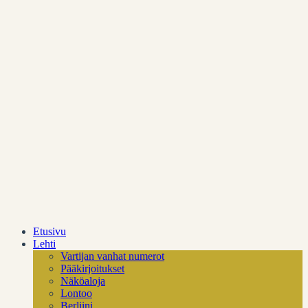
Tue Vartijaa
Anna palautetta
Vartijan takana
Etusivu
Lehti
Vartijan vanhat numerot
Pääkirjoitukset
Näköaloja
Lontoo
Berliini