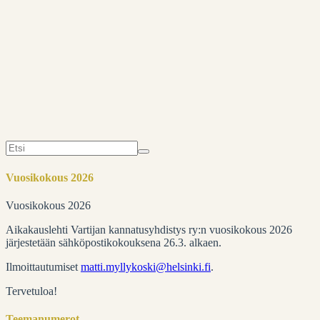
Leo Näreaho
Kirjat
16.10.2016
Search
for:
Vuosikokous 2026
Vuosikokous 2026
Aikakauslehti Vartijan kannatusyhdistys ry:n vuosikokous 2026
järjestetään sähköpostikokouksena 26.3. alkaen.
Ilmoittautumiset
matti.myllykoski@helsinki.fi
.
Tervetuloa!
Teemanumerot