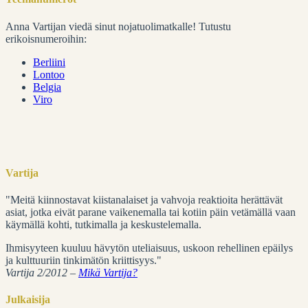
Anna Vartijan viedä sinut nojatuolimatkalle! Tutustu
erikoisnumeroihin:
Berliini
Lontoo
Belgia
Viro
Vartija
"Meitä kiinnostavat kiistanalaiset ja vahvoja reaktioita herättävät
asiat, jotka eivät parane vaikenemalla tai kotiin päin vetämällä vaan
käymällä kohti, tutkimalla ja keskustelemalla.
Ihmisyyteen kuuluu hävytön uteliaisuus, uskoon rehellinen epäilys
ja kulttuuriin tinkimätön kriittisyys."
Vartija 2/2012 –
Mikä Vartija?
Julkaisija