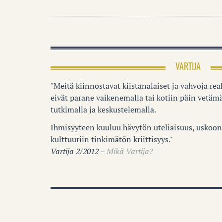
VARTIJA
"Meitä kiinnostavat kiistanalaiset ja vahvoja reak
eivät parane vaikenemalla tai kotiin päin vetämä
tutkimalla ja keskustelemalla.
Ihmisyyteen kuuluu hävytön uteliaisuus, uskoon 
kulttuuriin tinkimätön kriittisyys."
Vartija 2/2012 –
Mikä Vartija?