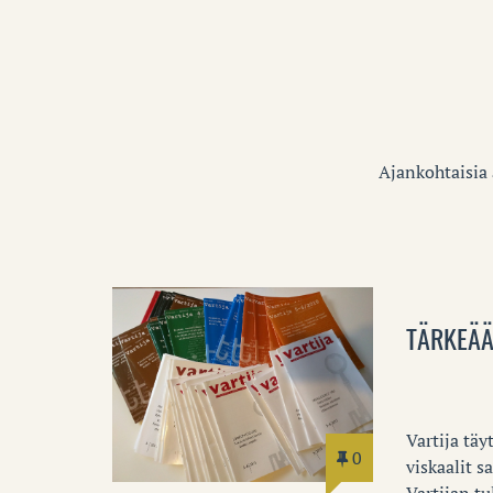
Ajankohtaisia a
TÄRKEÄÄ
Vartija tä
0
viskaalit s
Vartijan tu