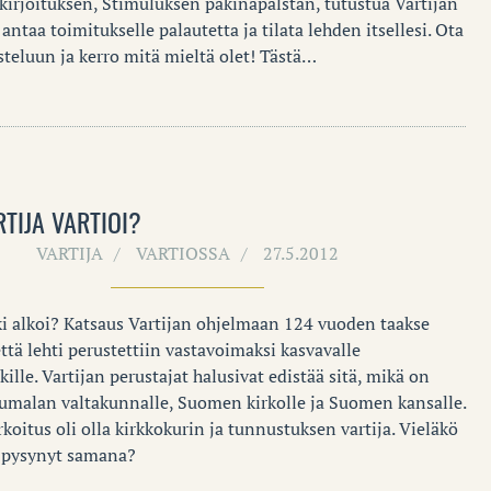
kirjoituksen, Stimuluksen pakinapalstan, tutustua Vartijan
 antaa toimitukselle palautetta ja tilata lehden itsellesi. Ota
steluun ja kerro mitä mieltä olet! Tästä…
RTIJA VARTIOI?
VARTIJA
VARTIOSSA
27.5.2012
ki alkoi? Katsaus Vartijan ohjelmaan 124 vuoden taakse
että lehti perustettiin vastavoimaksi kasvavalle
ikille. Vartijan perustajat halusivat edistää sitä, mikä on
Jumalan valtakunnalle, Suomen kirkolle ja Suomen kansalle.
rkoitus oli olla kirkkokurin ja tunnustuksen vartija. Vieläkö
 pysynyt samana?