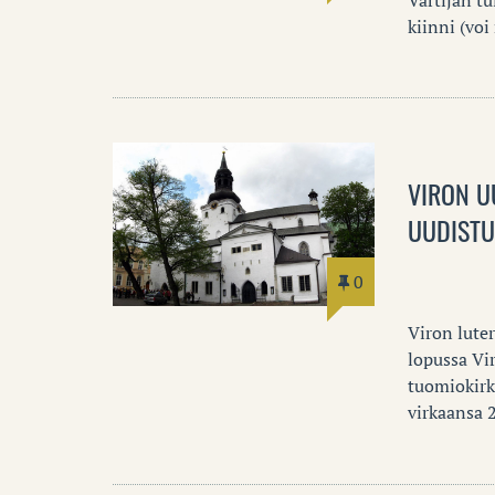
kiinni (voi
VIRON U
UUDISTU
0
Viron luter
lopussa Vir
tuomiokirk
virkaansa 