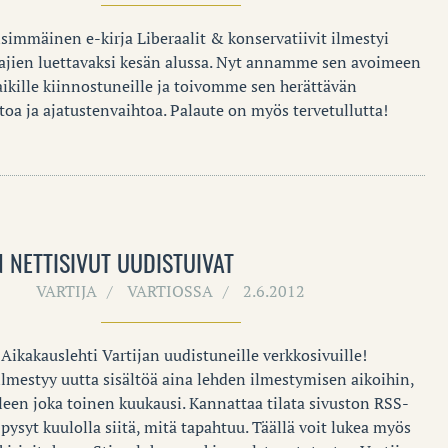
nsimmäinen e-kirja Liberaalit & konservatiivit ilmestyi
aajien luettavaksi kesän alussa. Nyt annamme sen avoimeen
aikille kiinnostuneille ja toivomme sen herättävän
toa ja ajatustenvaihtoa. Palaute on myös tervetullutta!
N NETTISIVUT UUDISTUIVAT
VARTIJA
VARTIOSSA
2.6.2012
Aikakauslehti Vartijan uudistuneille verkkosivuille!
ilmestyy uutta sisältöä aina lehden ilmestymisen aikoihin,
lleen joka toinen kuukausi. Kannattaa tilata sivuston RSS-
 pysyt kuulolla siitä, mitä tapahtuu. Täällä voit lukea myös