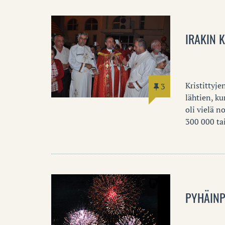
IRAKIN 
Kristittyje
3
lähtien, ku
oli vielä n
300 000 t
PYHÄINP