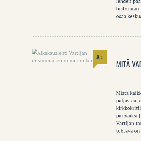
lehden pää
historiaan,
osaa kesku
0
MITÄ VA
Mistä kaik
paljastaa, 
kirkkokriti
parhaaksi 
Vartijan ta
tehtävä on