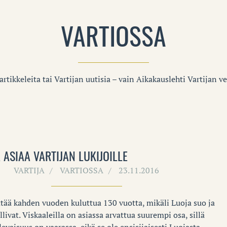
VARTIOSSA
rtikkeleita tai Vartijan uutisia – vain Aikakauslehti Vartijan v
 ASIAA VARTIJAN LUKIJOILLE
VARTIJA
VARTIOSSA
23.11.2016
yttää kahden vuoden kuluttua 130 vuotta, mikäli Luoja suo ja
allivat. Viskaaleilla on asiassa arvattua suurempi osa, sillä
levaisuus on vaarassa, eikä se ole ensisijaisesti Luojasta