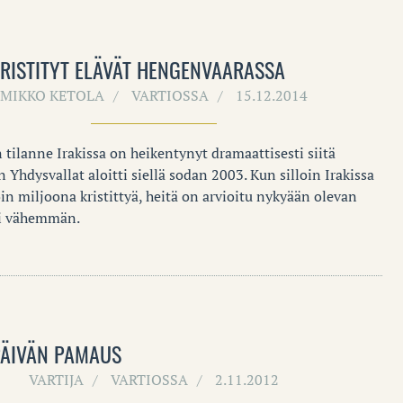
KRISTITYT ELÄVÄT HENGENVAARASSA
MIKKO KETOLA
VARTIOSSA
15.12.2014
n tilanne Irakissa on heikentynyt dramaattisesti siitä
n Yhdysvallat aloitti siellä sodan 2003. Kun silloin Irakissa
oin miljoona kristittyä, heitä on arvioitu nykyään olevan
ai vähemmän.
ÄIVÄN PAMAUS
VARTIJA
VARTIOSSA
2.11.2012