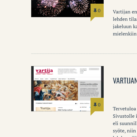
0
Vartijan e
lehden til
jakeluun k
mielenkiin
VARTIJA
0
Tervetuloa 
Sivustolle 
eli suunni
syöte, niin