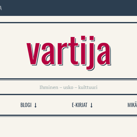
A
vartija
Ihminen – usko – kulttuuri
BLOGI
E-KIRJAT
MIKÄ