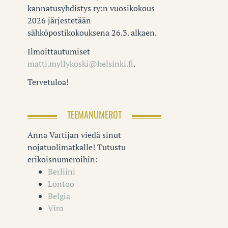
kannatusyhdistys ry:n vuosikokous
2026 järjestetään
sähköpostikokouksena 26.3. alkaen.
Ilmoittautumiset
matti.myllykoski@helsinki.fi
.
Tervetuloa!
TEEMANUMEROT
Anna Vartijan viedä sinut
nojatuolimatkalle! Tutustu
erikoisnumeroihin:
Berliini
Lontoo
Belgia
Viro