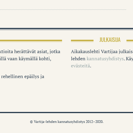
JULKAISIJA
tioita herättävät asiat, jotka
Aikakauslehti Vartijaa julkai
llä vaan käymällä kohti,
lehden
kannatusyhdistys
. K
evästeitä
.
rehellinen epäilys ja
© Vartija-lehden kannatusyhdistys 2012–2020.