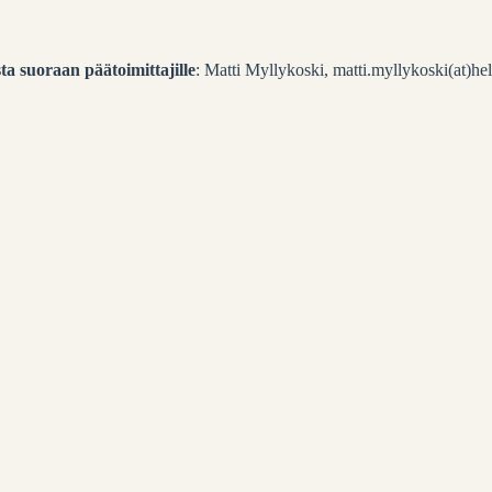
ta
suoraan päätoimittajille
: Matti Myllykoski, matti.myllykoski(at)hels