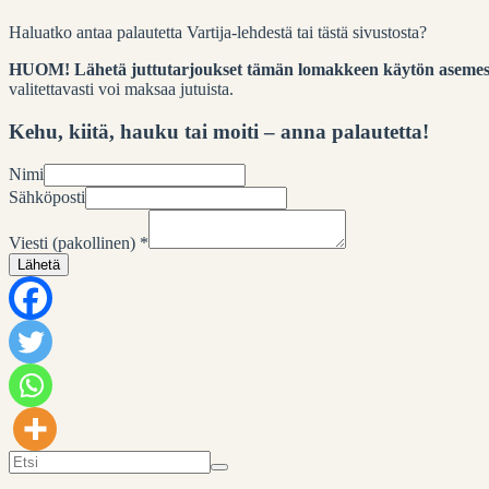
Haluatko antaa palautetta Vartija-lehdestä tai tästä sivustosta?
HUOM! Lähetä juttutarjoukset
tämän lomakkeen käytön asemes
valitettavasti voi maksaa jutuista.
Kehu, kiitä, hauku tai moiti – anna palautetta!
Nimi
Sähköposti
Viesti (pakollinen)
*
Lähetä
Search
for: