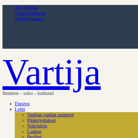
Tue Vartijaa
Anna palautetta
Vartijan takana
Vartija
Ihminen – usko – kulttuuri
Etusivu
Lehti
Vartijan vanhat numerot
Pääkirjoitukset
Näköaloja
Lontoo
Berliini