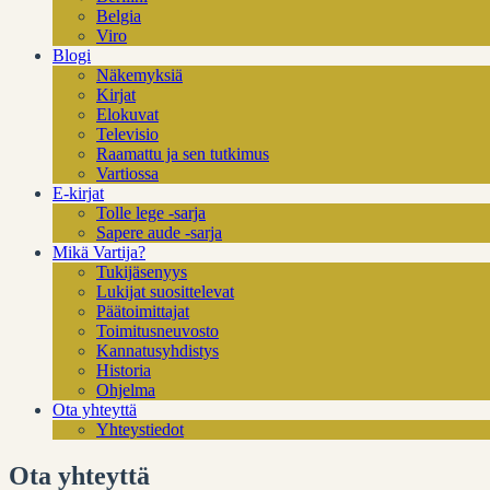
Belgia
Viro
Blogi
Näkemyksiä
Kirjat
Elokuvat
Televisio
Raamattu ja sen tutkimus
Vartiossa
E-kirjat
Tolle lege -sarja
Sapere aude -sarja
Mikä Vartija?
Tukijäsenyys
Lukijat suosittelevat
Päätoimittajat
Toimitusneuvosto
Kannatusyhdistys
Historia
Ohjelma
Ota yhteyttä
Yhteystiedot
Ota yhteyttä