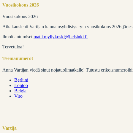
Vuosikokous 2026
Vuosikokous 2026
Aikakauslehti Vartijan kannatusyhdistys ry:n vuosikokous 2026 järje
Ilmoittautumiset
matti.myllykoski@helsinki.fi
.
Tervetuloa!
Teemanumerot
Anna Vartijan viedä sinut nojatuolimatkalle! Tutustu erikoisnumeroihi
Berliini
Lontoo
Belgia
Viro
Vartija