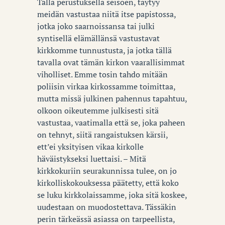
Tällä perustuksella seisoen, täytyy
meidän vastustaa niitä itse papistossa,
jotka joko saarnoissansa tai julki
syntisellä elämällänsä vastustavat
kirkkomme tunnustusta, ja jotka tällä
tavalla ovat tämän kirkon vaarallisimmat
viholliset. Emme tosin tahdo mitään
poliisin virkaa kirkossamme toimittaa,
mutta missä julkinen pahennus tapahtuu,
olkoon oikeutemme julkisesti sitä
vastustaa, vaatimalla että se, joka paheen
on tehnyt, siitä rangaistuksen kärsii,
ett’ei yksityisen vikaa kirkolle
häväistykseksi luettaisi. – Mitä
kirkkokuriin seurakunnissa tulee, on jo
kirkolliskokouksessa päätetty, että koko
se luku kirkkolaissamme, joka sitä koskee,
uudestaan on muodostettava. Tässäkin
perin tärkeässä asiassa on tarpeellista,