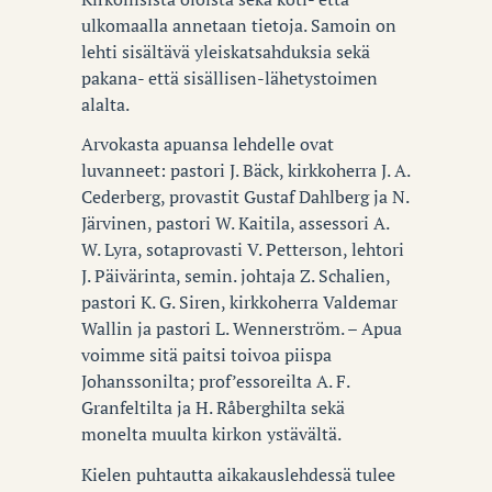
ulkomaalla annetaan tietoja. Samoin on
lehti sisältävä yleiskatsahduksia sekä
pakana- että sisällisen-lähetystoimen
alalta.
Arvokasta apuansa lehdelle ovat
luvanneet: pastori J. Bäck, kirkkoherra J. A.
Cederberg, provastit Gustaf Dahlberg ja N.
Järvinen, pastori W. Kaitila, assessori A.
W. Lyra, sotaprovasti V. Petterson, lehtori
J. Päivärinta, semin. johtaja Z. Schalien,
pastori K. G. Siren, kirkkoherra Valdemar
Wallin ja pastori L. Wennerström. – Apua
voimme sitä paitsi toivoa piispa
Johanssonilta; prof’essoreilta A. F.
Granfeltilta ja H. Råberghilta sekä
monelta muulta kirkon ystävältä.
Kielen puhtautta aikakauslehdessä tulee