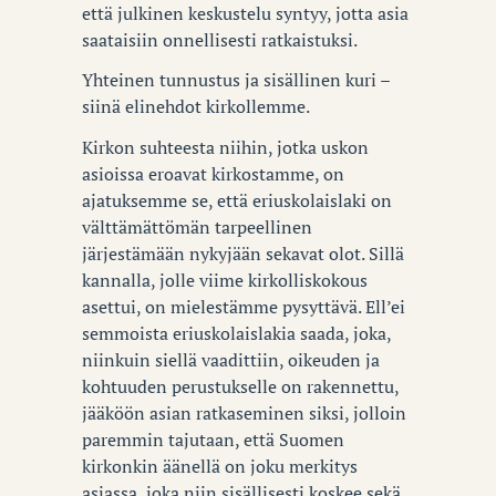
että julkinen keskustelu syntyy, jotta asia
saataisiin onnellisesti ratkaistuksi.
Yhteinen tunnustus ja sisällinen kuri –
siinä elinehdot kirkollemme.
Kirkon suhteesta niihin, jotka uskon
asioissa eroavat kirkostamme, on
ajatuksemme se, että eriuskolaislaki on
välttämättömän tarpeellinen
järjestämään nykyjään sekavat olot. Sillä
kannalla, jolle viime kirkolliskokous
asettui, on mielestämme pysyttävä. Ell’ei
semmoista eriuskolaislakia saada, joka,
niinkuin siellä vaadittiin, oikeuden ja
kohtuuden perustukselle on rakennettu,
jääköön asian ratkaseminen siksi, jolloin
paremmin tajutaan, että Suomen
kirkonkin äänellä on joku merkitys
asiassa, joka niin sisällisesti koskee sekä