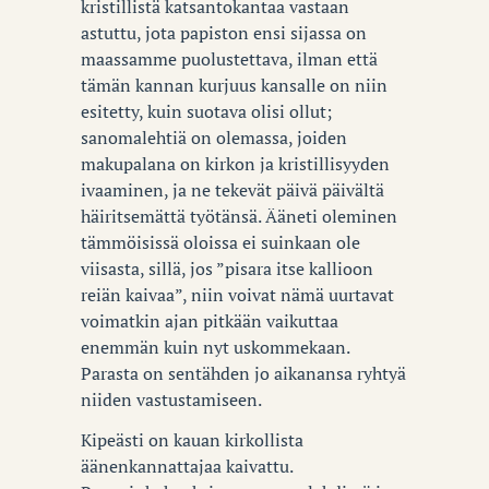
kristillistä katsantokantaa vastaan
astuttu, jota papiston ensi sijassa on
maassamme puolustettava, ilman että
tämän kannan kurjuus kansalle on niin
esitetty, kuin suotava olisi ollut;
sanomalehtiä on olemassa, joiden
makupalana on kirkon ja kristillisyyden
ivaaminen, ja ne tekevät päivä päivältä
häiritsemättä työtänsä. Ääneti oleminen
tämmöisissä oloissa ei suinkaan ole
viisasta, sillä, jos ”pisara itse kallioon
reiän kaivaa”, niin voivat nämä uurtavat
voimatkin ajan pitkään vaikuttaa
enemmän kuin nyt uskommekaan.
Parasta on sentähden jo aikanansa ryhtyä
niiden vastustamiseen.
Kipeästi on kauan kirkollista
äänenkannattajaa kaivattu.