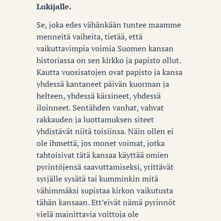
Lukijalle.
Se, joka edes vähänkään tuntee maamme
menneitä vaiheita, tietää, että
vaikuttavimpia voimia Suomen kansan
historiassa on sen kirkko ja papisto ollut.
Kautta vuosisatojen ovat papisto ja kansa
yhdessä kantaneet päivän kuorman ja
helteen, yhdessä kärsineet, yhdessä
iloinneet. Sentähden vanhat, vahvat
rakkauden ja luottamuksen siteet
yhdistävät niitä toisiinsa. Näin ollen ei
ole ihmettä, jos monet voimat, jotka
tahtoisivat tätä kansaa käyttää omien
pyrintöjensä saavuttamiseksi, yrittävät
syrjälle sysätä tai kumminkin mitä
vähimmäksi supistaa kirkon vaikutusta
tähän kansaan. Ett’eivät nämä pyrinnöt
vielä mainittavia voittoja ole