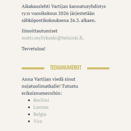
Aikakauslehti Vartijan kannatusyhdistys
ry:n vuosikokous 2026 järjestetään
sähköpostikokouksena 26.3. alkaen.
Ilmoittautumiset
matti.myllykoski@helsinki.fi
.
Tervetuloa!
TEEMANUMEROT
Anna Vartijan viedä sinut
nojatuolimatkalle! Tutustu
erikoisnumeroihin:
Berliini
Lontoo
Belgia
Viro