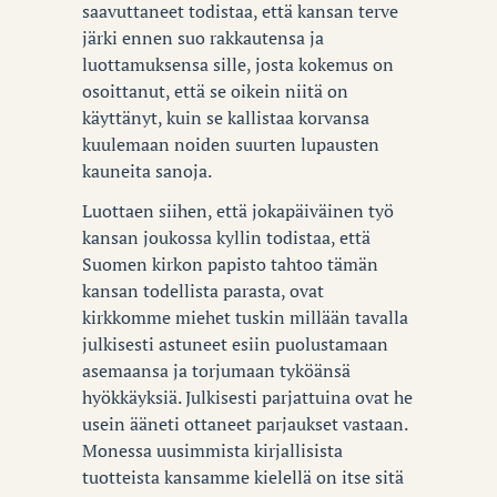
saavuttaneet todistaa, että kansan terve
järki ennen suo rakkautensa ja
luottamuksensa sille, josta kokemus on
osoittanut, että se oikein niitä on
käyttänyt, kuin se kallistaa korvansa
kuulemaan noiden suurten lupausten
kauneita sanoja.
Luottaen siihen, että jokapäiväinen työ
kansan joukossa kyllin todistaa, että
Suomen kirkon papisto tahtoo tämän
kansan todellista parasta, ovat
kirkkomme miehet tuskin millään tavalla
julkisesti astuneet esiin puolustamaan
asemaansa ja torjumaan tyköänsä
hyökkäyksiä. Julkisesti parjattuina ovat he
usein ääneti ottaneet parjaukset vastaan.
Monessa uusimmista kirjallisista
tuotteista kansamme kielellä on itse sitä