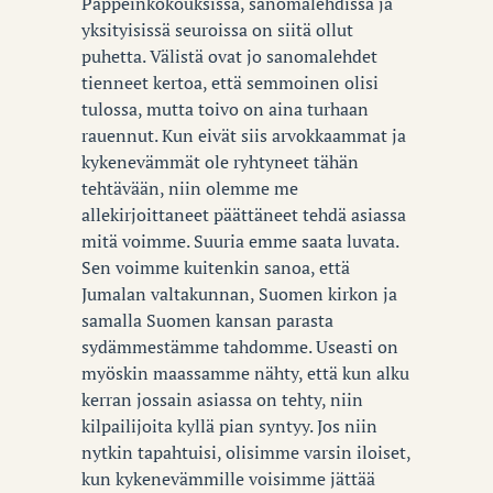
Pappeinkokouksissa, sanomalehdissä ja
yksityisissä seuroissa on siitä ollut
puhetta. Välistä ovat jo sanomalehdet
tienneet kertoa, että semmoinen olisi
tulossa, mutta toivo on aina turhaan
rauennut. Kun eivät siis arvokkaammat ja
kykenevämmät ole ryhtyneet tähän
tehtävään, niin olemme me
allekirjoittaneet päättäneet tehdä asiassa
mitä voimme. Suuria emme saata luvata.
Sen voimme kuitenkin sanoa, että
Jumalan valtakunnan, Suomen kirkon ja
samalla Suomen kansan parasta
sydämmestämme tahdomme. Useasti on
myöskin maassamme nähty, että kun alku
kerran jossain asiassa on tehty, niin
kilpailijoita kyllä pian syntyy. Jos niin
nytkin tapahtuisi, olisimme varsin iloiset,
kun kykenevämmille voisimme jättää