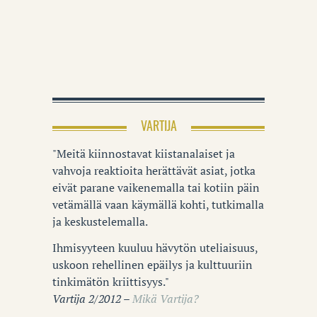
VARTIJA
"Meitä kiinnostavat kiistanalaiset ja
vahvoja reaktioita herättävät asiat, jotka
eivät parane vaikenemalla tai kotiin päin
vetämällä vaan käymällä kohti, tutkimalla
ja keskustelemalla.
Ihmisyyteen kuuluu hävytön uteliaisuus,
uskoon rehellinen epäilys ja kulttuuriin
tinkimätön kriittisyys."
Vartija 2/2012 –
Mikä Vartija?