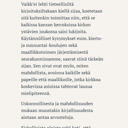
Vaikk’ei lehti tieteellisiltä
kirjoituksiltakaan kiellä sijaa, koetetaan
sitä kuitenkin toimittaa niin, että se
kaikissa kansan kerroksissa kirkon
ystävien joukossa saisi lukijoita.
Käytännölliset kysymykset esim. kierto-
ja sunnuntai-koulujen sekä
maallikkotoimen järjestämisestä
seurakunnissamme, saavat siinä tärkeän
sijan. Sen sivut ovat myös, miten
mahdollista, avoinna kaikille sekä
papeille että maallikoille, jotka kirkkoa
koskevissa asioissa tahtovat lausua
mielipiteensä.
Uskonnollisesta ja mahdollisuuden
mukaan muustakin kirjallisuudesta
aiotaan antaa arvosteluja.
Kirkollisista oloista sekä koti- että