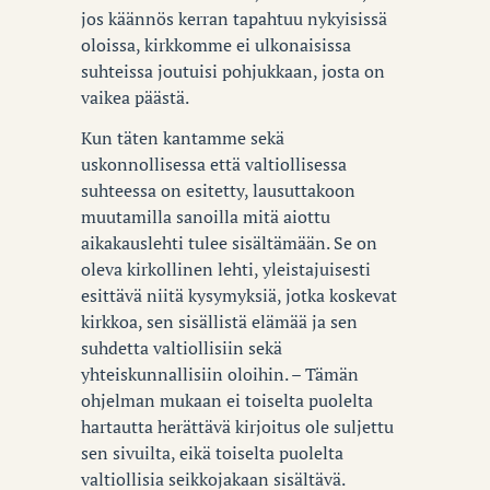
jos käännös kerran tapahtuu nykyisissä
oloissa, kirkkomme ei ulkonaisissa
suhteissa joutuisi pohjukkaan, josta on
vaikea päästä.
Kun täten kantamme sekä
uskonnollisessa että valtiollisessa
suhteessa on esitetty, lausuttakoon
muutamilla sanoilla mitä aiottu
aikakauslehti tulee sisältämään. Se on
oleva kirkollinen lehti, yleistajuisesti
esittävä niitä kysymyksiä, jotka koskevat
kirkkoa, sen sisällistä elämää ja sen
suhdetta valtiollisiin sekä
yhteiskunnallisiin oloihin. – Tämän
ohjelman mukaan ei toiselta puolelta
hartautta herättävä kirjoitus ole suljettu
sen sivuilta, eikä toiselta puolelta
valtiollisia seikkojakaan sisältävä.