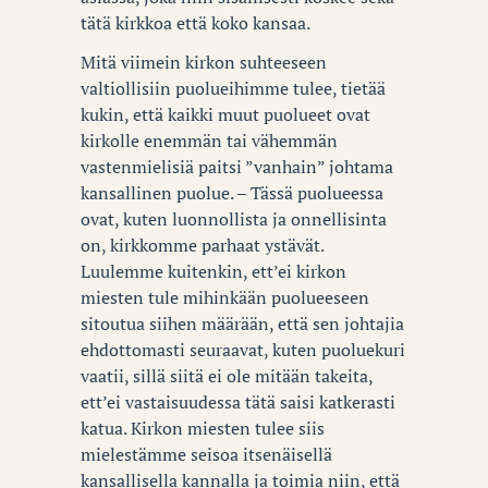
tätä kirkkoa että koko kansaa.
Mitä viimein kirkon suhteeseen
valtiollisiin puolueihimme tulee, tietää
kukin, että kaikki muut puolueet ovat
kirkolle enemmän tai vähemmän
vastenmielisiä paitsi ”vanhain” johtama
kansallinen puolue. – Tässä puolueessa
ovat, kuten luonnollista ja onnellisinta
on, kirkkomme parhaat ystävät.
Luulemme kuitenkin, ett’ei kirkon
miesten tule mihinkään puolueeseen
sitoutua siihen määrään, että sen johtajia
ehdottomasti seuraavat, kuten puoluekuri
vaatii, sillä siitä ei ole mitään takeita,
ett’ei vastaisuudessa tätä saisi katkerasti
katua. Kirkon miesten tulee siis
mielestämme seisoa itsenäisellä
kansallisella kannalla ja toimia niin, että