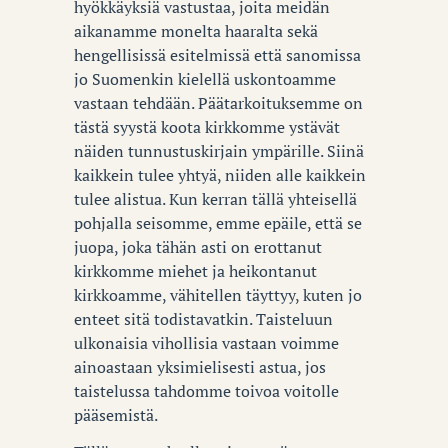
hyökkäyksiä vastustaa, joita meidän
aikanamme monelta haaralta sekä
hengellisissä esitelmissä että sanomissa
jo Suomenkin kielellä uskontoamme
vastaan tehdään. Päätarkoituksemme on
tästä syystä koota kirkkomme ystävät
näiden tunnustuskirjain ympärille. Siinä
kaikkein tulee yhtyä, niiden alle kaikkein
tulee alistua. Kun kerran tällä yhteisellä
pohjalla seisomme, emme epäile, että se
juopa, joka tähän asti on erottanut
kirkkomme miehet ja heikontanut
kirkkoamme, vähitellen täyttyy, kuten jo
enteet sitä todistavatkin. Taisteluun
ulkonaisia vihollisia vastaan voimme
ainoastaan yksimielisesti astua, jos
taistelussa tahdomme toivoa voitolle
pääsemistä.