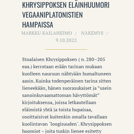
KHRYSIPPOKSEN ELÄINHUUMORI
VEGAANIPLATONISTIEN
HAMPAISSA
MARKKU KAILAHEIMO
NÄKEMYS
9.10.2022
Stoalaisen Khrysippoksen ( n. 280–205
eaa.) kerrotaan erään tarinan mukaan
kuolleen nauruun nähtyään humaltuneen
aasin. Kuinka todenperäinen tarina sitten
lieneekään, hänen suorasukaiset ja ”usein
sanoinkuvaamattoman hävyttömät”
kirjoituksensa, joissa letkautellaan
eläimistä yhtä ja toista hupaisaa,
osoittaisivat kuitenkin omalla tavallaan
kuolintavan `loogisuuden´. Khrysippoksen
huomiot – joita tuskin lienee esitetty