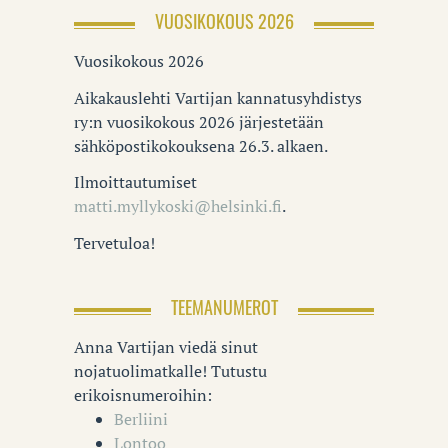
VUOSIKOKOUS 2026
Vuosikokous 2026
Aikakauslehti Vartijan kannatusyhdistys
ry:n vuosikokous 2026 järjestetään
sähköpostikokouksena 26.3. alkaen.
Ilmoittautumiset
matti.myllykoski@helsinki.fi
.
Tervetuloa!
TEEMANUMEROT
Anna Vartijan viedä sinut
nojatuolimatkalle! Tutustu
erikoisnumeroihin:
Berliini
Lontoo