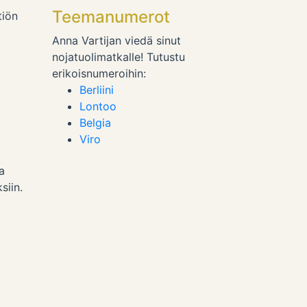
Teemanumerot
tiön
Anna Vartijan viedä sinut
nojatuolimatkalle! Tutustu
erikoisnumeroihin:
Berliini
Lontoo
Belgia
Viro
a
siin.