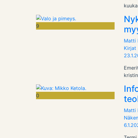
kuukau
Nyk
9
myy
Matti
Kirjat
23.1.
Emerit
kristi
Inf
0
teo
Matti
Näke
6.1.2
Termi 