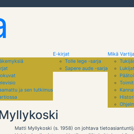
a
E-kirjat
Mikä Vartij
äkemyksiä
Tolle lege -sarja
Tukijä
rjat
Sapere aude -sarja
Lukija
lokuvat
Päätoi
elevisio
Toimi
aamattu ja sen tutkimus
Kanna
artiossa
Histor
Ohjel
 Myllykoski
Matti Myllykoski (s. 1958) on johtava tietoasiantuntij