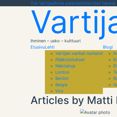
Tue Vartijaa
Anna palautetta
Vartijan takana
Vartij
Ihminen – usko – kulttuuri
Etusivu
Lehti
Blogi
Vartijan vanhat numerot
N
Pääkirjoitukset
Ki
Näköaloja
E
Lontoo
T
Berliini
R
Belgia
V
Viro
Articles by Matti