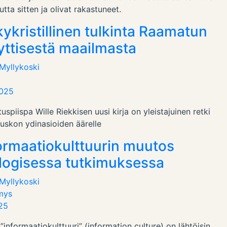
tta sitten ja olivat rakastuneet.
ykristillinen tulkinta Raamatun
ttisestä maailmasta
 Myllykoski
2025
uspiispa Wille Riekkisen uusi kirja on yleistajuinen retki
nuskon ydinasioiden äärelle
ormaatiokulttuurin muutos
logisessa tutkimuksessa
 Myllykoski
mys
025
”informaatiokulttuuri” (information culture) on lähtöisin