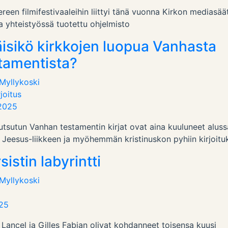
een filmifestivaaleihin liittyi tänä vuonna Kirkon mediasää
a yhteistyössä tuotettu ohjelmisto
äisikö kirkkojen luopua Vanhasta
tamentista?
 Myllykoski
joitus
.2025
utsutun Vanhan testamentin kirjat ovat aina kuuluneet aluss
 Jeesus-liikkeen ja myöhemmän kristinuskon pyhiin kirjoituk
sistin labyrintti
 Myllykoski
025
 Lancel ja Gilles Fabian olivat kohdanneet toisensa kuusi