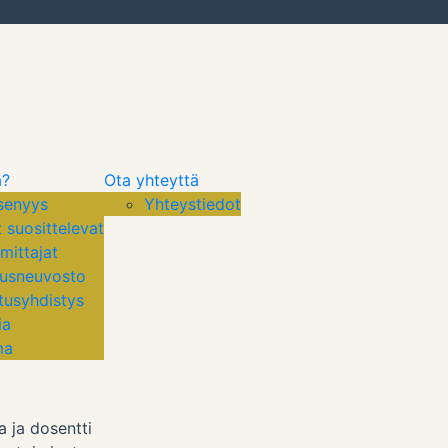
a?
Ota yhteyttä
senyys
Yhteystiedot
t suosittelevat
mittajat
tusneuvosto
tusyhdistys
ia
ma
a ja dosentti