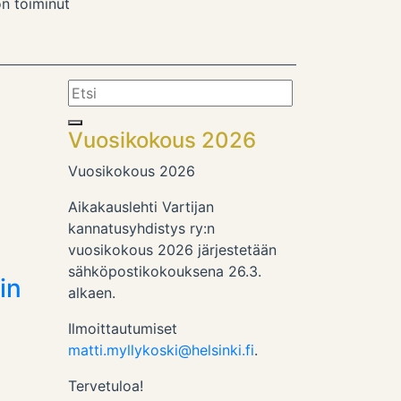
on toiminut
Search
for:
Vuosikokous 2026
Vuosikokous 2026
Aikakauslehti Vartijan
kannatusyhdistys ry:n
vuosikokous 2026 järjestetään
sähköpostikokouksena 26.3.
in
alkaen.
Ilmoittautumiset
matti.myllykoski@helsinki.fi
.
Tervetuloa!