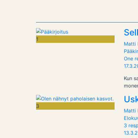
Sel
1
Matti
Pääkir
One r
17.3.
Kun s
monenl
Usk
3
Matti
Eloku
3 res
13.3.