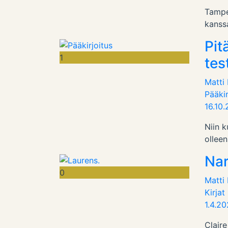
Tamper
kanss
Pit
1
tes
Matti
Pääkir
16.10
Niin k
olleen
Nar
0
Matti
Kirjat
1.4.2
Claire