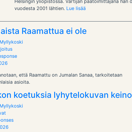
Helsingin yliopistossa. Vartijan päätoimittajana hän 
vuodesta 2001 lähtien.
Lue lisää
laista Raamattua ei ole
 Myllykoski
joitus
esponse
2026
anotaan, että Raamattu on Jumalan Sanaa, tarkoitetaan
aisia asioita.
on koetuksia lyhytelokuvan keino
 Myllykoski
vat
ponses
2026