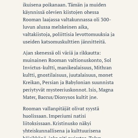
ikuisena poikanaan. Tämän ja muiden
käynnissä olevien kiistojen ohessa
Rooman laajassa valtakunnassa oli 300-
luvun alussa melskeinen aika,
valtakiistoja, poliittisia levottomuuksia ja
useiden katsomuskulttien jännitteitä.
Ajan skenessä oli väriä ja rikkautta:
muinainen Rooman valtionuskonto, Sol
Invictus-kultti, manikealaisuus, Mithran
kultti, gnostilaisuus, juutalaisuus, monet
Kreikan, Persian ja Babylonian suunnista
periytyvät mysteeriuskonnot. Isis, Magna
Mater, Baccus/Dionysos kultit jne.
Rooman vallanpitäjät olivat syystä
huolissaan. Imperiumi natisi
liitoksissaan. Kristinusko näkyi
yhteiskunnallisena ja kulttuurisena
häirikkönä, joka piti nujertaa. Tylyn