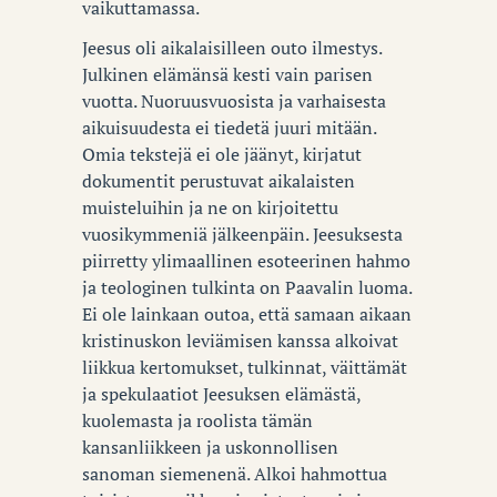
vaikuttamassa.
Jeesus oli aikalaisilleen outo ilmestys.
Julkinen elämänsä kesti vain parisen
vuotta. Nuoruusvuosista ja varhaisesta
aikuisuudesta ei tiedetä juuri mitään.
Omia tekstejä ei ole jäänyt, kirjatut
dokumentit perustuvat aikalaisten
muisteluihin ja ne on kirjoitettu
vuosikymmeniä jälkeenpäin. Jeesuksesta
piirretty ylimaallinen esoteerinen hahmo
ja teologinen tulkinta on Paavalin luoma.
Ei ole lainkaan outoa, että samaan aikaan
kristinuskon leviämisen kanssa alkoivat
liikkua kertomukset, tulkinnat, väittämät
ja spekulaatiot Jeesuksen elämästä,
kuolemasta ja roolista tämän
kansanliikkeen ja uskonnollisen
sanoman siemenenä. Alkoi hahmottua