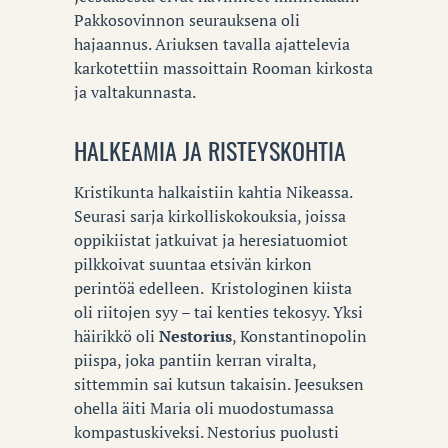
Pakkosovinnon seurauksena oli
hajaannus. Ariuksen tavalla ajattelevia
karkotettiin massoittain Rooman kirkosta
ja valtakunnasta.
HALKEAMIA JA RISTEYSKOHTIA
Kristikunta halkaistiin kahtia Nikeassa.
Seurasi sarja kirkolliskokouksia, joissa
oppikiistat jatkuivat ja heresiatuomiot
pilkkoivat suuntaa etsivän kirkon
perintöä edelleen. Kristologinen kiista
oli riitojen syy – tai kenties tekosyy. Yksi
häirikkö oli
Nestorius
, Konstantinopolin
piispa, joka pantiin kerran viralta,
sittemmin sai kutsun takaisin. Jeesuksen
ohella äiti Maria oli muodostumassa
kompastuskiveksi. Nestorius puolusti