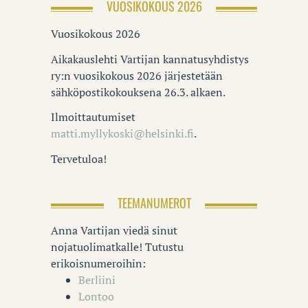
VUOSIKOKOUS 2026
Vuosikokous 2026
Aikakauslehti Vartijan kannatusyhdistys
ry:n vuosikokous 2026 järjestetään
sähköpostikokouksena 26.3. alkaen.
Ilmoittautumiset
matti.myllykoski@helsinki.fi
.
Tervetuloa!
TEEMANUMEROT
Anna Vartijan viedä sinut
nojatuolimatkalle! Tutustu
erikoisnumeroihin:
Berliini
Lontoo