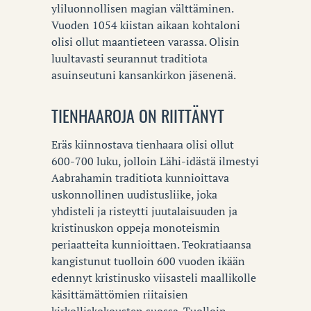
yliluonnollisen magian välttäminen.
Vuoden 1054 kiistan aikaan kohtaloni
olisi ollut maantieteen varassa. Olisin
luultavasti seurannut traditiota
asuinseutuni kansankirkon jäsenenä.
TIENHAAROJA ON RIITTÄNYT
Eräs kiinnostava tienhaara olisi ollut
600-700 luku, jolloin Lähi-idästä ilmestyi
Aabrahamin traditiota kunnioittava
uskonnollinen uudistusliike, joka
yhdisteli ja risteytti juutalaisuuden ja
kristinuskon oppeja monoteismin
periaatteita kunnioittaen. Teokratiaansa
kangistunut tuolloin 600 vuoden ikään
edennyt kristinusko viisasteli maallikolle
käsittämättömien riitaisien
kirkolliskokousten suossa. Tuolloin