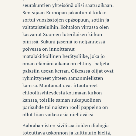
seurakuntien yhteisönä olisi saatu aikaan.
Sen sijaan Euroopan jakautunut kirkko
sortui vuosisatojen epäsopuun, sotiin ja
valtataisteluihin. Kohtalon virrassa olen
kasvanut Suomen luterilaisen kirkon
piirissä. Sukuni jäseniä jo neljännessä
polvessa on innoittanut
matalakirkollinen herätysliike, joka jo
oman elämäni aikana on ehtinyt haljeta
palasiin usean kerran. Oikeassa olijat ovat
ryhmittyneet yhteen samanmielisten
kanssa. Muutamat ovat irtautuneet
ehtoollisyhteydestä kotimaan kirkon
kanssa, toisille saman sukupuolinen
parisuhde tai naisten rooli pappeina on
ollut liian vaikea asia nieltäväksi.
Aabrahamisten sivilisaatioiden dialogia
toteuttava uskonnon ja kulttuurin kieltä,