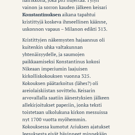
vainon ja sorron kauden jälkeen keisari
Konstantinuksen
aikana tapahtui
kristittyjä koskeva ihmeellinen käänne,
uskonnon vapaus – Milanon edikti 313.
Kristittyjen näkemysten hajaannus oli
kuitenkin uhka valtakunnan
yhtenäisyydelle, ja saumojen
paikkaamiseksi Konstantinus kokosi
Nikeaan imperiumin laajuisen
kirkolliskokouksen vuonna 325.
Kokouksen päätarkoitus (lähes?) oli
areiolaiskiistan sovittelu. Keisarin
arvovallalla saatiin äänestyksien jälkeen
allekirjoitukset paperiin, jonka teksti
toistetaan ulkolukuna kirkon messuissa
nyt 1700 vuotta myöhemmin.
Kokouksessa kumotut Ariuksen ajatukset
Jeesuksesta eivät hävinneet minnekään.