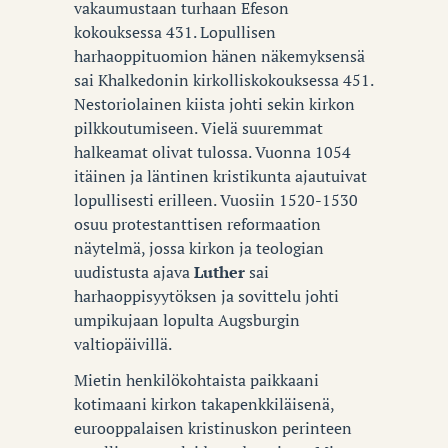
vakaumustaan turhaan Efeson
kokouksessa 431. Lopullisen
harhaoppituomion hänen näkemyksensä
sai Khalkedonin kirkolliskokouksessa 451.
Nestoriolainen kiista johti sekin kirkon
pilkkoutumiseen. Vielä suuremmat
halkeamat olivat tulossa. Vuonna 1054
itäinen ja läntinen kristikunta ajautuivat
lopullisesti erilleen. Vuosiin 1520-1530
osuu protestanttisen reformaation
näytelmä, jossa kirkon ja teologian
uudistusta ajava
Luther
sai
harhaoppisyytöksen ja sovittelu johti
umpikujaan lopulta Augsburgin
valtiopäivillä.
Mietin henkilökohtaista paikkaani
kotimaani kirkon takapenkkiläisenä,
eurooppalaisen kristinuskon perinteen