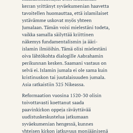
kerran yrittänyt syväekumenian haavetta
tavoitellen huomauttaa, että islamilaiset
ystävämme uskovat myös yhteen
Jumalaan. Tämän voisi mielestäni todeta,
vaikka samalla säilyttää kriittinen
näkemys fundamentalismin ja ääri-
islamin ilmiöihin. Tämä olisi mielestäni
oiva lähtökohta dialogille Aabrahamin
perikunnan kesken. Saamani vastaus on
selvä ei. Islamin jumala ei ole sama kuin
kristinuskon tai juutalaisuuden jumala.
Asia ratkaistiin 325 Nikeassa.
Reformaation vuosina 1520-30 olisin
toivottavasti koettanut saada
paavinkirkon oppeja räväyttävää
uudistuskeskustelua jatkumaan
syväekumenian hengessä, kunnes
yhteisen kirkon jatkuvuus moniäänisenä