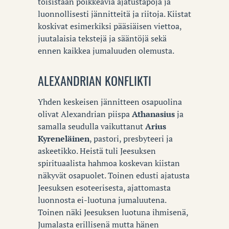
toisistaan poikkeavia ajatustapoja ja
luonnollisesti jännitteitä ja riitoja. Kiistat
koskivat esimerkiksi pääsiäisen viettoa,
juutalaisia tekstejä ja sääntöjä sekä
ennen kaikkea jumaluuden olemusta.
ALEXANDRIAN KONFLIKTI
Yhden keskeisen jännitteen osapuolina
olivat Alexandrian piispa
Athanasius
ja
samalla seudulla vaikuttanut
Arius
Kyreneläinen
, pastori, presbyteeri ja
askeetikko. Heistä tuli Jeesuksen
spirituaalista hahmoa koskevan kiistan
näkyvät osapuolet. Toinen edusti ajatusta
Jeesuksen esoteerisesta, ajattomasta
luonnosta ei-luotuna jumaluutena.
Toinen näki Jeesuksen luotuna ihmisenä,
Jumalasta erillisenä mutta hänen