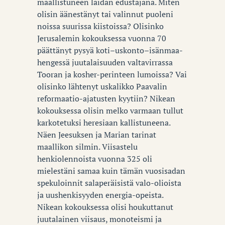
maallistuneen laidan edustajana. Miten
olisin äänestänyt tai valinnut puoleni
noissa suurissa kiistoissa? Olisinko
Jerusalemin kokouksessa vuonna 70
päättänyt pysyä koti–uskonto–isänmaa-
hengessä juutalaisuuden valtavirrassa
Tooran ja kosher-perinteen lumoissa? Vai
olisinko lähtenyt uskalikko Paavalin
reformaatio-ajatusten kyytiin? Nikean
kokouksessa olisin melko varmaan tullut
karkotetuksi heresiaan kallistuneena.
Näen Jeesuksen ja Marian tarinat
maallikon silmin. Viisastelu
henkiolennoista vuonna 325 oli
mielestäni samaa kuin tämän vuosisadan
spekuloinnit salaperäisistä valo-olioista
ja uushenkisyyden energia-opeista.
Nikean kokouksessa olisi houkuttanut
juutalainen viisaus, monoteismi ja