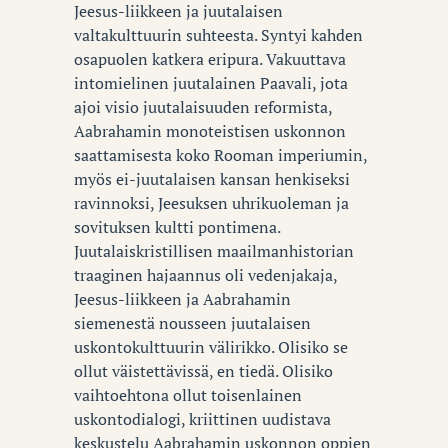
Jeesus-liikkeen ja juutalaisen
valtakulttuurin suhteesta. Syntyi kahden
osapuolen katkera eripura. Vakuuttava
intomielinen juutalainen Paavali, jota
ajoi visio juutalaisuuden reformista,
Aabrahamin monoteistisen uskonnon
saattamisesta koko Rooman imperiumin,
myös ei-juutalaisen kansan henkiseksi
ravinnoksi, Jeesuksen uhrikuoleman ja
sovituksen kultti pontimena.
Juutalaiskristillisen maailmanhistorian
traaginen hajaannus oli vedenjakaja,
Jeesus-liikkeen ja Aabrahamin
siemenestä nousseen juutalaisen
uskontokulttuurin välirikko. Olisiko se
ollut väistettävissä, en tiedä. Olisiko
vaihtoehtona ollut toisenlainen
uskontodialogi, kriittinen uudistava
keskustelu Aabrahamin uskonnon oppien