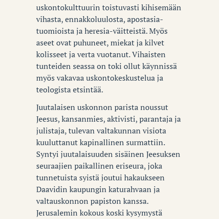
uskontokulttuurin toistuvasti kihisemään
vihasta, ennakkoluulosta, apostasia-
tuomioista ja heresia-väitteistä. Myös
aseet ovat puhuneet, miekat ja kilvet
kolisseet ja verta vuotanut. Vihaisten
tunteiden seassa on toki ollut käynnissä
myös vakavaa uskontokeskustelua ja
teologista etsintää.
Juutalaisen uskonnon parista noussut
Jeesus, kansanmies, aktivisti, parantaja ja
julistaja, tulevan valtakunnan visiota
kuuluttanut kapinallinen surmattiin.
Syntyi juutalaisuuden sisäinen Jeesuksen
seuraajien paikallinen eriseura, joka
tunnetuista syistä joutui hakaukseen
Daavidin kaupungin katurahvaan ja
valtauskonnon papiston kanssa.
Jerusalemin kokous koski kysymystä