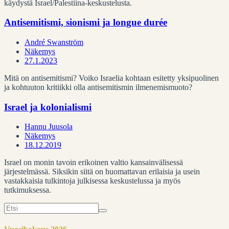
käydystä Israel/Palestiina-keskustelusta.
Antisemitismi, sionismi ja longue durée
André Swanström
Näkemys
27.1.2023
Mitä on antisemitismi? Voiko Israelia kohtaan esitetty yksipuolinen
ja kohtuuton kritiikki olla antisemitismin ilmenemismuoto?
Israel ja kolonialismi
Hannu Juusola
Näkemys
18.12.2019
Israel on monin tavoin erikoinen valtio kansainvälisessä
järjestelmässä. Siksikin siitä on huomattavan erilaisia ja usein
vastakkaisia tulkintoja julkisessa keskustelussa ja myös
tutkimuksessa.
Search
for: