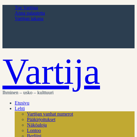
Tue Vartijaa
Anna palautetta
Vartijan takana
Vartija
Ihminen – usko – kulttuuri
Etusivu
Lehti
Vartijan vanhat numerot
Pääkirjoitukset
Näköaloja
Lontoo
Berliini