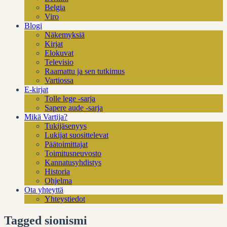
Belgia
Viro
Blogi
Näkemyksiä
Kirjat
Elokuvat
Televisio
Raamattu ja sen tutkimus
Vartiossa
E-kirjat
Tolle lege -sarja
Sapere aude -sarja
Mikä Vartija?
Tukijäsenyys
Lukijat suosittelevat
Päätoimittajat
Toimitusneuvosto
Kannatusyhdistys
Historia
Ohjelma
Ota yhteyttä
Yhteystiedot
Tagged sionismi