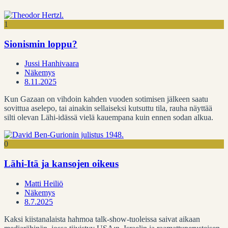
1
Sionismin loppu?
Jussi Hanhivaara
Näkemys
8.11.2025
Kun Gazaan on vihdoin kahden vuoden sotimisen jälkeen saatu
sovittua aselepo, tai ainakin sellaiseksi kutsuttu tila, rauha näyttää
silti olevan Lähi-idässä vielä kauempana kuin ennen sodan alkua.
0
Lähi-Itä ja kansojen oikeus
Matti Heiliö
Näkemys
8.7.2025
Kaksi kiistanalaista hahmoa talk-show-tuoleissa saivat aikaan