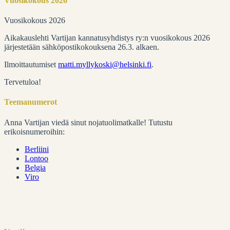
Vuosikokous 2026
Vuosikokous 2026
Aikakauslehti Vartijan kannatusyhdistys ry:n vuosikokous 2026
järjestetään sähköpostikokouksena 26.3. alkaen.
Ilmoittautumiset
matti.myllykoski@helsinki.fi
.
Tervetuloa!
Teemanumerot
Anna Vartijan viedä sinut nojatuolimatkalle! Tutustu
erikoisnumeroihin:
Berliini
Lontoo
Belgia
Viro