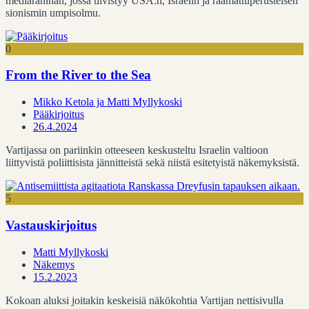
mediarähinän, jossa tiivistyy USA:n, Israelin ja raamattuperusteisen
sionismin umpisolmu.
0
From the River to the Sea
Mikko Ketola ja Matti Myllykoski
Pääkirjoitus
26.4.2024
Vartijassa on pariinkin otteeseen keskusteltu Israelin valtioon
liittyvistä poliittisista jännitteistä sekä niistä esitetyistä näkemyksistä.
5
Vastauskirjoitus
Matti Myllykoski
Näkemys
15.2.2023
Kokoan aluksi joitakin keskeisiä näkökohtia Vartijan nettisivulla