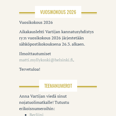
VUOSIKOKOUS 2026
Vuosikokous 2026
Aikakauslehti Vartijan kannatusyhdistys
ry:n vuosikokous 2026 järjestetään
sähköpostikokouksena 26.3. alkaen.
Ilmoittautumiset
matti.myllykoski@helsinki.fi
.
Tervetuloa!
TEEMANUMEROT
Anna Vartijan viedä sinut
nojatuolimatkalle! Tutustu
erikoisnumeroihin:
Berliini