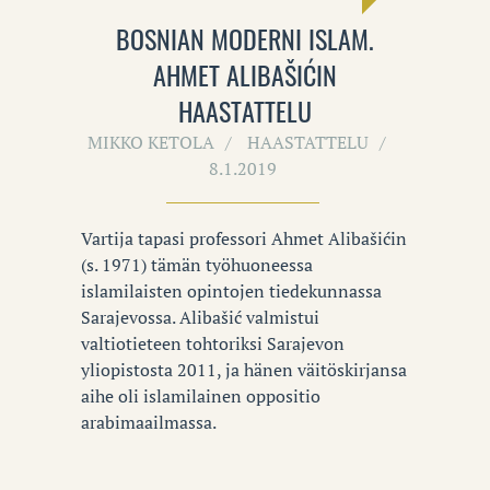
BOSNIAN MODERNI ISLAM.
AHMET ALIBAŠIĆIN
HAASTATTELU
MIKKO KETOLA
HAASTATTELU
8.1.2019
Vartija tapasi professori Ahmet Alibašićin
(s. 1971) tämän työhuoneessa
islamilaisten opintojen tiedekunnassa
Sarajevossa. Alibašić valmistui
valtiotieteen tohtoriksi Sarajevon
yliopistosta 2011, ja hänen väitöskirjansa
aihe oli islamilainen oppositio
arabimaailmassa.