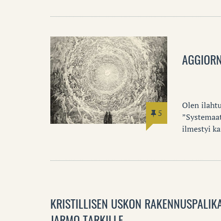
AGGIOR
Olen ilahtu
5
”Systemaatt
ilmestyi k
KRISTILLISEN USKON RAKENNUSPALIKAK
JARMO TARKILLE