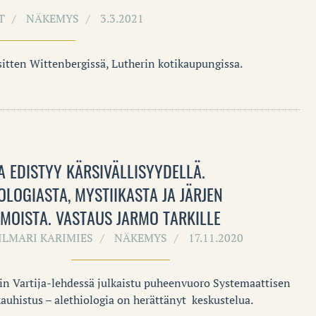
T
NÄKEMYS
3.3.2021
tten Wittenbergissä, Lutherin kotikaupungissa.
A EDISTYY KÄRSIVÄLLISYYDELLÄ.
OLOGIASTA, MYSTIIKASTA JA JÄRJEN
MOISTA. VASTAUS JARMO TARKILLE
ILMARI KARIMIES
NÄKEMYS
17.11.2020
in Vartija-lehdessä julkaistu puheenvuoro Systemaattisen
kauhistus – alethiologia on herättänyt keskustelua.