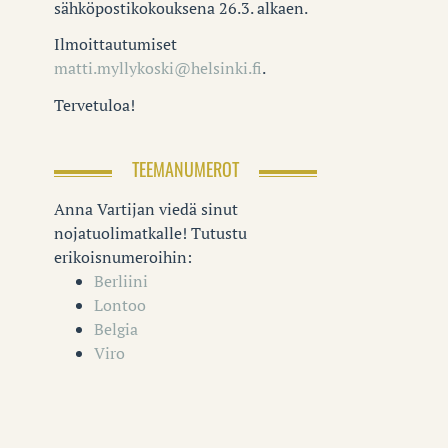
sähköpostikokouksena 26.3. alkaen.
Ilmoittautumiset
matti.myllykoski@helsinki.fi
.
Tervetuloa!
TEEMANUMEROT
Anna Vartijan viedä sinut
nojatuolimatkalle! Tutustu
erikoisnumeroihin:
Berliini
Lontoo
Belgia
Viro