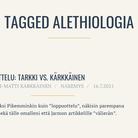
TAGGED ALETHIOLOGIA
TELU: TARKKI VS. KÄRKKÄINEN
I-MATTI KÄRKKÄINEN
NÄKEMYS
16.7.2021
ksi Pikemminkin kuin ”loppuottelu”, näkisin parempana
ekä tälle omalleni että Jarmon artikkelille ”välierän”.