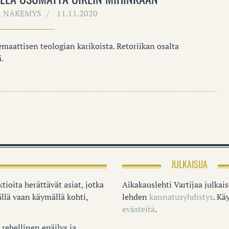
NÄKEMYS
11.11.2020
emaattisen teologian karikoista. Retoriikan osalta
.
JULKAISIJA
tioita herättävät asiat, jotka
Aikakauslehti Vartijaa julkai
llä vaan käymällä kohti,
lehden
kannatusyhdistys
. K
evästeitä
.
rehellinen epäilys ja