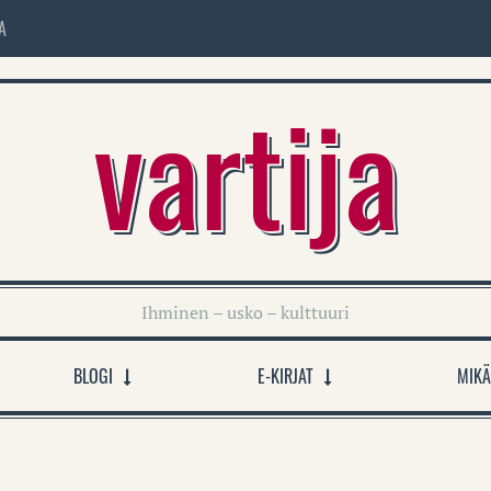
A
vartija
Ihminen – usko – kulttuuri
BLOGI
E-KIRJAT
MIKÄ