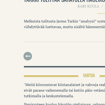
KARI KUULA
Melkoista tulitusta Jarmo Tarkin ”analyysi” syst
viihdyttävää luettavaa, mutta sisältö hämmentää
VARTIJA
"Meitä kiinnostavat kiistanalaiset ja vahvoja reak
eivät parane vaikenemalla tai kotiin päin vetämä
tutkimalla ja keskustelemalla.
Ihmisyyteen kuuluu hävytön uteliaisuus, uskoon 