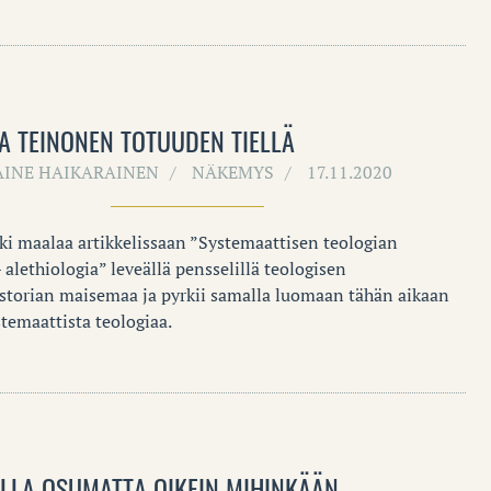
JA TEINONEN TOTUUDEN TIELLÄ
AINE HAIKARAINEN
NÄKEMYS
17.11.2020
ki maalaa artikkelissaan ”Systemaattisen teologian
 alethiologia” leveällä pensselillä teologisen
storian maisemaa ja pyrkii samalla luomaan tähän aikaan
temaattista teologiaa.
OLLA OSUMATTA OIKEIN MIHINKÄÄN