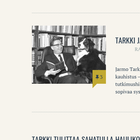
TARKKI 
R
Jarmo Tark
kauhistus –
3
tutkimushi
sopivaa sys
TARKKI TULITTAA SAHATULLA HAULIK