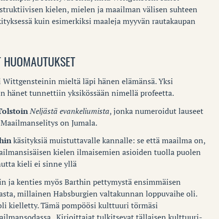
struktiivisen kielen, mielen ja maailman välisen suhteen
kityksessä kuin esimerkiksi maaleja myyvän rautakaupan
T HUOMAUTUKSET
i Wittgensteinin mieltä läpi hänen elämänsä. Yksi
 hänet tunnettiin yksikössään nimellä profeetta.
Tolstoin
Neljästä evankeliumista
, jonka numeroidut lauseet
 Maailmanselitys on Jumala.
hin
käsityksiä muistuttavalle kannalle: se että maailma on,
ailmansisäisen kielen ilmaisemien asioiden tuolla puolen
tta kieli ei sinne yllä
in ja kenties myös Barthin pettymystä ensimmäisen
sta, millainen Habsburgien valtakunnan loppuvaihe oli.
oli kielletty. Tämä pompöösi kulttuuri törmäsi
mansodassa. Kirjoittajat tulkitsevat tällaisen kulttuuri-