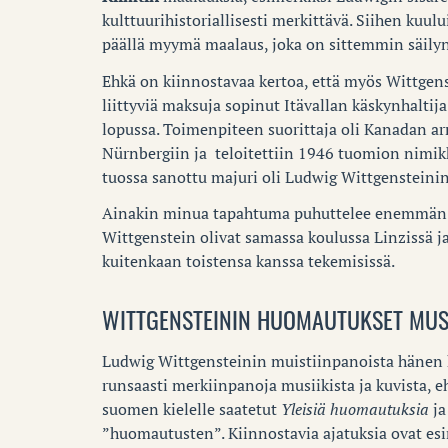
kulttuurihistoriallisesti merkittävä. Siihen kuul
päällä myymä maalaus, joka on sittemmin säily
Ehkä on kiinnostavaa kertoa, että myös Wittgens
liittyviä maksuja sopinut Itävallan käskynhaltij
lopussa. Toimenpiteen suorittaja oli Kanadan a
Nürnbergiin ja teloitettiin 1946 tuomion nimik
tuossa sanottu majuri oli Ludwig Wittgensteinin
Ainakin minua tapahtuma puhuttelee enemmän ku
Wittgenstein olivat samassa koulussa Linzissä ja
kuitenkaan toistensa kanssa tekemisissä.
WITTGENSTEININ HUOMAUTUKSET MUSI
Ludwig Wittgensteinin muistiinpanoista hänen k
runsaasti merkiinpanoja musiikista ja kuvista, 
suomen kielelle saatetut
Yleisiä huomautuksia
j
”huomautusten”. Kiinnostavia ajatuksia ovat esi