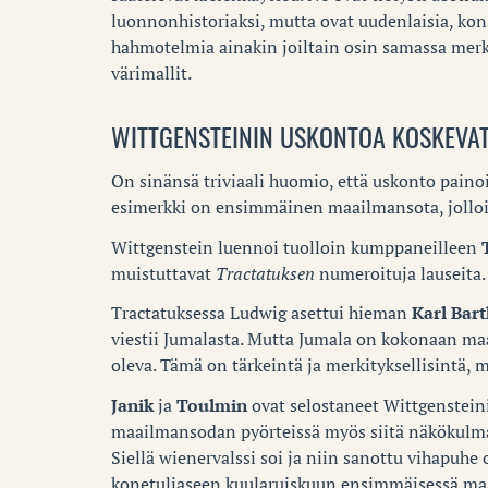
luonnonhistoriaksi, mutta ovat uudenlaisia, kon
hahmotelmia ainakin joiltain osin samassa mer
värimallit.
WITTGENSTEININ USKONTOA KOSKEVA
On sinänsä triviaali huomio, että uskonto paino
esimerkki on ensimmäinen maailmansota, jolloin
Wittgenstein luennoi tuolloin kumppaneilleen
muistuttavat
Tractatuksen
numeroituja lauseita.
Tractatuksessa Ludwig asettui hieman
Karl Bart
viestii Jumalasta. Mutta Jumala on kokonaan ma
oleva. Tämä on tärkeintä ja merkityksellisintä, mu
Janik
ja
Toulmin
ovat selostaneet Wittgenstein
maailmansodan pyörteissä myös siitä näkökulma
Siellä wienervalssi soi ja niin sanottu vihapuhe 
konetuliaseen kuularuiskuun ensimmäisessä maail