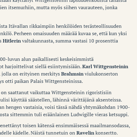
saan käyttänyt Wittgensteinin lapsuudenkodista tällaista
jien itsemurhiin, mutta myös siihen vaurauteen, jonka
ista Itävallan rikkaimpiin henkilöiden terästeollisuuden
nkilö. Perheen omaisuuden määrää kuvaa se, että kun yksi
os
Hitlerin
valtakunnasta, summa vastasi 10 prosenttia
900-luvun alun paikallisesti keskeisimmistä
 harjoittelivat siellä esiintymisiään.
Karl Wittgensteinin
, jolla on erityinen merkitys
Brahmsin
viulukonserton
s otti paikan Palais Wittgensteinissa.
on saattanut vaikuttaa Wittgensteinin rigoristisiin
tulisi käyttää säästellen, lähinnä värittäjänä aksenteissa.
jan hengen vastaisia, voisi tässä nähdä yhtymäkohdan 1900-
osta sittemmin tuli eräänlainen Ludwigille vieras ketsuppi.
enettänyt toisen kätensä ensimmäisessä maailmansodassa,
hdelle kädelle. Näistä tunnetuin on
Ravelin
konsertto.