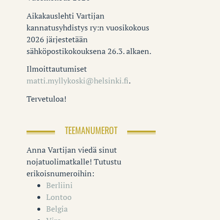
Aikakauslehti Vartijan
kannatusyhdistys ry:n vuosikokous
2026 järjestetään
sähköpostikokouksena 26.3. alkaen.
Ilmoittautumiset
matti.myllykoski@helsinki.fi
.
Tervetuloa!
TEEMANUMEROT
Anna Vartijan viedä sinut
nojatuolimatkalle! Tutustu
erikoisnumeroihin:
Berliini
Lontoo
Belgia