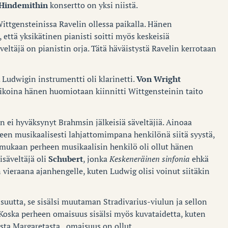
Hindemithin
konsertto on yksi niistä.
ittgensteinissa Ravelin ollessa paikalla. Hänen
 että yksikätinen pianisti soitti myös keskeisiä
äveltäjä on pianistin orja. Tätä häväistystä Ravelin kerrotaan
t. Ludwigin instrumentti oli klarinetti.
Von Wright
ikoina hänen huomiotaan kiinnitti Wittgensteinin taito
 ei hyväksynyt Brahmsin jälkeisiä säveltäjiä. Ainoaa
en musikaalisesti lahjattomimpana henkilönä siitä syystä,
in mukaan perheen musikaalisin henkilö oli ollut hänen
isäveltäjä oli
Schubert
, jonka
Keskeneräinen sinfonia
ehkä
vieraana ajanhengelle, kuten Ludwig olisi voinut siitäkin
uutta, se sisälsi muutaman Stradivarius-viulun ja sellon
 Koska perheen omaisuus sisälsi myös kuvataidetta, kuten
esta Margaretasta, omaisuus on ollut