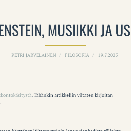
ENSTEIN, MUSIIKKI JA U
PETRI JÄRVELÄINEN
FILOSOFIA
19.7.2025
skontokäsitystä
. Tähänkin artikkeliin viitaten kirjoitan
.