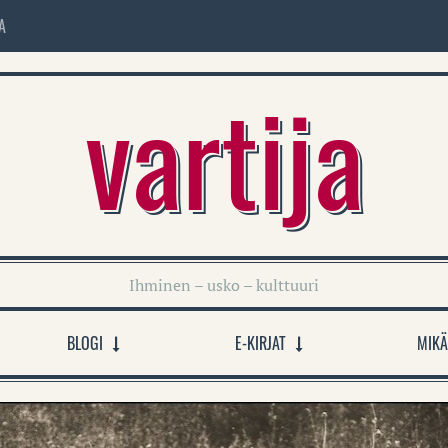
A
vartija
Ihminen – usko – kulttuuri
BLOGI
E-KIRJAT
MIKÄ