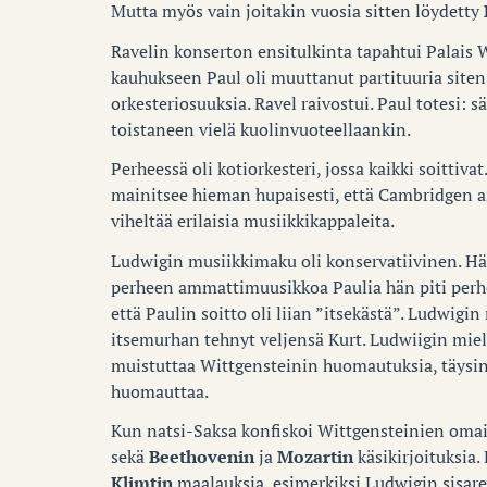
Mutta myös vain joitakin vuosia sitten löydetty
Ravelin konserton ensitulkinta tapahtui Palais W
kauhukseen Paul oli muuttanut partituuria siten,
orkesteriosuuksia. Ravel raivostui. Paul totesi: s
toistaneen vielä kuolinvuoteellaankin.
Perheessä oli kotiorkesteri, jossa kaikki soittiva
mainitsee hieman hupaisesti, että Cambridgen a
viheltää erilaisia musiikkikappaleita.
Ludwigin musiikkimaku oli konservatiivinen. Hän
perheen ammattimuusikkoa Paulia hän piti perhe
että Paulin soitto oli liian ”itsekästä”. Ludwig
itsemurhan tehnyt veljensä Kurt. Ludwiigin miel
muistuttaa Wittgensteinin huomautuksia, täysin 
huomauttaa.
Kun natsi-Saksa konfiskoi Wittgensteinien omais
sekä
Beethovenin
ja
Mozartin
käsikirjoituksia.
Klimtin
maalauksia, esimerkiksi Ludwigin sisar