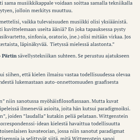
ti sama musiikkikappale voidaan soittaa samalla tekniikalla
äytyen, jolloin merkitys muuttuu.
ttelisi, vaikka tulevaisuuden musiikki olisi yksiäänistä.
sti kuvittelemaan useita ääniä? En joka tapauksessa pysty
kvartetto, sinfonia, oratorio, jne.) olisi mitään virkaa. Jos
ertaista, läpinäkyvää. Tietyssä mielessä alastonta.”
 Pärtin
sävellystekniikan suhteen. Se perustuu ajatukseen
i siihen, että kielen ilmaisu vastaa todellisuudessa olevaa
lehdestä lukemastaan auto-onnettomuuden graafisesta
n” niin sanotussa myöhäisfilosofiassaan. Mutta kuvat
elipeleissä ilmeneviä asioita, joita hän kutsui paradigmoiksi.
in”, joiden ”laudalla” kutakin peliä pelataan. Wittgenstein
 korrespondenssi-idean kielestä havaittua todellisuutta
 toisenlaisen kuvateorian, jossa niin sanotut paradigmat
ktisempia ja selittyvät siitä, mitä Wittgenstein sanoi