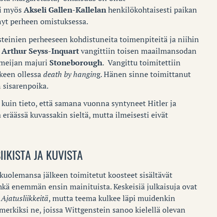
ui myös
Akseli Gallen-Kallelan
henkilökohtaisesti paikan
nyt perheen omistuksessa.
teinien perheeseen kohdistuneita toimenpiteitä ja niihin
a
Arthur Seyss-Inquart
vangittiin toisen maailmansodan
rmeijan majuri
Stoneborough
. Vangittu toimitettiin
keen ollessa
death by hangin
g. Hänen sinne toimittanut
 sisarenpoika.
in tieto, että samana vuonna syntyneet Hitler ja
 eräässä kuvassakin sieltä, mutta ilmeisesti eivät
IKISTA JA KUVISTA
uolemansa jälkeen toimitetut koosteet sisältävät
ehkä enemmän ensin mainituista. Keskeisiä julkaisuja ovat
a
Ajatusliikkeitä
, mutta teema kulkee läpi muidenkin
merkiksi ne, joissa Wittgenstein sanoo kielellä olevan