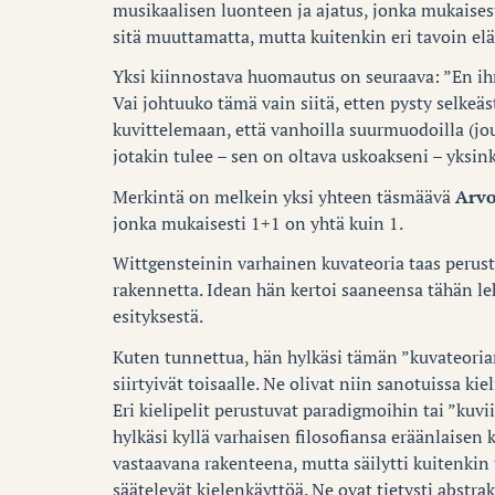
musikaalisen luonteen ja ajatus, jonka mukaises
sitä muuttamatta, mutta kuitenkin eri tavoin el
Yksi kiinnostava huomautus on seuraava: ”En ihme
Vai johtuuko tämä vain siitä, etten pysty selkeä
kuvittelemaan, että vanhoilla suurmuodoilla (jousi
jotakin tulee – sen on oltava uskoakseni – yksink
Merkintä on melkein yksi yhteen täsmäävä
Arvo
jonka mukaisesti 1+1 on yhtä kuin 1.
Wittgensteinin varhainen kuvateoria taas perustu
rakennetta. Idean hän kertoi saaneensa tähän 
esityksestä.
Kuten tunnettua, hän hylkäsi tämän ”kuvateoria
siirtyivät toisaalle. Ne olivat niin sanotuissa ki
Eri kielipelit perustuvat paradigmoihin tai ”kuvi
hylkäsi kyllä varhaisen filosofiansa eräänlaisen
vastaavana rakenteena, mutta säilytti kuitenkin
säätelevät kielenkäyttöä. Ne ovat tietysti abstra