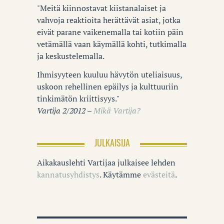
"Meitä kiinnostavat kiistanalaiset ja
vahvoja reaktioita herättävät asiat, jotka
eivät parane vaikenemalla tai kotiin päin
vetämällä vaan käymällä kohti, tutkimalla
ja keskustelemalla.
Ihmisyyteen kuuluu hävytön uteliaisuus,
uskoon rehellinen epäilys ja kulttuuriin
tinkimätön kriittisyys."
Vartija 2/2012 –
Mikä Vartija?
JULKAISIJA
Aikakauslehti Vartijaa julkaisee lehden
kannatusyhdistys
. Käytämme
evästeitä
.