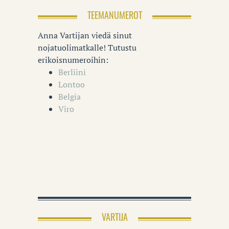
TEEMANUMEROT
Anna Vartijan viedä sinut
nojatuolimatkalle! Tutustu
erikoisnumeroihin:
Berliini
Lontoo
Belgia
Viro
VARTIJA