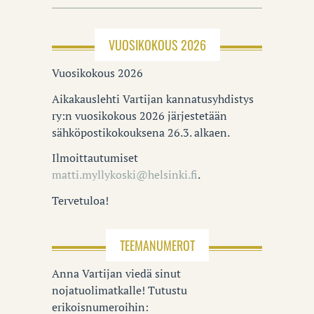
VUOSIKOKOUS 2026
Vuosikokous 2026
Aikakauslehti Vartijan kannatusyhdistys
ry:n vuosikokous 2026 järjestetään
sähköpostikokouksena 26.3. alkaen.
Ilmoittautumiset
matti.myllykoski@helsinki.fi
.
Tervetuloa!
TEEMANUMEROT
Anna Vartijan viedä sinut
nojatuolimatkalle! Tutustu
erikoisnumeroihin: