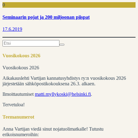
0
Seminaarin pojat ja 200 miljoonan piispat
17.6.2019
Search
for:
Vuosikokous 2026
Vuosikokous 2026
Aikakauslehti Vartijan kannatusyhdistys ry:n vuosikokous 2026
järjestetään sähköpostikokouksena 26.3. alkaen.
Ilmoittautumiset
matti.myllykoski@helsinki.fi
.
Tervetuloa!
Teemanumerot
Anna Vartijan viedä sinut nojatuolimatkalle! Tutustu
erikoisnumeroihin: