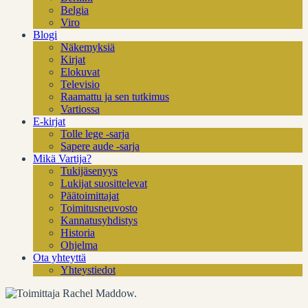
Belgia
Viro
Blogi
Näkemyksiä
Kirjat
Elokuvat
Televisio
Raamattu ja sen tutkimus
Vartiossa
E-kirjat
Tolle lege -sarja
Sapere aude -sarja
Mikä Vartija?
Tukijäsenyys
Lukijat suosittelevat
Päätoimittajat
Toimitusneuvosto
Kannatusyhdistys
Historia
Ohjelma
Ota yhteyttä
Yhteystiedot