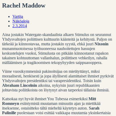
Rachel Maddow
Vartija
Näköaloja
2.3.2014
Aina jostakin Watergate-skandaalista alkaen Stimulus on seurannut
Yhdysvaltojen poliittisen kulttuurin käänteitä ja kehitystä.
Paljon on
tärkeää ja kiinnostavaa, mutta jostakin syystä, ehkä juuri
Nixonin
munanmuotoisessa työhuoneessa nauhoitettujen hassujen
keskustelujen vuoksi, Stimulusta on pitkään kiinnostanut rapakon
takainen kohtuuttoman vallanhalun, poliittisen vehkeilyn, rahalla
mälläämisen ja tragikoomisen tekopyhyyden saippuaooppera.
Viime vuosikymmeninä pakinoitsijaa on mietityttänyt, miksi
moraalisesti, henkisesti ja jopa älyllisesti alamittaiset ihmiset pyrkivät
Yhdysvaltojen presidentiksi tai varapresidentiksi. Toisin kuin
Abraham Lincolnin
aikoina, nykyisin juuri republikaanien
johtavista poliitikoista on löytynyt aivan tarpeeksi tällaisia ihmisiä.
Katsokaa nyt hyvät ihmiset You Tubessa esimerkiksi
Mitt
Romneyn
esiintymistä muutaman minuutin ajan ja miettikää
itseksenne, ostaisitteko tältä mieheltä käytetyn auton.
Sarah
Palinille
puolestaan voisi esittää vaikkapa muutamia yksinkertaisia