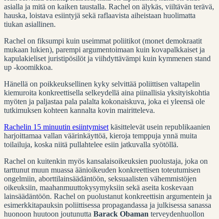
asialla ja mitä on kaiken taustalla. Rachel on älykäs, viiltävän terävä,
hauska, loistava esiintyjä sekä raflaavista aiheistaan huolimatta
tiukan asiallinen.
Rachel on fiksumpi kuin useimmat poliitikot (monet demokraatit
mukaan lukien), parempi argumentoimaan kuin kovapalkkaiset ja
kapulakieliset juristipösilöt ja viihdyttävämpi kuin kymmenen stand
up -koomikkoa.
Hänellä on poikkeuksellinen kyky selvittää poliittisen valtapelin
kiemuroita konkreettisella selkeydellä aina piinallisia yksityiskohtia
myöten ja paljastaa pala palalta kokonaiskuva, joka ei yleensä ole
tutkimuksen kohteen kannalta kovin mairitteleva.
Rachelin 15 minuutin esiintymiset
käsittelevät usein republikaanien
harjoittamaa vallan väärinkäyttöä, kieroja temppuja ynnä muita
toilailuja, koska niitä pullahtelee esiin jatkuvalla syötöllä.
Rachel on kuitenkin myös kansalaisoikeuksien puolustaja, joka on
tarttunut muun muassa äänioikeuden konkreettisen toteutumisen
ongelmiin, aborttilainsäädäntöön, seksuaalisten vähemmistöjen
oikeuksiin, maahanmuuttokysymyksiin sekä aseita koskevaan
lainsäädäntöön. Rachel on puolustanut konkreettisin argumentein ja
esimerkkitapauksin poliittisessa propagandassa ja julkisessa sanassa
huonoon huutoon joutunutta
Barack Obaman
terveydenhuollon