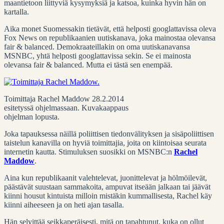
maantietoon liittyviä kysymyksiä ja katsoa, kuinka hyvin hän on
kartalla.
Aika monet Suomessakin tietävät, että helposti googlattavissa oleva
Fox News on republikaanien uutiskanava, joka mainostaa olevansa
fair & balanced. Demokraateillakin on oma uutiskanavansa
MSNBC, yhtä helposti googlattavissa sekin. Se ei mainosta
olevansa fair & balanced. Mutta ei tästä sen enempää.
Toimittaja Rachel Maddow 28.2.2014
esitetyssä ohjelmassaan. Kuvakaappaus
ohjelman lopusta.
Joka tapauksessa näillä poliittisen tiedonvälityksen ja sisäpoliittisen
taistelun kanavilla on hyviä toimittajia, joita on kiintoisaa seurata
internetin kautta. Stimuluksen suosikki on MSNBC:n
Rachel
Maddow
.
Aina kun republikaanit valehtelevat, juonittelevat ja hölmöilevät,
päästävät suustaan sammakoita, ampuvat itseään jalkaan tai jäävät
kiinni housut kintuista milloin mistäkin kummallisesta, Rachel käy
kiinni aiheeseen ja on heti ajan tasalla.
Hän selvittää seikkaperäisesti, mitä on tapahtunut, kuka on ollut