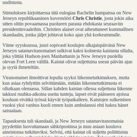
uudistusta.
Stimuluksen kirjoittaessa tätä eulogiaa Rachelin hampaissa on New
Jerseyn republikaaninen kuvernööri
Chris Christie
, josta jokin aika
sitten oltiin povaamassa puolueen parasta ehdokasta seuraaviin
presidentinvaaleihin. Christien alaiset ovat aiheuttaneet kummallisen
skandaalin, jonka jäljet johtavat koko ajan yhä korkeammalle.
Viime syyskuussa, juuri sopivasti koulujen alkajaispäivänä New
Jerseyn satamaviranomaiset sulkivat kaksi kolmesta kaistasta sillalta,
joka ylittää Hudson-joen Manhattanin ja New Jerseyn puolella
olevan Fort Leen välillä. Kaistat olivat suljettuina usean päivän ajan
ja syytä ihmeteltiin.
Viranomaiset ilmoittivat lopulta syyksi liikennetutkimuksen, mutta
kun asiaa ryhdyttiin selvittämään, mitään liikennetutkimusta ei
ollutkaan olemassa. Sillan kahden kaistan ollessa suljettuna liikenne
takkusi ruuhka-aikoina useita tunteja, lapset eivät päässeen ajoissa
kouluun eivätkä työssä käyvät työpaikalleen. Kaistojen sulkemisen
vuoksi yksi vanhus kuoli ennen kuin ambulanssi ehti hakea hänet
sairaalaan.
Tapauksesta tuli skandaali, ja New Jerseyn satamaviranomaisia
pyydettiin luovuttamaan sähköpostinsa ja muu asiaan kuuluva
aineistonsa tutkittaviksi. Selvisi, että kaistat oli suljettu poliittisista