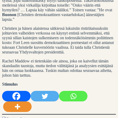
syistä; jopa sulkemiskäsky löytyi sähköposteista. Takavarikoiduissa
meileissä yksi virkailija kirjoittaa toiselle: ”Onko väärin että
hymyilen? … Lapsia käy vähän sääliksi.” Toinen vastaa: ”He ovat
Buonon
[Christien demokraattinen vastaehdokas] äänestäjien
lapsia.”
Christien ja hänen alaistensa sätkiessä lukuisiin ristiriitaisuuksiin
johtavien valheiden verkossa on käynyt entistä selvemmäksi, että
syynä sillan kaistojen sulkemiseen on todennäköisimmin poliittinen
kosto: Fort Leen suosittu demokraattinen pormestari ei ollut antanut
tukeaan Christielle kuvernöörin vaalissa. Ei taida tulla Christiestä
seuraavaa Yhdysvaltojen presidenttiä.
Rachel Maddow ei tietenkään ole ainoa, joka on kaivellut tämän
skandaalin taustoja, mutta tiedon välittäjänä ja analyysien esittäjänä
hän on omaa luokkaansa. Tuskin maltan odottaa seuraavaa aihetta,
johon hän tarttuu.
Stimulus