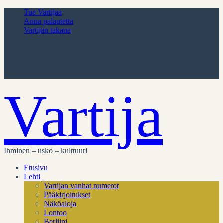
Tue Vartijaa
Anna palautetta
Vartijan takana
Vartija
Ihminen – usko – kulttuuri
Etusivu
Lehti
Vartijan vanhat numerot
Pääkirjoitukset
Näköaloja
Lontoo
Berliini