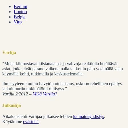
Berliini
Lontoo
Belgia
Viro
Vartija
"Meitä kiinnostavat kiistanalaiset ja vahvoja reaktioita herättävät
asiat, jotka eivät parane vaikenemalla tai kotiin päin vetämällä vaan
käymällä kohti, tutkimalla ja keskustelemalla.
Ihmisyyteen kuuluu hävytön uteliaisuus, uskoon rehellinen epäilys
ja kulttuuriin tinkimätön kriittisyys."
Vartija 2/2012 –
Mikä Vartija?
Julkaisija
Aikakauslehti Vartijaa julkaisee lehden
kannatusyhdistys
.
Käytämme
evästeitä
.