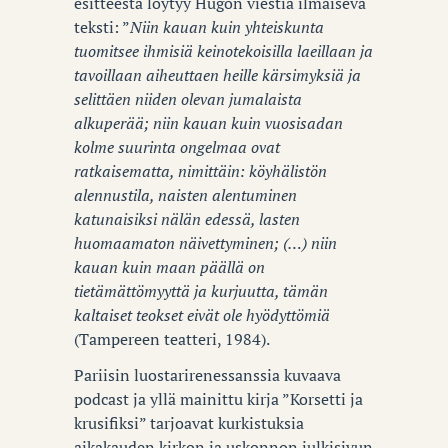
esitteestä löytyy Hugon viestiä ilmaiseva
teksti: ”
Niin kauan kuin yhteiskunta
tuomitsee ihmisiä keinotekoisilla laeillaan ja
tavoillaan aiheuttaen heille kärsimyksiä ja
selittäen niiden olevan jumalaista
alkuperää; niin kauan kuin vuosisadan
kolme suurinta ongelmaa ovat
ratkaisematta, nimittäin: köyhälistön
alennustila, naisten alentuminen
katunaisiksi nälän edessä, lasten
huomaamaton näivettyminen; (…) niin
kauan kuin maan päällä on
tietämättömyyttä ja kurjuutta, tämän
kaltaiset teokset eivät ole hyödyttömiä
(Tampereen teatteri, 1984).
Pariisin luostarirenessanssia kuvaava
podcast ja yllä mainittu kirja ”Korsetti ja
krusifiksi” tarjoavat kurkistuksia
aikakauden kirkon ja uskonnon julkisivun