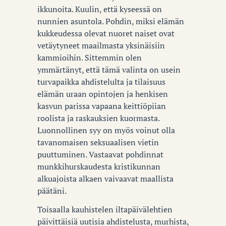
ikkunoita.
Kuulin, että kyseessä on
nunnien asuntola. Pohdin, miksi elämän
kukkeudessa olevat nuoret naiset ovat
vetäytyneet maailmasta yksinäisiin
kammioihin. Sittemmin olen
ymmärtänyt, että tämä valinta on usein
turvapaikka ahdistelulta ja tilaisuus
elämän uraan opintojen ja henkisen
kasvun parissa vapaana keittiöpiian
roolista ja raskauksien kuormasta.
Luonnollinen syy on myös voinut olla
tavanomaisen seksuaalisen vietin
puuttuminen. Vastaavat pohdinnat
munkkihurskaudesta kristikunnan
alkuajoista alkaen vaivaavat maallista
päätäni.
Toisaalla kauhistelen iltapäivälehtien
päivittäisiä uutisia ahdistelusta, murhista,