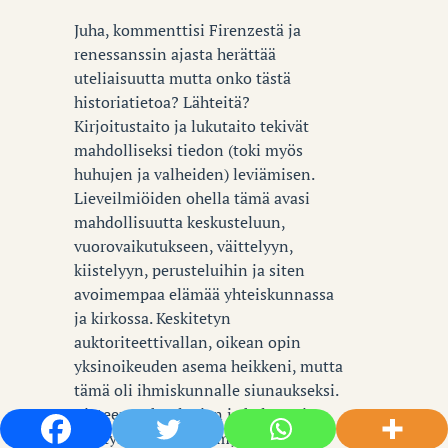
Juha, kommenttisi Firenzestä ja
renessanssin ajasta herättää
uteliaisuutta mutta onko tästä
historiatietoa? Lähteitä?
Kirjoitustaito ja lukutaito tekivät
mahdolliseksi tiedon (toki myös
huhujen ja valheiden) leviämisen.
Lieveilmiöiden ohella tämä avasi
mahdollisuutta keskusteluun,
vuorovaikutukseen, väittelyyn,
kiistelyyn, perusteluihin ja siten
avoimempaa elämää yhteiskunnassa
ja kirkossa. Keskitetyn
auktoriteettivallan, oikean opin
yksinoikeuden asema heikkeni, mutta
tämä oli ihmiskunnalle siunaukseksi.
Tieteen, teknologian ja kulttuurin
edistys hyötyi tästä myös. Tänään