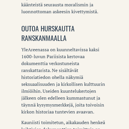
käänteistä seurausta moralismin ja
luonnottoman askeesin kivettymistä.
OUTOA HURSKAUTTA
RANSKANMAALLA
YleAreenassa on kuunneltavissa kaksi
1600-luvun Pariisista kertovaa
dokumenttia verkostuneista
ranskattarista. Ne sisältävät
historiatiedon ohella näkymiä
seksuaalisuuden ja kirkollisen kulttuurin
ilmiöihin. Useiden kuuntelukertojen
jälkeen olen edelleen kummastunut ja
täynnä kysymysmerkkejä, joita toivoisin
kirkon historiaa tuntevien avaavan.
Kauniisti toimitetun, aikakauden henkeä