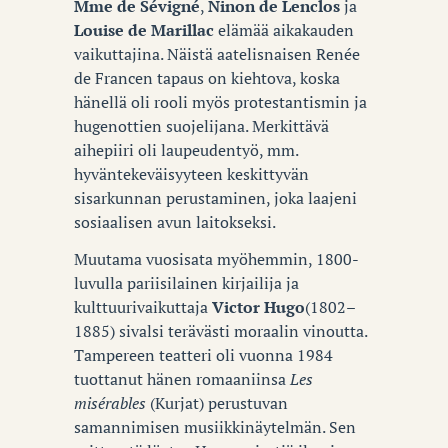
Mme de Sévigné
,
Ninon de Lenclos
ja
Louise de Marillac
elämää aikakauden
vaikuttajina. Näistä aatelisnaisen Renée
de Francen tapaus on kiehtova, koska
hänellä oli rooli myös protestantismin ja
hugenottien suojelijana. Merkittävä
aihepiiri oli laupeudentyö, mm.
hyväntekeväisyyteen keskittyvän
sisarkunnan perustaminen, joka laajeni
sosiaalisen avun laitokseksi.
Muutama vuosisata myöhemmin, 1800-
luvulla pariisilainen kirjailija ja
kulttuurivaikuttaja
Victor Hugo
(1802–
1885) sivalsi terävästi moraalin vinoutta.
Tampereen teatteri oli vuonna 1984
tuottanut hänen romaaniinsa
Les
misérables
(Kurjat) perustuvan
samannimisen musiikkinäytelmän. Sen