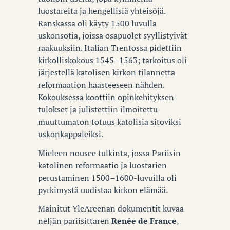
luostareita ja hengellisiä yhteisöjä.
Ranskassa oli käyty 1500 luvulla
uskonsotia, joissa osapuolet syyllistyivät
raakuuksiin. Italian Trentossa pidettiin
kirkolliskokous 1545–1563; tarkoitus oli
järjestellä katolisen kirkon tilannetta
reformaation haasteeseen nähden.
Kokouksessa koottiin opinkehityksen
tulokset ja julistettiin ilmoitettu
muuttumaton totuus katolisia sitoviksi
uskonkappaleiksi.
Mieleen nousee tulkinta, jossa Pariisin
katolinen reformaatio ja luostarien
perustaminen 1500–1600-luvuilla oli
pyrkimystä uudistaa kirkon elämää.
Mainitut YleAreenan dokumentit kuvaa
neljän pariisittaren
Renée de France
,