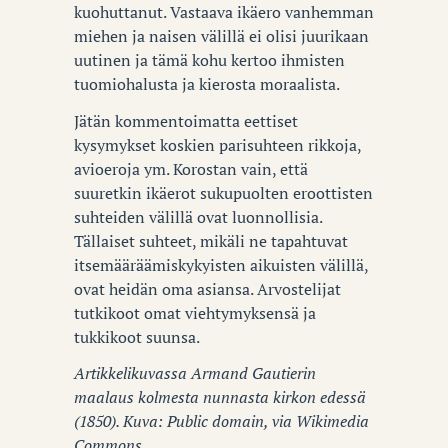
kuohuttanut. Vastaava ikäero vanhemman
miehen ja naisen välillä ei olisi juurikaan
uutinen ja tämä kohu kertoo ihmisten
tuomiohalusta ja kierosta moraalista.
Jätän kommentoimatta eettiset
kysymykset koskien parisuhteen rikkoja,
avioeroja ym. Korostan vain, että
suuretkin ikäerot sukupuolten eroottisten
suhteiden välillä ovat luonnollisia.
Tällaiset suhteet, mikäli ne tapahtuvat
itsemääräämiskykyisten aikuisten välillä,
ovat heidän oma asiansa. Arvostelijat
tutkikoot omat viehtymyksensä ja
tukkikoot suunsa.
Artikkelikuvassa Armand Gautierin
maalaus kolmesta nunnasta kirkon edessä
(1850). Kuva: Public domain, via Wikimedia
Commons.