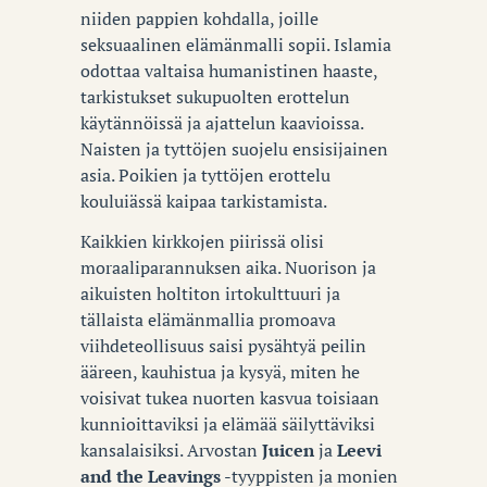
niiden pappien kohdalla, joille
seksuaalinen elämänmalli sopii. Islamia
odottaa valtaisa humanistinen haaste,
tarkistukset sukupuolten erottelun
käytännöissä ja ajattelun kaavioissa.
Naisten ja tyttöjen suojelu ensisijainen
asia. Poikien ja tyttöjen erottelu
kouluiässä kaipaa tarkistamista.
Kaikkien kirkkojen piirissä olisi
moraaliparannuksen aika. Nuorison ja
aikuisten holtiton irtokulttuuri ja
tällaista elämänmallia promoava
viihdeteollisuus saisi pysähtyä peilin
ääreen, kauhistua ja kysyä, miten he
voisivat tukea nuorten kasvua toisiaan
kunnioittaviksi ja elämää säilyttäviksi
kansalaisiksi. Arvostan
Juicen
ja
Leevi
and the Leavings
-tyyppisten ja monien