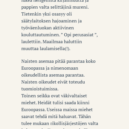
lukea hengellistä kirjallisuutta ja
pappien valta selittäjinä mureni.
Tietenkin yksi osasyy oli
säätylaitoksen hajoaminen ja
työväenluokan aktiivinen
kouluttautuminen. ” Opi perusasiat ”,
laulettiin. Maailmaa haluttiin
muuttaa laulamisella(!).
Naisten asemaa pitää parantaa koko
Euroopassa ja nimenomaan
oikeudellista asemaa parantaa.
Naisten oikeudet eivät toteudu
tuomioistuimissa.
Toinen seikka ovat väkivaltaiset
miehet. Heidät tulisi saada kiinni
Euroopassa. Useissa maissa miehet
saavat tehdä mitä haluavat. Tähän
tulee mukaan rikollisjärjestöjen valta