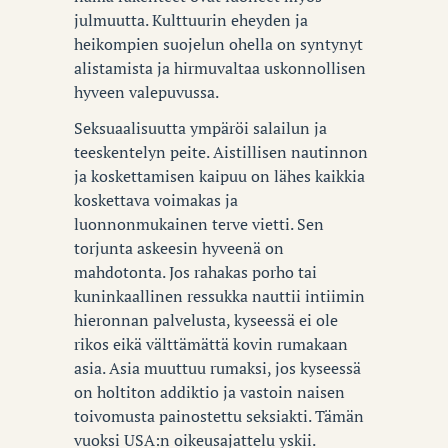
julmuutta. Kulttuurin eheyden ja
heikompien suojelun ohella on syntynyt
alistamista ja hirmuvaltaa uskonnollisen
hyveen valepuvussa.
Seksuaalisuutta ympäröi salailun ja
teeskentelyn peite. Aistillisen nautinnon
ja koskettamisen kaipuu on lähes kaikkia
koskettava voimakas ja
luonnonmukainen terve vietti. Sen
torjunta askeesin hyveenä on
mahdotonta. Jos rahakas porho tai
kuninkaallinen ressukka nauttii intiimin
hieronnan palvelusta, kyseessä ei ole
rikos eikä välttämättä kovin rumakaan
asia. Asia muuttuu rumaksi, jos kyseessä
on holtiton addiktio ja vastoin naisen
toivomusta painostettu seksiakti. Tämän
vuoksi USA:n oikeusajattelu yskii.