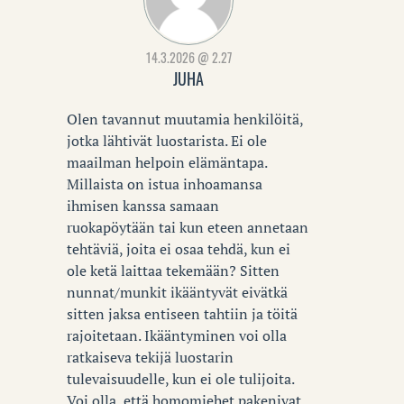
14.3.2026 @ 2.27
JUHA
Olen tavannut muutamia henkilöitä,
jotka lähtivät luostarista. Ei ole
maailman helpoin elämäntapa.
Millaista on istua inhoamansa
ihmisen kanssa samaan
ruokapöytään tai kun eteen annetaan
tehtäviä, joita ei osaa tehdä, kun ei
ole ketä laittaa tekemään? Sitten
nunnat/munkit ikääntyvät eivätkä
sitten jaksa entiseen tahtiin ja töitä
rajoitetaan. Ikääntyminen voi olla
ratkaiseva tekijä luostarin
tulevaisuudelle, kun ei ole tulijoita.
Voi olla, että homomiehet pakenivat