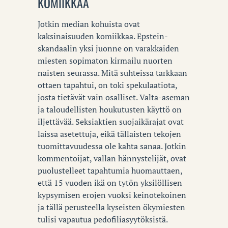
KOMIIKKAA
Jotkin median kohuista ovat
kaksinaisuuden komiikkaa. Epstein-
skandaalin yksi juonne on varakkaiden
miesten sopimaton kirmailu nuorten
naisten seurassa. Mitä suhteissa tarkkaan
ottaen tapahtui, on toki spekulaatiota,
josta tietävät vain osalliset. Valta-aseman
ja taloudellisten houkutusten käyttö on
iljettävää. Seksiaktien suojaikärajat ovat
laissa asetettuja, eikä tällaisten tekojen
tuomittavuudessa ole kahta sanaa. Jotkin
kommentoijat, vallan hännystelijät, ovat
puolustelleet tapahtumia huomauttaen,
että 15 vuoden ikä on tytön yksilöllisen
kypsymisen erojen vuoksi keinotekoinen
ja tällä perusteella kyseisten ökymiesten
tulisi vapautua pedofiliasyytöksistä.