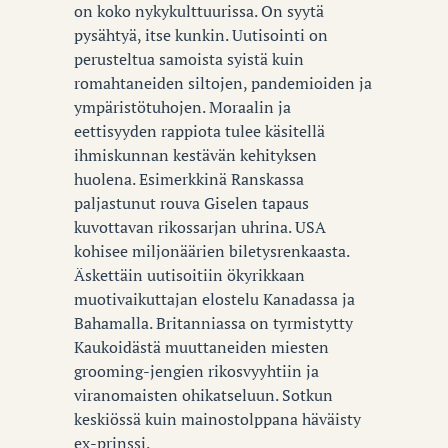
on koko nykykulttuurissa. On syytä
pysähtyä, itse kunkin. Uutisointi on
perusteltua samoista syistä kuin
romahtaneiden siltojen, pandemioiden ja
ympäristötuhojen. Moraalin ja
eettisyyden rappiota tulee käsitellä
ihmiskunnan kestävän kehityksen
huolena. Esimerkkinä Ranskassa
paljastunut rouva Giselen tapaus
kuvottavan rikossarjan uhrina. USA
kohisee miljonäärien biletysrenkaasta.
Äskettäin uutisoitiin ökyrikkaan
muotivaikuttajan elostelu Kanadassa ja
Bahamalla. Britanniassa on tyrmistytty
Kaukoidästä muuttaneiden miesten
grooming-jengien rikosvyyhtiin ja
viranomaisten ohikatseluun. Sotkun
keskiössä kuin mainostolppana häväisty
ex-prinssi.