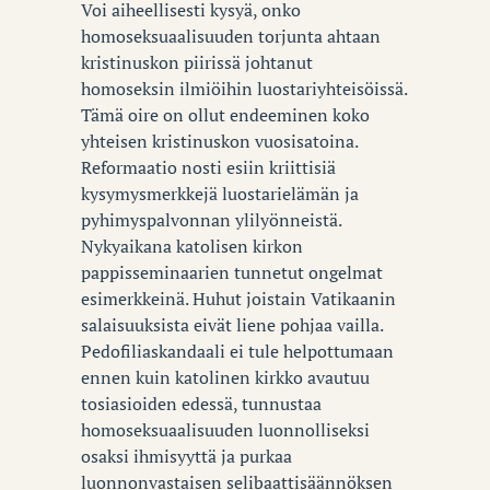
Voi aiheellisesti kysyä, onko
homoseksuaalisuuden torjunta ahtaan
kristinuskon piirissä johtanut
homoseksin ilmiöihin luostariyhteisöissä.
Tämä oire on ollut endeeminen koko
yhteisen kristinuskon vuosisatoina.
Reformaatio nosti esiin kriittisiä
kysymysmerkkejä luostarielämän ja
pyhimyspalvonnan ylilyönneistä.
Nykyaikana katolisen kirkon
pappisseminaarien tunnetut ongelmat
esimerkkeinä. Huhut joistain Vatikaanin
salaisuuksista eivät liene pohjaa vailla.
Pedofiliaskandaali ei tule helpottumaan
ennen kuin katolinen kirkko avautuu
tosiasioiden edessä, tunnustaa
homoseksuaalisuuden luonnolliseksi
osaksi ihmisyyttä ja purkaa
luonnonvastaisen selibaattisäännöksen