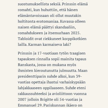
suostumuksellista seksiä. Prinssin elämä
romahti, kun huhuttiin, että hänen
elämäntavoissaan oli ollut muutakin
holtitonta erotomaniaa. Kuvassa olleen
naisen elämä päättyi skandaaliin,
romahdukseen ja itsemurhaan 2025.
Tabloidit ovat riekkuneet korppikotkien
lailla. Karman karmaiseva laki?
Prinssin ja 17-vuotiaan tytön traagisen
tapauksen rinnalla sopii mainita tapaus
Ranskasta, jossa on mukana myös
ihmisten kieroutunutta julmuutta. Maan
presidenttiparin suhde alkoi, kun 39-
vuotias opettaja ihastui varhaiskypsään
lahjakkaaseen oppilaaseen. Suhde eteni
rakkaussuhteeksi ja avioliittoon vuonna
2007 jolloin Brigitte oli 54-vuotias ja
Emmanuel 29. Pariskunnan ikäero on