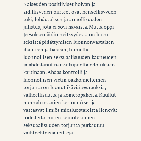
Naiseuden positiiviset hoivan ja
äidillisyyden piirteet ovat hengellisyyden
tuki, lohdutuksen ja armollisuuden
julistus, jota ei sovi häväistä. Mutta oppi
Jeesuksen äidin neitsyydestä on luonut
seksistä pidättymisen luonnonvastaisen
ihanteen ja häpeän, turmellut
luonnollisen seksuaalisuuden kauneuden
ja ahdistanut naissukupuolta odotuksien
karsinaan. Ahdas kontrolli ja
luonnollisen vietin pakkomielteinen
torjunta on luonut ikäviä seurauksia,
valheellisuutta ja komeropaheita. Kuullut
nunnaluostarien kertomukset ja
vastaavat ilmiöt miesluostareista lienevät
todisteita, miten keinotekoinen
seksuaalisuuden torjunta purkautuu
vaihtoehtoisia reittejä.