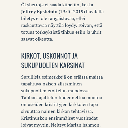
Ökyherroja ei saada kiipeliin, koska
Jeffrey Epsteinin
(1953–2019) huvilalla
biletys ei ole rangaistavaa, ellei
raskauttavaa näyttöä löydy. Toivon, että
totuus törkeyksistä tihkuu esiin ja uhrit
saavat oikeutta.
KIRKOT, USKONNOT JA
SUKUPUOLTEN KARSINAT
Surullisia esimerkkejä on eräissä maissa
tapahtuva naisen alistaminen
sukupuolten erottelun muodossa.
Taliban-ajattelun liudennettua muotoa
on useiden kristittyjen kirkkojen tapa
sivuuttaa nainen kirkon tehtävissä.
Kristinuskon ensimmäiset vuosisadat
loivat myytin, Neitsyt Marian hahmon.