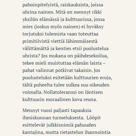
pahoinpitelyistä, raiskauksista, joissa
uhrina nainen. Mitä on mennyt rikki
yksilön elämässä ja kulttuurissa, jossa
mies (joskus myös nainen) ei hyväksy
torjutuksi tulemista vaan toteuttaa
primitiivistä viettiä lähimmäisestä
välittämättä ja kenties etsii puolustelua
uhrista? Jos mukana on päihdesekoilua,
tekee mieli muistuttaa elämän laista –
pahat valinnat potkivat takaisin. Jos
puolusteluksi esitetään kulttuurien eroja,
tältä puheelta tulee sulkea suu oikeuden
voimalla. Nollatoleranssi on läntisen
kulttuurin moraalinen kova reuna.
Mennyt vuosi paljasti tapauksia
ihmiskunnan turmeluksesta. Lööpit
esittelevät julkkisnimiä pahuuden
kantajina, mutta rietastelun ihannointia