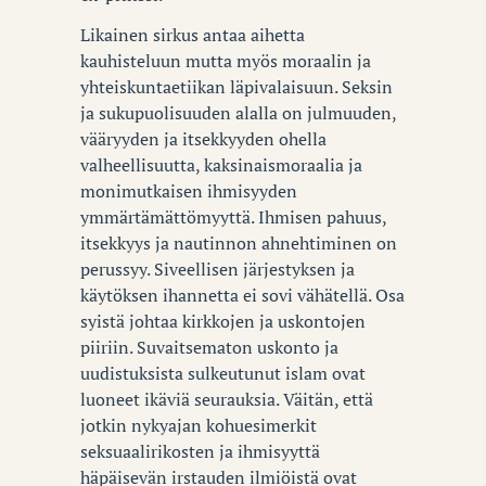
Likainen sirkus antaa aihetta
kauhisteluun mutta myös moraalin ja
yhteiskuntaetiikan läpivalaisuun. Seksin
ja sukupuolisuuden alalla on julmuuden,
vääryyden ja itsekkyyden ohella
valheellisuutta, kaksinaismoraalia ja
monimutkaisen ihmisyyden
ymmärtämättömyyttä. Ihmisen pahuus,
itsekkyys ja nautinnon ahnehtiminen on
perussyy. Siveellisen järjestyksen ja
käytöksen ihannetta ei sovi vähätellä. Osa
syistä johtaa kirkkojen ja uskontojen
piiriin. Suvaitsematon uskonto ja
uudistuksista sulkeutunut islam ovat
luoneet ikäviä seurauksia. Väitän, että
jotkin nykyajan kohuesimerkit
seksuaalirikosten ja ihmisyyttä
häpäisevän irstauden ilmiöistä ovat