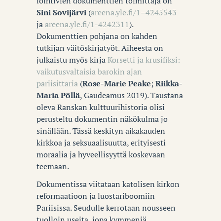
loihtivien dokumenttien toimittaja on
Sini Sovijärvi
(
areena.yle.fi/1–4245543
ja
areena.yle.fi/1-4242311
).
Dokumenttien pohjana on kahden
tutkijan väitöskirjatyöt. Aiheesta on
julkaistu myös kirja
Korsetti ja krusifiksi:
vaikutusvaltaisia barokin ajan
pariisittaria
(
Rose-Marie Peake
;
Riikka-
Maria Pöllä
, Gaudeamus 2019). Taustana
oleva Ranskan kulttuurihistoria olisi
perusteltu dokumentin näkökulma jo
sinällään. Tässä keskityn aikakauden
kirkkoa ja seksuaalisuutta, erityisesti
moraalia ja hyveellisyyttä koskevaan
teemaan.
Dokumentissa viitataan katolisen kirkon
reformaatioon ja luostariboomiin
Pariisissa. Seudulle kerrotaan nousseen
tuolloin useita, jopa kymmeniä