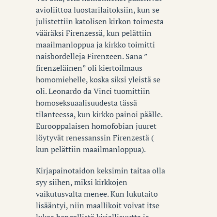
avioliittoa luostarilaitoksiin, kun se
julistettiin katolisen kirkon toimesta
vääräksi Firenzessä, kun pelättiin
maailmanloppua ja kirkko toimitti
naisbordelleja Firenzeen. Sana ”
firenzeläinen” oli kiertoilmaus
homomiehelle, koska siksi yleistä se
oli. Leonardo da Vinci tuomittiin
homoseksuaalisuudesta tässä
tilanteessa, kun kirkko painoi päälle.
Eurooppalaisen homofobian juuret
löytyvät renessanssin Firenzestä (
kun pelättiin maailmanloppua).
Kirjapainotaidon keksimin taitaa olla
syy siihen, miksi kirkkojen
vaikutusvalta menee. Kun lukutaito
lisääntyi, niin maallikoit voivat itse