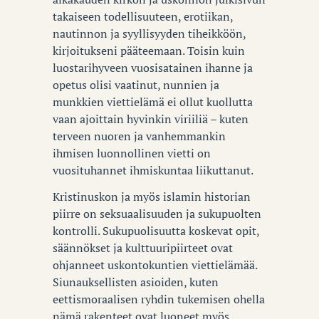
takaiseen todellisuuteen, erotiikan,
nautinnon ja syyllisyyden tiheikköön,
kirjoitukseni pääteemaan. Toisin kuin
luostarihyveen vuosisatainen ihanne ja
opetus olisi vaatinut, nunnien ja
munkkien viettielämä ei ollut kuollutta
vaan ajoittain hyvinkin viriiliä – kuten
terveen nuoren ja vanhemmankin
ihmisen luonnollinen vietti on
vuosituhannet ihmiskuntaa liikuttanut.
Kristinuskon ja myös islamin historian
piirre on seksuaalisuuden ja sukupuolten
kontrolli. Sukupuolisuutta koskevat opit,
säännökset ja kulttuuripiirteet ovat
ohjanneet uskontokuntien viettielämää.
Siunauksellisten asioiden, kuten
eettismoraalisen ryhdin tukemisen ohella
nämä rakenteet ovat luoneet myös