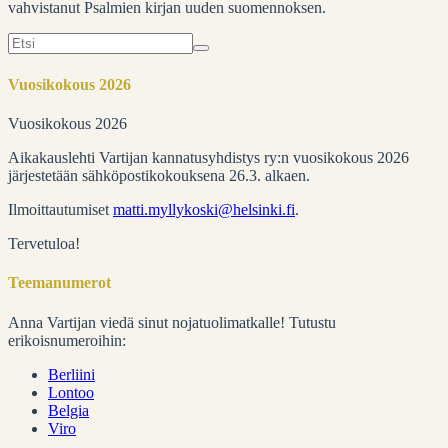
vahvistanut Psalmien kirjan uuden suomennoksen.
Search
for:
Vuosikokous 2026
Vuosikokous 2026
Aikakauslehti Vartijan kannatusyhdistys ry:n vuosikokous 2026
järjestetään sähköpostikokouksena 26.3. alkaen.
Ilmoittautumiset
matti.myllykoski@helsinki.fi
.
Tervetuloa!
Teemanumerot
Anna Vartijan viedä sinut nojatuolimatkalle! Tutustu
erikoisnumeroihin:
Berliini
Lontoo
Belgia
Viro