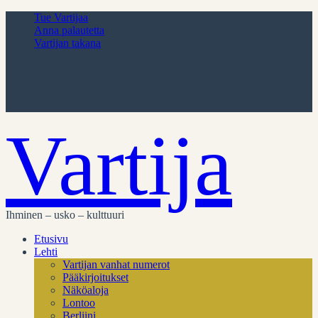
Tue Vartijaa
Anna palautetta
Vartijan takana
Vartija
Ihminen – usko – kulttuuri
Etusivu
Lehti
Vartijan vanhat numerot
Pääkirjoitukset
Näköaloja
Lontoo
Berliini