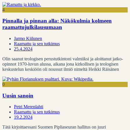
4
Pinnalla ja pinnan alla: Näkökulmia kolmeen
raamattujulkilausumaan
Jarmo Kiilunen
Raamattu ja sen tutkimus
25.4.2024
Olin saanut teologisen perustutkintoni valmiiksi ja aloittanut jatko-
opinnot 1970-luvun alussa, aikana jona kirkollisen ja teologisen
keskustelun keskiöön oli noussut ilmiö nimeltä Heikki Räisänen
0
Uusin sanoin
Petri Merenlahti
Raamattu ja sen tutkimus
19.2.2024
Tätä kirjoittaessani Suomen Pipliaseuran hallitus on juuri