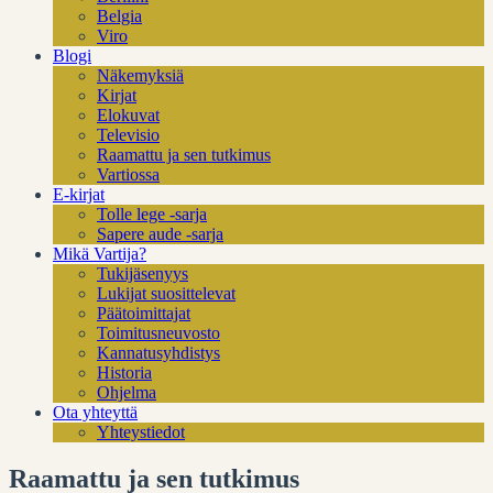
Belgia
Viro
Blogi
Näkemyksiä
Kirjat
Elokuvat
Televisio
Raamattu ja sen tutkimus
Vartiossa
E-kirjat
Tolle lege -sarja
Sapere aude -sarja
Mikä Vartija?
Tukijäsenyys
Lukijat suosittelevat
Päätoimittajat
Toimitusneuvosto
Kannatusyhdistys
Historia
Ohjelma
Ota yhteyttä
Yhteystiedot
Raamattu ja sen tutkimus