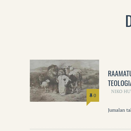
D
RAAMATU
TEOLOGI
NIKO H
0
Jumalan t