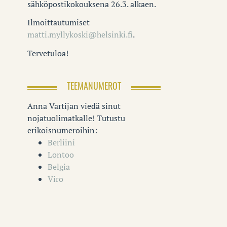
sähköpostikokouksena 26.3. alkaen.
Ilmoittautumiset
matti.myllykoski@helsinki.fi
.
Tervetuloa!
TEEMANUMEROT
Anna Vartijan viedä sinut
nojatuolimatkalle! Tutustu
erikoisnumeroihin:
Berliini
Lontoo
Belgia
Viro