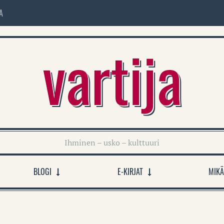
A
vartija
Ihminen – usko – kulttuuri
BLOGI
E-KIRJAT
MIKÄ