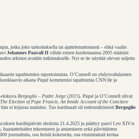
ia, jotka joko tarkoituksella tai ajattelemattomasti – ehkä vaalin
aavi
Johannes Paavali II
vähän ennen kuolemaansa 2005 määräsi
auden arkistot avattiin tutkimukselle. Nyt se tie näyttää olevan suljettu
tikaanin tapahtumien raportoinnista. O’Connell on yhdysvaltalaisten
n konklaavin aikana Piqué kommentoi tapahtumia CNN:lle ja
v-elokuva
Bergoglio – Padre Jorge
(2015). Piqué ja O’Connell olivat
The Election of Pope Francis. An Inside Account of the Conclave
hän ei kirjassa mainitse. Tuo kardinaali oli todennäköisesti
Bergoglio
nciscuksen kuolinpäivän shokista 21.4.2025 ja päättyy paavi Leo XIV:n
, haastatteluiden tekemiseen ja antamiseen sekä päivittäisten
00 journalistia, osa heistä kokeneita, osa ensimmäistä kertaa