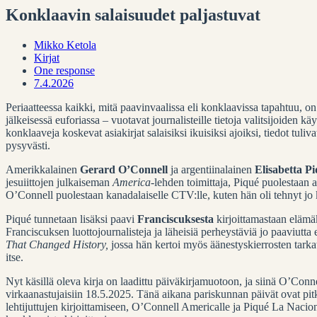
Konklaavin salaisuudet paljastuvat
Mikko Ketola
Kirjat
One response
7.4.2026
Periaatteessa kaikki, mitä paavinvaalissa eli konklaavissa tapahtuu, on 
jälkeisessä euforiassa – vuotavat journalisteille tietoja valitsijoiden k
konklaaveja koskevat asiakirjat salaisiksi ikuisiksi ajoiksi, tiedot tul
pysyvästi.
Amerikkalainen
Gerard O’Connell
ja argentiinalainen
Elisabetta P
jesuiittojen julkaiseman
America
-lehden toimittaja, Piqué puolestaan 
O’Connell puolestaan kanadalaiselle CTV:lle, kuten hän oli tehnyt jo
Piqué tunnetaan lisäksi paavi
Franciscuksesta
kirjoittamastaan elämä
Franciscuksen luottojournalisteja ja läheisiä perheystäviä jo paaviutt
That Changed History,
jossa hän kertoi myös äänestyskierrosten tarkat
itse.
Nyt käsillä oleva kirja on laadittu päiväkirjamuotoon, ja siinä O’Con
virkaanastujaisiin 18.5.2025. Tänä aikana pariskunnan päivät ovat pitk
lehtijuttujen kirjoittamiseen, O’Connell Americalle ja Piqué La Nacio