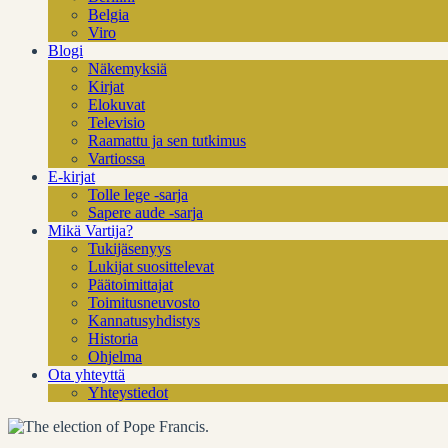
Belgia
Viro
Blogi
Näkemyksiä
Kirjat
Elokuvat
Televisio
Raamattu ja sen tutkimus
Vartiossa
E-kirjat
Tolle lege -sarja
Sapere aude -sarja
Mikä Vartija?
Tukijäsenyys
Lukijat suosittelevat
Päätoimittajat
Toimitusneuvosto
Kannatusyhdistys
Historia
Ohjelma
Ota yhteyttä
Yhteystiedot