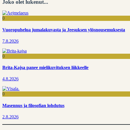
Joko olet lukenut...
0
Vuoropuhelua jumalakuvasta ja Jeesuksen ylösnousemuksesta
7.8.2026
0
Brita-Kajsa panee mielikuvituksen liikkeelle
4.8.2026
0
Masennus ja filosofian lohdutus
2.8.2026