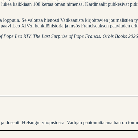
sai lukea kaikkiaan 108 kertaa oman nimensä. Kardinaalit puhkesivat pit
loppuun. Se valottaa hienosti Vatikaanista kirjoittavien journalistien t
n paavi Leo XIV:n henkilöhistoria ja myös Franciscuksen paaviuden erity
of Pope Leo XIV. The Last Surprise of Pope Francis. Orbis Books 2026
ja dosentti Helsingin yliopistossa. Vartijan päätoimittajana hän on toim