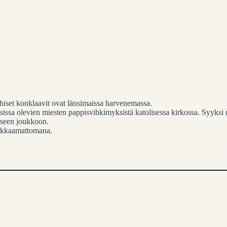
hiset konklaavit ovat länsimaissa harvenemassa.
issa olevien miesten pappisvihkimyksistä katolisessa kirkossa. Syyksi 
iseen joukkoon.
orkkaamattomana.