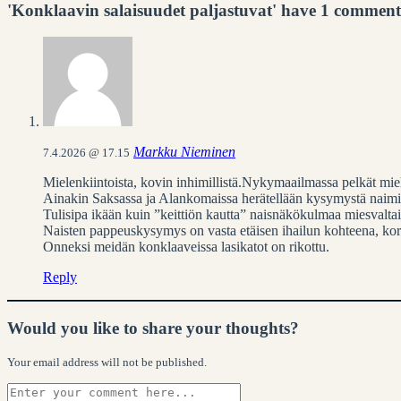
'Konklaavin salaisuudet paljastuvat' have 1 comment
Markku Nieminen
7.4.2026 @ 17.15
Mielenkiintoista, kovin inhimillistä.Nykymaailmassa pelkät mie
Ainakin Saksassa ja Alankomaissa herätellään kysymystä naimis
Tulisipa ikään kuin ”keittiön kautta” naisnäkökulmaa miesvalta
Naisten pappeuskysymys on vasta etäisen ihailun kohteena, k
Onneksi meidän konklaaveissa lasikatot on rikottu.
Reply
Would you like to share your thoughts?
Your email address will not be published.