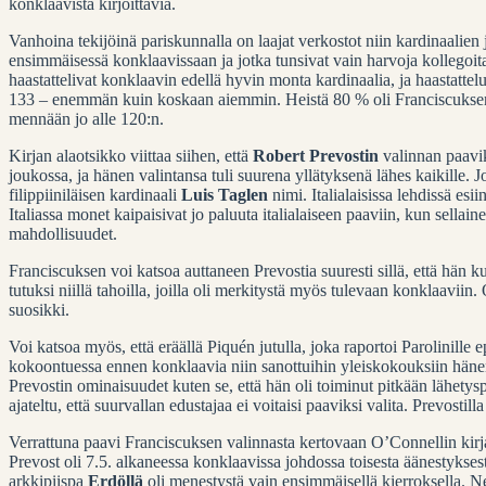
konklaavista kirjoittavia.
Vanhoina tekijöinä pariskunnalla on laajat verkostot niin kardinaalien j
ensimmäisessä konklaavissaan ja jotka tunsivat vain harvoja kollegoit
haastattelivat konklaavin edellä hyvin monta kardinaalia, ja haastattel
133 – enemmän kuin koskaan aiemmin. Heistä 80 % oli Franciscuksen 
mennään jo alle 120:n.
Kirjan alaotsikko viittaa siihen, että
Robert Prevostin
valinnan paavik
joukossa, ja hänen valintansa tuli suurena yllätyksenä lähes kaikille. 
filippiiniläisen kardinaali
Luis Taglen
nimi. Italialaisissa lehdissä esi
Italiassa monet kaipaisivat jo paluuta italialaiseen paaviin, kun sellain
mahdollisuudet.
Franciscuksen voi katsoa auttaneen Prevostia suuresti sillä, että hän k
tutuksi niillä tahoilla, joilla oli merkitystä myös tulevaan konklaaviin
suosikki.
Voi katsoa myös, että eräällä Piquén jutulla, joka raportoi Parolinille e
kokoontuessa ennen konklaavia niin sanottuihin yleiskokouksiin hänen 
Prevostin ominaisuudet kuten se, että hän oli toiminut pitkään lähetysp
ajateltu, että suurvallan edustajaa ei voitaisi paaviksi valita. Prevostill
Verrattuna paavi Franciscuksen valinnasta kertovaan O’Connellin kirjaan
Prevost oli 7.5. alkaneessa konklaavissa johdossa toisesta äänestykses
arkkipiispa
Erdöllä
oli menestystä vain ensimmäisellä kierroksella. Nelj