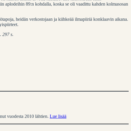
kiin aplodeihin 89:n kohdalla, koska se oli vaadittu kahden kolmasosan
yötapoja, heidän verkostojaan ja kiihkeää ilmapiiriä konklaavin aikana.
ispiirteet.
. 297 s.
inut vuodesta 2010 lähtien.
Lue lisää