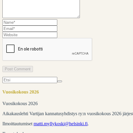
Search
for:
Vuosikokous 2026
Vuosikokous 2026
Aikakauslehti Vartijan kannatusyhdistys ry:n vuosikokous 2026 järje
Ilmoittautumiset
matti.myllykoski@helsinki.fi
.