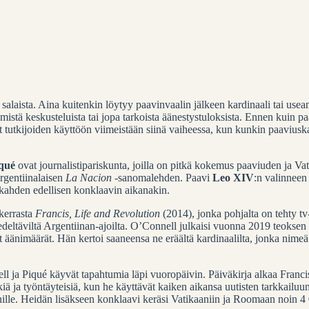
salaista.
Aina kuitenkin löytyy paavinvaalin jälkeen kardinaali tai useamp
äymistä keskusteluista tai jopa tarkoista äänestystuloksista. Ennen kuin p
ivat tutkijoiden käyttöön viimeistään siinä vaiheessa, kun kunkin paaviusk
iqué
ovat journalistipariskunta, joilla on pitkä kokemus paaviuden ja Va
argentiinalaisen
La Nacion
-sanomalehden. Paavi
Leo XIV
:n valinnee
 kahden edellisen konklaavin aikanakin.
kerrasta
Francis, Life and Revolution
(2014), jonka pohjalta on tehty t
a edeltäviltä Argentiinan-ajoilta. O’Connell julkaisi vuonna 2019 teoksen
 äänimäärät. Hän kertoi saaneensa ne eräältä kardinaalilta, jonka nimeä 
nell ja Piqué käyvät tapahtumia läpi vuoropäivin. Päiväkirja alkaa Fra
iä ja työntäyteisiä, kun he käyttävät kaiken aikansa uutisten tarkkailuun
nille. Heidän lisäkseen konklaavi keräsi Vatikaaniin ja Roomaan noin 4 0