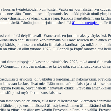
a kuurian työntekijöiden kuin toisten Vatikaani-journalistien keskuudessa.
aan ennestään. Tutustumisen helpottamiseksi kaikki pitivät nimikylttejä
uiden ydinsisällöt käydään kirjassa läpi. Kaikkia haastattelemiaan kardin
nimittämiä. Tämän jutun kirjoittamishetkellä
äänioikeutettujen
– alle 
si voi nähdä tietyllä tavalla Franciscuksen junailemaksi yllätykseksi. 
Journalistien ennusteluissa korkeimmalla oli Franciscuksen italialainen ka
intyi kärkisijoilla useita muitakin italialaisia kardinaaleja, mikä on ollu
en on viimeksi ollut vuonna 1978. O’Connell ja Piqué sanovat, että heille 
utsui tämän piispojen dikasterion esimieheksi 2023, mikä antoi tälle mah
. O’Connellin ja Piquén mukaan se kertoi siitä, että Franciscuksella oli s
päedullisista arvioista, oli vaikutusta kardinaalien näkemyksiin. Prevostin
kanssaan keskustelivat mielellään monet afrikkalaiset ja aasialaiset ka
appina Perussa, olivat hänelle nähtävästi eduksi. Prevostin amerikkalaisu
a oli sitä paitsi myös Perun kansalaisuus.
 tämä teos on erilainen, sillä tässä ei kerrota vaalikierrosten äänimäär
tä lähtien, ja jo ensimmäisessä äänestyksessä hänen äänimääränsä oli ilm
äs ja viimeinen äänestys käytiin Prevostin ja Parolinin välillä. Prevost o