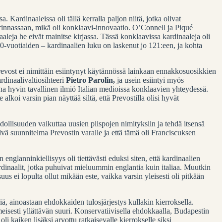
 Kardinaaleissa oli tällä kerralla paljon niitä, jotka olivat
 rinnassaan, mikä oli konklaavi-innovaatio. O’Connell ja Piqué
aaleja he eivät mainitse kirjassa. Tässä konklaavissa kardinaaleja oli
80-vuotiaiden – kardinaalien luku on laskenut jo 121:een, ja kohta
Prevost ei nimittäin esiintynyt käytännössä lainkaan ennakkosuosikkien
rdinaalivaltiosihteeri
Pietro Parolin,
ja usein esiintyi myös
t aina hyvin tavallinen ilmiö Italian medioissa konklaavien yhteydessä.
alkoi varsin pian näyttää siltä, että Prevostilla olisi hyvät
dollisuuden vaikuttaa uusien piispojen nimityksiin ja tehdä itsensä
elvä suunnitelma Prevostin varalle ja että tämä oli Franciscuksen
 englanninkiellisyys oli tiettävästi eduksi siten, että kardinaalien
rdinaalit, jotka puhuivat mieluummin englantia kuin italiaa. Muutkin
us ei lopulta ollut mikään este, vaikka varsin yleisesti oli pitkään
iä, ainoastaan ehdokkaiden tulosjärjestys kullakin kierroksella.
eisesti yllättävän suuri. Konservatiivisella ehdokkaalla, Budapestin
li kaiken lisäksi arvottu ratkaisevalle kierrokselle siksi