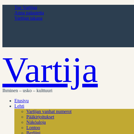
Tue Vartijaa
Anna palautetta
Vartijan takana
Vartija
Ihminen – usko – kulttuuri
Etusivu
Lehti
Vartijan vanhat numerot
Pääkirjoitukset
Näköaloja
Lontoo
Berliini