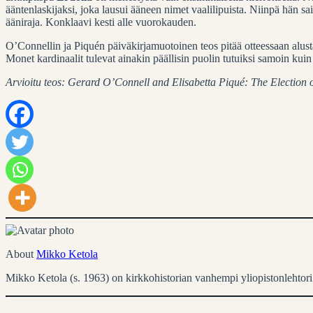
ääntenlaskijaksi, joka lausui ääneen nimet vaalilipuista. Niinpä hän 
ääniraja. Konklaavi kesti alle vuorokauden.
O’Connellin ja Piquén päiväkirjamuotoinen teos pitää otteessaan alusta 
Monet kardinaalit tulevat ainakin päällisin puolin tutuiksi samoin kui
Arvioitu teos: Gerard O’Connell and Elisabetta Piqué: The Election 
About
Mikko Ketola
Mikko Ketola (s. 1963) on kirkkohistorian vanhempi yliopistonlehtori 