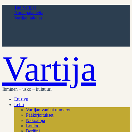
Tue Vartijaa
Anna palautetta
Vartijan takana
Vartija
Ihminen – usko – kulttuuri
Etusivu
Lehti
Vartijan vanhat numerot
Pääkirjoitukset
Näköaloja
Lontoo
Berliini