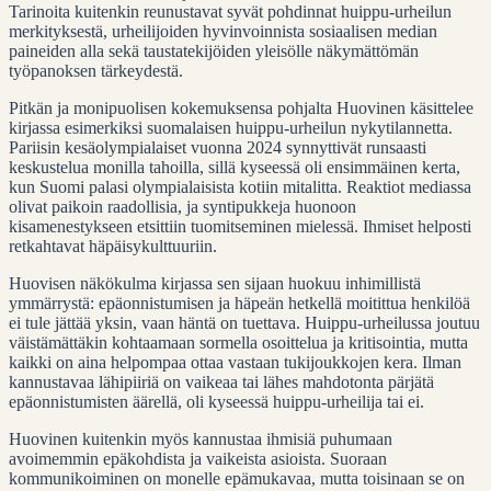
Tarinoita kuitenkin reunustavat syvät pohdinnat huippu-urheilun
merkityksestä, urheilijoiden hyvinvoinnista sosiaalisen median
paineiden alla sekä taustatekijöiden yleisölle näkymättömän
työpanoksen tärkeydestä.
Pitkän ja monipuolisen kokemuksensa pohjalta Huovinen käsittelee
kirjassa esimerkiksi suomalaisen huippu-urheilun nykytilannetta.
Pariisin kesäolympialaiset vuonna 2024 synnyttivät runsaasti
keskustelua monilla tahoilla, sillä kyseessä oli ensimmäinen kerta,
kun Suomi palasi olympialaisista kotiin mitalitta. Reaktiot mediassa
olivat paikoin raadollisia, ja syntipukkeja huonoon
kisamenestykseen etsittiin tuomitseminen mielessä. Ihmiset helposti
retkahtavat häpäisykulttuuriin.
Huovisen näkökulma kirjassa sen sijaan huokuu inhimillistä
ymmärrystä: epäonnistumisen ja häpeän hetkellä moitittua henkilöä
ei tule jättää yksin, vaan häntä on tuettava. Huippu-urheilussa joutuu
väistämättäkin kohtaamaan sormella osoittelua ja kritisointia, mutta
kaikki on aina helpompaa ottaa vastaan tukijoukkojen kera. Ilman
kannustavaa lähipiiriä on vaikeaa tai lähes mahdotonta pärjätä
epäonnistumisten äärellä, oli kyseessä huippu-urheilija tai ei.
Huovinen kuitenkin myös kannustaa ihmisiä puhumaan
avoimemmin epäkohdista ja vaikeista asioista. Suoraan
kommunikoiminen on monelle epämukavaa, mutta toisinaan se on