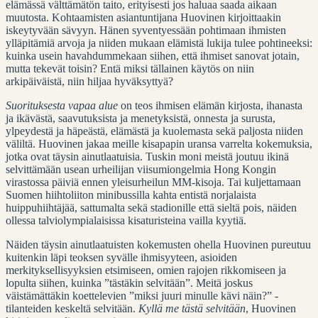
elämässä välttämätön taito, erityisesti jos haluaa saada aikaan
muutosta. Kohtaamisten asiantuntijana Huovinen kirjoittaakin
iskeytyvään sävyyn. Hänen syventyessään pohtimaan ihmisten
ylläpitämiä arvoja ja niiden mukaan elämistä lukija tulee pohtineeksi:
kuinka usein havahdummekaan siihen, että ihmiset sanovat jotain,
mutta tekevät toisin? Entä miksi tällainen käytös on niin
arkipäiväistä, niin hiljaa hyväksyttyä?
Suorituksesta vapaa alue
on teos ihmisen elämän kirjosta, ihanasta
ja ikävästä, saavutuksista ja menetyksistä, onnesta ja surusta,
ylpeydestä ja häpeästä, elämästä ja kuolemasta sekä paljosta niiden
väliltä. Huovinen jakaa meille kisapapin uransa varrelta kokemuksia,
jotka ovat täysin ainutlaatuisia. Tuskin moni meistä joutuu ikinä
selvittämään usean urheilijan viisumiongelmia Hong Kongin
virastossa päiviä ennen yleisurheilun MM-kisoja. Tai kuljettamaan
Suomen hiihtoliiton minibussilla kahta entistä norjalaista
huippuhiihtäjää, sattumalta sekä stadionille että sieltä pois, näiden
ollessa talviolympialaisissa kisaturisteina vailla kyytiä.
Näiden täysin ainutlaatuisten kokemusten ohella Huovinen pureutuu
kuitenkin läpi teoksen syvälle ihmisyyteen, asioiden
merkityksellisyyksien etsimiseen, omien rajojen rikkomiseen ja
lopulta siihen, kuinka ”tästäkin selvitään”. Meitä joskus
väistämättäkin koettelevien ”miksi juuri minulle kävi näin?” -
tilanteiden keskeltä selvitään.
Kyllä me tästä selvitään
, Huovinen