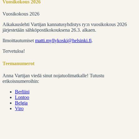
Vuosikokous 2026
Vuosikokous 2026
Aikakauslehti Vartijan kannatusyhdistys ry:n vuosikokous 2026
järjestetään sähköpostikokouksena 26.3. alkaen.
Ilmoittautumiset
matti.myllykoski@helsinki.fi
.
Tervetuloa!
Teemanumerot
Anna Vartijan viedä sinut nojatuolimatkalle! Tutustu
erikoisnumeroihin:
Berliini
Lontoo
Belgia
Viro