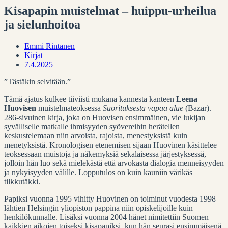
Kisapapin muistelmat – huippu-urheilua
ja sielunhoitoa
Emmi Rintanen
Kirjat
7.4.2025
”Tästäkin selvitään.”
Tämä ajatus kulkee tiiviisti mukana kannesta kanteen
Leena
Huovisen
muistelmateoksessa
Suorituksesta vapaa alue
(Bazar).
286-sivuinen kirja, joka on Huovisen ensimmäinen, vie lukijan
syvälliselle matkalle ihmisyyden syövereihin herätellen
keskustelemaan niin arvoista, rajoista, menestyksistä kuin
menetyksistä. Kronologisen etenemisen sijaan Huovinen käsittelee
teoksessaan muistoja ja näkemyksiä sekalaisessa järjestyksessä,
jolloin hän luo sekä mielekästä että arvokasta dialogia menneisyyden
ja nykyisyyden välille. Lopputulos on kuin kauniin värikäs
tilkkutäkki.
Papiksi vuonna 1995 vihitty Huovinen on toiminut vuodesta 1998
lähtien Helsingin yliopiston pappina niin opiskelijoille kuin
henkilökunnalle. Lisäksi vuonna 2004 hänet nimitettiin Suomen
kaikkien aikojen toiseksi kisapapiksi, kun hän seurasi ensimmäisenä