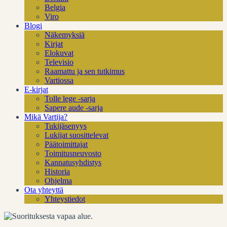
Belgia
Viro
Blogi
Näkemyksiä
Kirjat
Elokuvat
Televisio
Raamattu ja sen tutkimus
Vartiossa
E-kirjat
Tolle lege -sarja
Sapere aude -sarja
Mikä Vartija?
Tukijäsenyys
Lukijat suosittelevat
Päätoimittajat
Toimitusneuvosto
Kannatusyhdistys
Historia
Ohjelma
Ota yhteyttä
Yhteystiedot