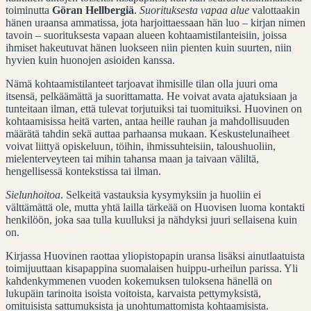
toiminutta
Göran Hellbergiä
.
Suorituksesta vapaa alue
valottaakin
hänen uraansa ammatissa, jota harjoittaessaan hän luo – kirjan nimen
tavoin – suorituksesta vapaan alueen kohtaamistilanteisiin, joissa
ihmiset hakeutuvat hänen luokseen niin pienten kuin suurten, niin
hyvien kuin huonojen asioiden kanssa.
Nämä kohtaamistilanteet tarjoavat ihmisille tilan olla juuri oma
itsensä, pelkäämättä ja suorittamatta. He voivat avata ajatuksiaan ja
tunteitaan ilman, että tulevat torjutuiksi tai tuomituiksi. Huovinen on
kohtaamisissa heitä varten, antaa heille rauhan ja mahdollisuuden
määrätä tahdin sekä auttaa parhaansa mukaan. Keskustelunaiheet
voivat liittyä opiskeluun, töihin, ihmissuhteisiin, taloushuoliin,
mielenterveyteen tai mihin tahansa maan ja taivaan väliltä,
hengellisessä kontekstissa tai ilman.
Sielunhoitoa
. Selkeitä vastauksia kysymyksiin ja huoliin ei
välttämättä ole, mutta yhtä lailla tärkeää on Huovisen luoma kontakti
henkilöön, joka saa tulla kuulluksi ja nähdyksi juuri sellaisena kuin
on.
Kirjassa Huovinen raottaa yliopistopapin uransa lisäksi ainutlaatuista
toimijuuttaan kisapappina suomalaisen huippu-urheilun parissa. Yli
kahdenkymmenen vuoden kokemuksen tuloksena hänellä on
lukupäin tarinoita isoista voitoista, karvaista pettymyksistä,
omituisista sattumuksista ja unohtumattomista kohtaamisista.