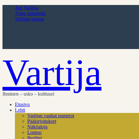
Tue Vartijaa
Anna palautetta
Vartijan takana
Vartija
Ihminen – usko – kulttuuri
Etusivu
Lehti
Vartijan vanhat numerot
Pääkirjoitukset
Näköaloja
Lontoo
Berliini