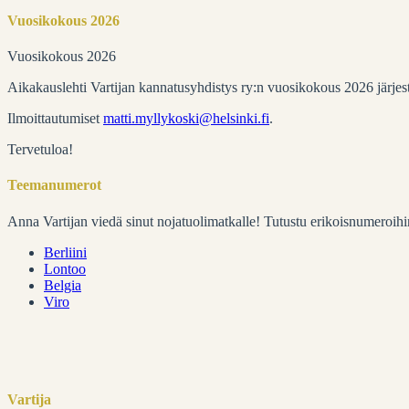
Vuosikokous 2026
Vuosikokous 2026
Aikakauslehti Vartijan kannatusyhdistys ry:n vuosikokous 2026 järje
Ilmoittautumiset
matti.myllykoski@helsinki.fi
.
Tervetuloa!
Teemanumerot
Anna Vartijan viedä sinut nojatuolimatkalle! Tutustu erikoisnumeroihi
Berliini
Lontoo
Belgia
Viro
Vartija