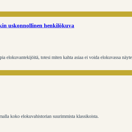
kin uskonnollinen henkilökuva
elokuvantekijöitä, totesi miten kahta asiaa ei voida elokuvassa näytellä
malla koko elokuvahistorian suurimmista klassikoista.