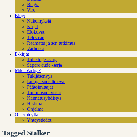
Belgia
Viro
Blogi
Näkemyksiä
Kirjat
Elokuvat
Televisio
Raamattu ja sen tutkimus
Vartiossa
E-kirjat
Tolle lege -sarja
Sapere aude -sarja
Mikä Vartija?
Tukijäsenyys
Lukijat suosittelevat
Päätoimittajat
Toimitusneuvosto
Kannatusyhdistys
Historia
Ohjelma
Ota yhteyttä
Yhteystiedot
Tagged Stalker