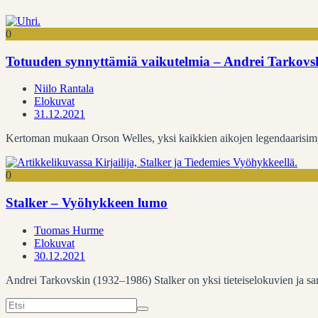
0
Totuuden synnyttämiä vaikutelmia – Andrei Tarkovs
Niilo Rantala
Elokuvat
31.12.2021
Kertoman mukaan Orson Welles, yksi kaikkien aikojen legendaarisimpia 
0
Stalker – Vyöhykkeen lumo
Tuomas Hurme
Elokuvat
30.12.2021
Andrei Tarkovskin (1932–1986) Stalker on yksi tieteiselokuvien ja sa
Search
for: