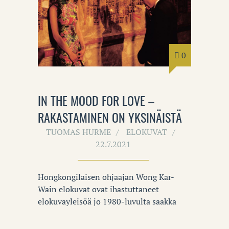
0
IN THE MOOD FOR LOVE –
RAKASTAMINEN ON YKSINÄISTÄ
TUOMAS HURME
ELOKUVAT
22.7.2021
Hongkongilaisen ohjaajan Wong Kar-
Wain elokuvat ovat ihastuttaneet
elokuvayleisöä jo 1980-luvulta saakka