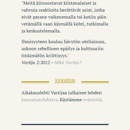
"Meitä kiinnostavat kiistanalaiset ja
vahvoja reaktioita herättävät asiat, jotka
eivät parane vaikenemalla tai kotiin päin
vetämällä vaan käymällä kohti, tutkimalla
ja keskustelemalla.
Ihmisyyteen kuuluu hävytön uteliaisuus,
uskoon rehellinen epäilys ja kulttuuriin
tinkimätön kriittisyys."
Vartija 2/2012 –
Mikä Vartija?
JULKAISIJA
Aikakauslehti Vartijaa julkaisee lehden
kannatusyhdistys
. Käytämme
evästeitä
.