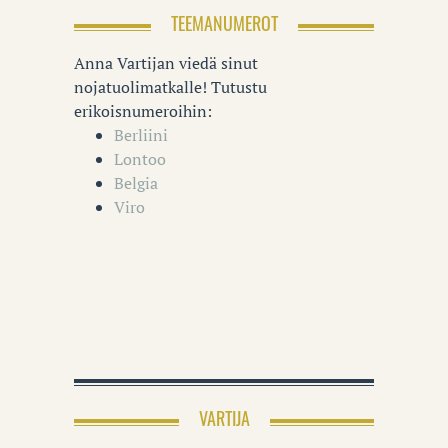
TEEMANUMEROT
Anna Vartijan viedä sinut
nojatuolimatkalle! Tutustu
erikoisnumeroihin:
Berliini
Lontoo
Belgia
Viro
VARTIJA