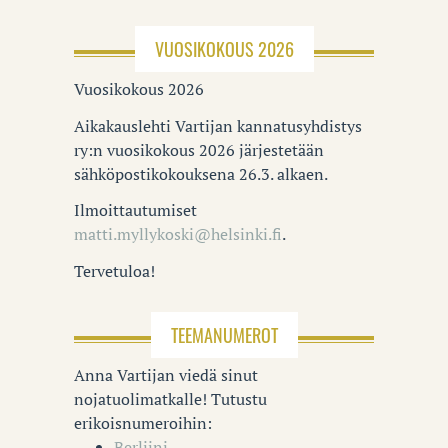
VUOSIKOKOUS 2026
Vuosikokous 2026
Aikakauslehti Vartijan kannatusyhdistys
ry:n vuosikokous 2026 järjestetään
sähköpostikokouksena 26.3. alkaen.
Ilmoittautumiset
matti.myllykoski@helsinki.fi
.
Tervetuloa!
TEEMANUMEROT
Anna Vartijan viedä sinut
nojatuolimatkalle! Tutustu
erikoisnumeroihin:
Berliini