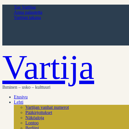
Tue Vartijaa
Anna palautetta
Vartijan takana
Vartija
Ihminen – usko – kulttuuri
Etusivu
Lehti
Vartijan vanhat numerot
Pääkirjoitukset
Näköaloja
Lontoo
Berliini