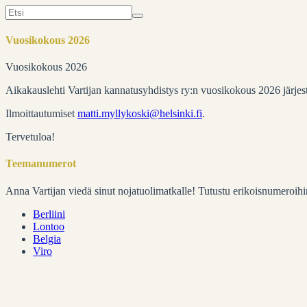
Search
for:
Vuosikokous 2026
Vuosikokous 2026
Aikakauslehti Vartijan kannatusyhdistys ry:n vuosikokous 2026 järje
Ilmoittautumiset
matti.myllykoski@helsinki.fi
.
Tervetuloa!
Teemanumerot
Anna Vartijan viedä sinut nojatuolimatkalle! Tutustu erikoisnumeroihi
Berliini
Lontoo
Belgia
Viro