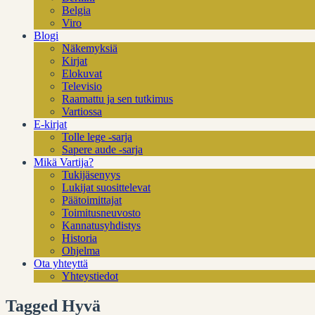
Belgia
Viro
Blogi
Näkemyksiä
Kirjat
Elokuvat
Televisio
Raamattu ja sen tutkimus
Vartiossa
E-kirjat
Tolle lege -sarja
Sapere aude -sarja
Mikä Vartija?
Tukijäsenyys
Lukijat suosittelevat
Päätoimittajat
Toimitusneuvosto
Kannatusyhdistys
Historia
Ohjelma
Ota yhteyttä
Yhteystiedot
Tagged Hyvä