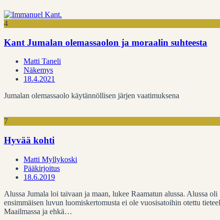
4
Kant Jumalan olemassaolon ja moraalin suhteesta
Matti Taneli
Näkemys
18.4.2021
Jumalan olemassaolo käytännöllisen järjen vaatimuksena
7
Hyvää kohti
Matti Myllykoski
Pääkirjoitus
18.6.2019
Alussa Jumala loi taivaan ja maan, lukee Raamatun alussa. Alussa oli
ensimmäisen luvun luomiskertomusta ei ole vuosisatoihin otettu tietee
Maailmassa ja ehkä…