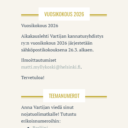
VUOSIKOKOUS 2026
Vuosikokous 2026
Aikakauslehti Vartijan kannatusyhdistys
ry:n vuosikokous 2026 järjestetään
sähköpostikokouksena 26.3. alkaen.
Ilmoittautumiset
matti.myllykoski@helsinki.fi
.
Tervetuloa!
TEEMANUMEROT
Anna Vartijan viedä sinut
nojatuolimatkalle! Tutustu
erikoisnumeroihin:
Berliini