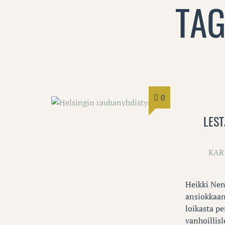
TAG
0
LES
KAR
Heikki Nen
ansiokkaan
loikasta p
vanhoillisl