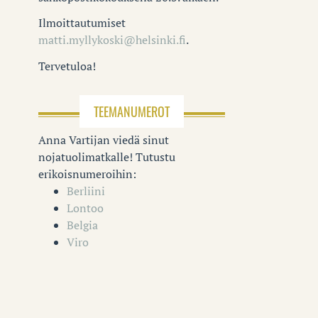
Ilmoittautumiset
matti.myllykoski@helsinki.fi
.
Tervetuloa!
TEEMANUMEROT
Anna Vartijan viedä sinut
nojatuolimatkalle! Tutustu
erikoisnumeroihin:
Berliini
Lontoo
Belgia
Viro