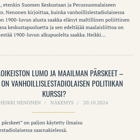
n, etenkin Suomen Keskustaan ja Perussuomalaiseen
n. Nenonen kirjoittaa, kuinka vanhoillislestadiolaisessa
on 1900-luvun alusta saakka elänyt maltillinen poliittinen
ssa keskustapuoluetta ja sen edeltäjää maalaisliittoa on
nestää 1900-luvun alkupuolelta saakka. Heikki…
AOIKEISTON LUMO JA MAAILMAN PÄRSKEET –
 ON VANHOILLISLESTADIOLAISEN POLITIIKAN
KURSSI?
HEIKKI NENONEN
NÄKEMYS
20.10.2024
pärskeet” on paljon käytetty ilmaisu
estadiolaisessa saarnakielessä.