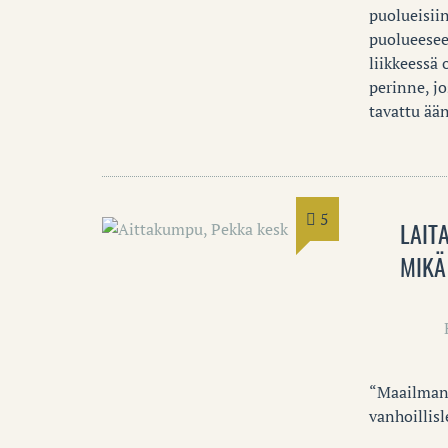
puolueisii
puolueesee
liikkeessä 
perinne, jo
tavattu ää
5
LAIT
MIKÄ
“Maailman 
vanhoillisl