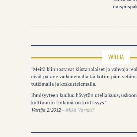
naispiispak
VARTIJA
"Meitä kiinnostavat kiistanalaiset ja vahvoja reak
eivät parane vaikenemalla tai kotiin päin vetämä
tutkimalla ja keskustelemalla.
Ihmisyyteen kuuluu hävytön uteliaisuus, uskoon 
kulttuuriin tinkimätön kriittisyys."
Vartija 2/2012 –
Mikä Vartija?