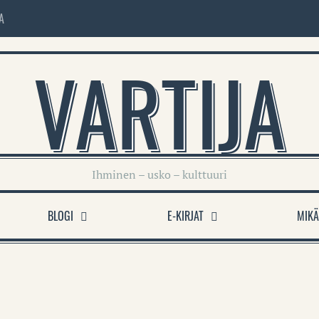
A
VARTIJA
Ihminen – usko – kulttuuri
BLOGI
E-KIRJAT
MIKÄ