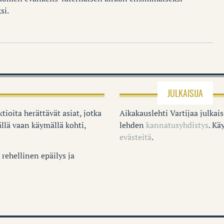
si.
JULKAISIJA
tioita herättävät asiat, jotka
Aikakauslehti Vartijaa julkai
llä vaan käymällä kohti,
lehden
kannatusyhdistys
. K
evästeitä
.
rehellinen epäilys ja