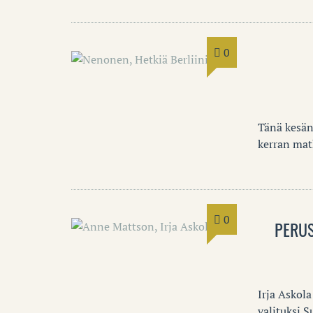
0
Tänä kesän
kerran mat
0
PERUS
Irja Askol
valituksi 