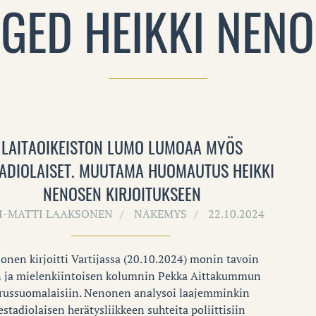
GED HEIKKI NEN
LAITAOIKEISTON LUMO LUMOAA MYÖS
TADIOLAISET. MUUTAMA HUOMAUTUS HEIKKI
NENOSEN KIRJOITUKSEEN
I-MATTI LAAKSONEN
NÄKEMYS
22.10.2024
onen kirjoitti Vartijassa (20.10.2024) monin tavoin
 ja mielenkiintoisen kolumnin Pekka Aittakummun
erussuomalaisiin. Nenonen analysoi laajemminkin
estadiolaisen herätysliikkeen suhteita poliittisiin