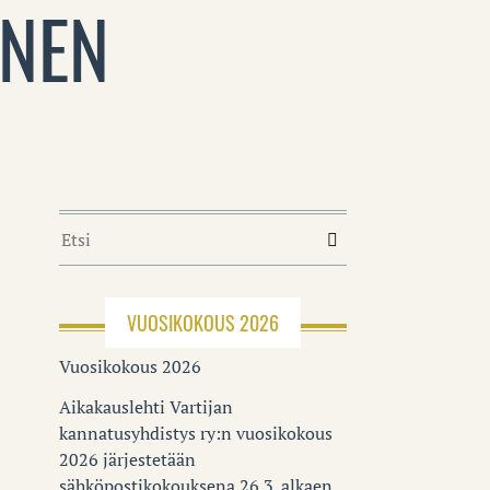
ONEN
VUOSIKOKOUS 2026
Vuosikokous 2026
Aikakauslehti Vartijan
kannatusyhdistys ry:n vuosikokous
2026 järjestetään
sähköpostikokouksena 26.3. alkaen.