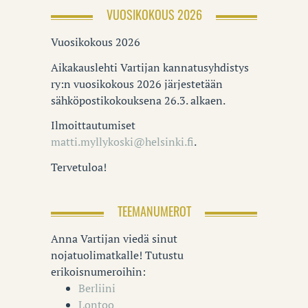
VUOSIKOKOUS 2026
Vuosikokous 2026
Aikakauslehti Vartijan kannatusyhdistys
ry:n vuosikokous 2026 järjestetään
sähköpostikokouksena 26.3. alkaen.
Ilmoittautumiset
matti.myllykoski@helsinki.fi
.
Tervetuloa!
TEEMANUMEROT
Anna Vartijan viedä sinut
nojatuolimatkalle! Tutustu
erikoisnumeroihin:
Berliini
Lontoo