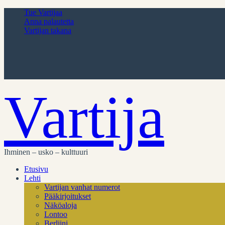
Tue Vartijaa
Anna palautetta
Vartijan takana
Vartija
Ihminen – usko – kulttuuri
Etusivu
Lehti
Vartijan vanhat numerot
Pääkirjoitukset
Näköaloja
Lontoo
Berliini