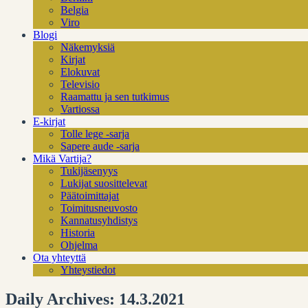
Belgia
Viro
Blogi
Näkemyksiä
Kirjat
Elokuvat
Televisio
Raamattu ja sen tutkimus
Vartiossa
E-kirjat
Tolle lege -sarja
Sapere aude -sarja
Mikä Vartija?
Tukijäsenyys
Lukijat suosittelevat
Päätoimittajat
Toimitusneuvosto
Kannatusyhdistys
Historia
Ohjelma
Ota yhteyttä
Yhteystiedot
Daily Archives: 14.3.2021