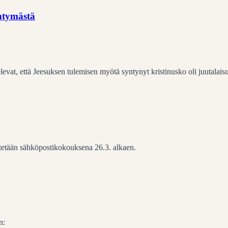
ntymästä
levat, että Jeesuksen tulemisen myötä syntynyt kristinusko oli juutalai
stetään sähköpostikokouksena 26.3. alkaen.
n: