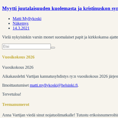
Myytti juutalaisuuden kuolemasta ja kristinuskon sy
Matti Myllykoski
Näkemys
14.3.2021
Vielä nykyisinkin varsin monet suomalaiset papit ja kirkkokansa ajatte
Search
for:
Vuosikokous 2026
Vuosikokous 2026
Aikakauslehti Vartijan kannatusyhdistys ry:n vuosikokous 2026 järje
Ilmoittautumiset
matti.myllykoski@helsinki.fi
.
Tervetuloa!
Teemanumerot
Anna Vartijan viedä sinut nojatuolimatkalle! Tutustu erikoisnumeroihi