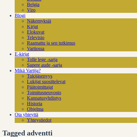
Belgia
Viro
Blogi
Näkemyksiä
Kirjat
Elokuvat
Televisio
Raamattu ja sen tutkimus
Vartiossa
E-kirjat
Tolle lege -sarja
Sapere aude -sarja
Mikä Vartija?
Tukijäsenyys
Lukijat suosittelevat
Päätoimittajat
Toimitusneuvosto
Kannatusyhdistys
Historia
Ohjelma
Ota yhteyttä
Yhteystiedot
Tagged adventti