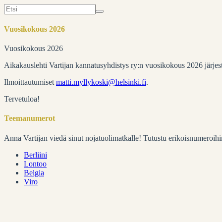
Search
for:
Vuosikokous 2026
Vuosikokous 2026
Aikakauslehti Vartijan kannatusyhdistys ry:n vuosikokous 2026 järje
Ilmoittautumiset
matti.myllykoski@helsinki.fi
.
Tervetuloa!
Teemanumerot
Anna Vartijan viedä sinut nojatuolimatkalle! Tutustu erikoisnumeroihi
Berliini
Lontoo
Belgia
Viro