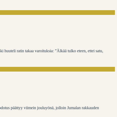
ki huuteli ratin takaa varoituksia: ”Älkää tulko eteen, ettei satu,
 odotus päättyy viimein jouluyönä, jolloin Jumalan rakkauden