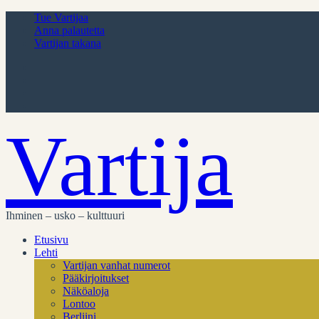
Tue Vartijaa
Anna palautetta
Vartijan takana
Vartija
Ihminen – usko – kulttuuri
Etusivu
Lehti
Vartijan vanhat numerot
Pääkirjoitukset
Näköaloja
Lontoo
Berliini