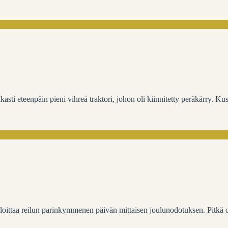
kasti eteenpäin pieni vihreä traktori, johon oli kiinnitetty peräkärry. Kus
 aloittaa reilun parinkymmenen päivän mittaisen joulunodotuksen. Pitkä