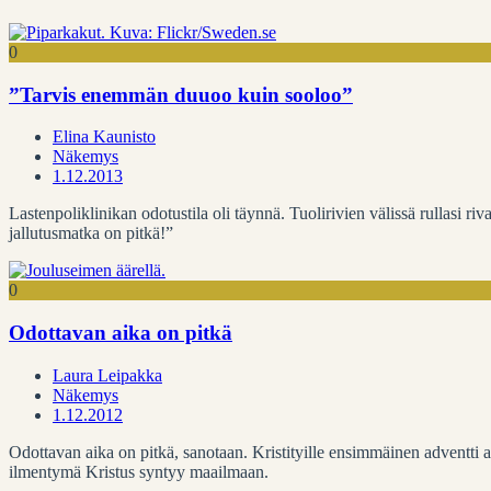
0
”Tarvis enemmän duuoo kuin sooloo”
Elina Kaunisto
Näkemys
1.12.2013
Lastenpoliklinikan odotustila oli täynnä. Tuolirivien välissä rullasi riva
jallutusmatka on pitkä!”
0
Odottavan aika on pitkä
Laura Leipakka
Näkemys
1.12.2012
Odottavan aika on pitkä, sanotaan. Kristityille ensimmäinen adventti
ilmentymä Kristus syntyy maailmaan.