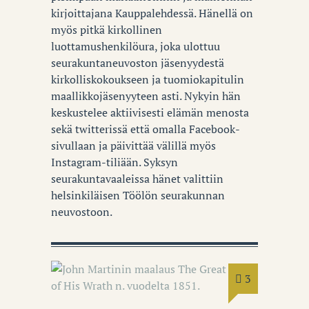
kirjoittajana Kauppalehdessä. Hänellä on
myös pitkä kirkollinen
luottamushenkilöura, joka ulottuu
seurakuntaneuvoston jäsenyydestä
kirkolliskokoukseen ja tuomiokapitulin
maallikkojäsenyyteen asti. Nykyin hän
keskustelee aktiivisesti elämän menosta
sekä twitterissä että omalla Facebook-
sivullaan ja päivittää välillä myös
Instagram-tiliään. Syksyn
seurakuntavaaleissa hänet valittiin
helsinkiläisen Töölön seurakunnan
neuvostoon.
3