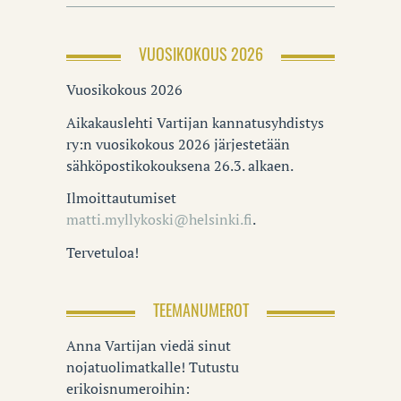
VUOSIKOKOUS 2026
Vuosikokous 2026
Aikakauslehti Vartijan kannatusyhdistys
ry:n vuosikokous 2026 järjestetään
sähköpostikokouksena 26.3. alkaen.
Ilmoittautumiset
matti.myllykoski@helsinki.fi
.
Tervetuloa!
TEEMANUMEROT
Anna Vartijan viedä sinut
nojatuolimatkalle! Tutustu
erikoisnumeroihin: