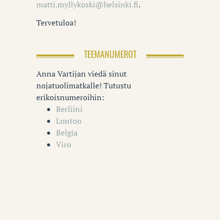
matti.myllykoski@helsinki.fi
.
Tervetuloa!
TEEMANUMEROT
Anna Vartijan viedä sinut
nojatuolimatkalle! Tutustu
erikoisnumeroihin:
Berliini
Lontoo
Belgia
Viro