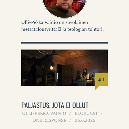
Olli-Pekka Vainio on savolainen
metsätalousyrittäjä ja teologian tohtori.
1
PALJASTUS, JOTA EI OLLUT
OLLI-PEKKA VAINIO
ELOKUVAT
ONE RESPONSE
26.6.2026