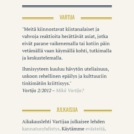
VARTIJA
"Meitä kiinnostavat kiistanalaiset ja
vahvoja reaktioita herättävät asiat, jotka
eivät parane vaikenemalla tai kotiin päin
vetämällä vaan käymällä kohti, tutkimalla
ja keskustelemalla.
Ihmisyyteen kuuluu hävytön uteliaisuus,
uskoon rehellinen epäilys ja kulttuuriin
tinkimätön kriittisyys."
Vartija 2/2012 –
Mikä Vartija?
JULKAISIJA
Aikakauslehti Vartijaa julkaisee lehden
kannatusyhdistys
. Käytämme
evästeitä
.