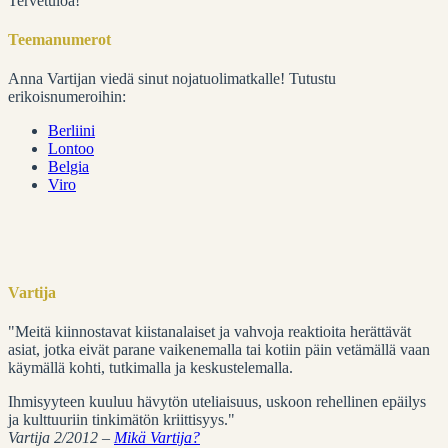
Tervetuloa!
Teemanumerot
Anna Vartijan viedä sinut nojatuolimatkalle! Tutustu
erikoisnumeroihin:
Berliini
Lontoo
Belgia
Viro
Vartija
"Meitä kiinnostavat kiistanalaiset ja vahvoja reaktioita herättävät
asiat, jotka eivät parane vaikenemalla tai kotiin päin vetämällä vaan
käymällä kohti, tutkimalla ja keskustelemalla.
Ihmisyyteen kuuluu hävytön uteliaisuus, uskoon rehellinen epäilys
ja kulttuuriin tinkimätön kriittisyys."
Vartija 2/2012 –
Mikä Vartija?