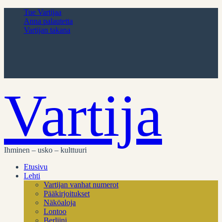
Tue Vartijaa
Anna palautetta
Vartijan takana
Vartija
Ihminen – usko – kulttuuri
Etusivu
Lehti
Vartijan vanhat numerot
Pääkirjoitukset
Näköaloja
Lontoo
Berliini