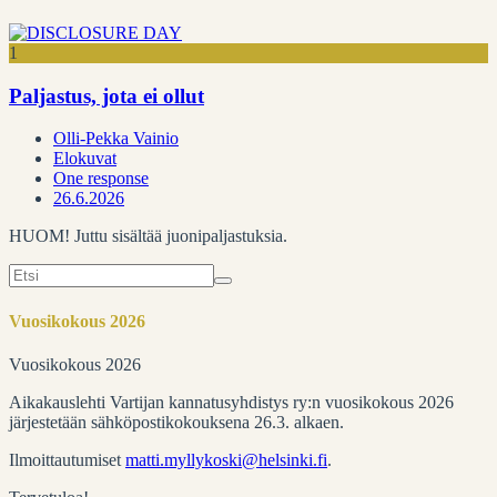
1
Paljastus, jota ei ollut
Olli-Pekka Vainio
Elokuvat
One response
26.6.2026
HUOM! Juttu sisältää juonipaljastuksia.
Search
for:
Vuosikokous 2026
Vuosikokous 2026
Aikakauslehti Vartijan kannatusyhdistys ry:n vuosikokous 2026
järjestetään sähköpostikokouksena 26.3. alkaen.
Ilmoittautumiset
matti.myllykoski@helsinki.fi
.