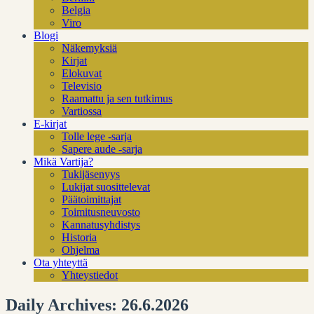
Belgia
Viro
Blogi
Näkemyksiä
Kirjat
Elokuvat
Televisio
Raamattu ja sen tutkimus
Vartiossa
E-kirjat
Tolle lege -sarja
Sapere aude -sarja
Mikä Vartija?
Tukijäsenyys
Lukijat suosittelevat
Päätoimittajat
Toimitusneuvosto
Kannatusyhdistys
Historia
Ohjelma
Ota yhteyttä
Yhteystiedot
Daily Archives: 26.6.2026