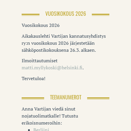
VUOSIKOKOUS 2026
Vuosikokous 2026
Aikakauslehti Vartijan kannatusyhdistys
ry:n vuosikokous 2026 järjestetään
sähköpostikokouksena 26.3. alkaen.
Ilmoittautumiset
matti.myllykoski@helsinki.fi
.
Tervetuloa!
TEEMANUMEROT
Anna Vartijan viedä sinut
nojatuolimatkalle! Tutustu
erikoisnumeroihin:
Berliini