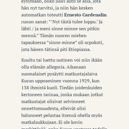
kysymään, oliko juuri auto se asia, jota
hän nyt tarvitsi, ja niin hän kesken
automatkan toteutti
Ernesto Cardenalin
runon sanat: ”’Nyt tästä tulee loppu.’ Ja
lähti / ja meni sinne minne sen pitkin
mennä.” Tämän nuoren miehen
tapauksessa ”sinne minne” oli orpokoti,
jota hänen tätinsä piti Etiopiassa.
Kuultu tai luettu uutinen voi niin ikään
olla elämän allegoria. Aikanaan
suomalaiset pysäytti matkustajalaiva
Kurun uppoaminen vuonna 1929, kun
138 ihmistä kuoli. Tiedän joidenkuiden
kertoneen tarinaa, jonka mukaan jotkut
matkustajat olisivat selvinneet
onnettomuudesta, elleivät olisi
halunneet pelastaa itsensä ohella myös
matkalaukkujaan. Ei ole kovin
merkittävää, onko Kurun upotessa todella