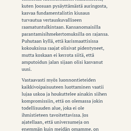
kuten Joosuan pysäyttämästä auringosta,
kasvaa fundamentalistin kiusaus
turvautua vertauskuvalliseen
raamatuntulkintaan. Kansanomaisilla
parantamisihmekertomuksilla on rajansa.
Puhutaan kyllä, että karismaattisissa
kokouksissa raajat olisivat pidentyneet,
mutta koskaan ei kerrota siitä, että
amputoidun jalan sijaan olisi kasvanut
uusi.
Vastaavasti myös luonnontieteiden
kaikkivoipaisuuteen luottaminen vaatii
lujaa uskoa ja houkuttelee ainakin siihen
kompromissiin, että on olemassa jokin
todellisuuden alue, joka ei ole
ihmistieteen tavoitettavissa. Jos
ajatellaan, että universumeja on
enemmän kuin meidän omamme, on