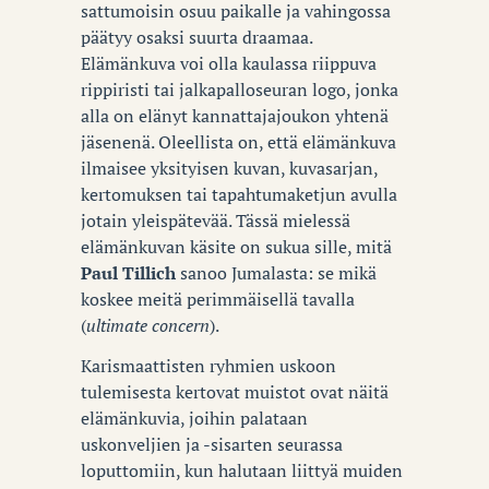
sattumoisin osuu paikalle ja vahingossa
päätyy osaksi suurta draamaa.
Elämänkuva voi olla kaulassa riippuva
rippiristi tai jalkapalloseuran logo, jonka
alla on elänyt kannattajajoukon yhtenä
jäsenenä. Oleellista on, että elämänkuva
ilmaisee yksityisen kuvan, kuvasarjan,
kertomuksen tai tapahtumaketjun avulla
jotain yleispätevää. Tässä mielessä
elämänkuvan käsite on sukua sille, mitä
Paul Tillich
sanoo Jumalasta: se mikä
koskee meitä perimmäisellä tavalla
(
ultimate concern
).
Karismaattisten ryhmien uskoon
tulemisesta kertovat muistot ovat näitä
elämänkuvia, joihin palataan
uskonveljien ja -sisarten seurassa
loputtomiin, kun halutaan liittyä muiden