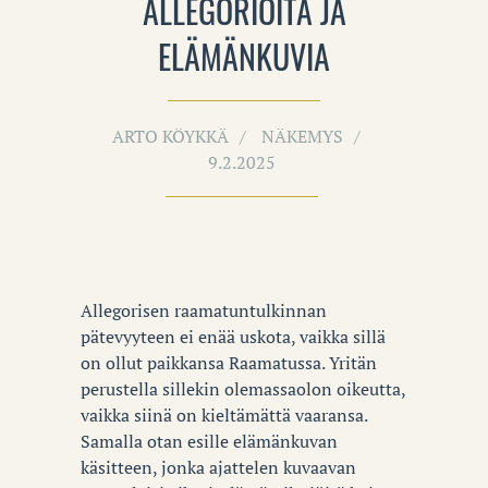
ALLEGORIOITA JA
ELÄMÄNKUVIA
ARTO KÖYKKÄ
NÄKEMYS
9.2.2025
Allegorisen raamatuntulkinnan
pätevyyteen ei enää uskota, vaikka sillä
on ollut paikkansa Raamatussa.
Yritän
perustella sillekin olemassaolon oikeutta,
vaikka siinä on kieltämättä vaaransa.
Samalla otan esille elämänkuvan
käsitteen, jonka ajattelen kuvaavan