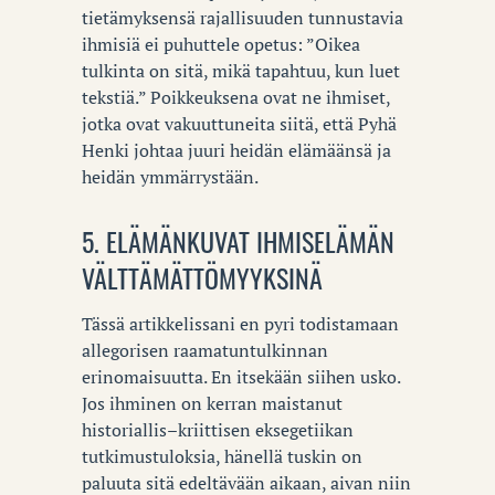
tietämyksensä rajallisuuden tunnustavia
ihmisiä ei puhuttele opetus: ”Oikea
tulkinta on sitä, mikä tapahtuu, kun luet
tekstiä.” Poikkeuksena ovat ne ihmiset,
jotka ovat vakuuttuneita siitä, että Pyhä
Henki johtaa juuri heidän elämäänsä ja
heidän ymmärrystään.
5. ELÄMÄNKUVAT IHMISELÄMÄN
VÄLTTÄMÄTTÖMYYKSINÄ
Tässä artikkelissani en pyri todistamaan
allegorisen raamatuntulkinnan
erinomaisuutta. En itsekään siihen usko.
Jos ihminen on kerran maistanut
historiallis–kriittisen eksegetiikan
tutkimustuloksia, hänellä tuskin on
paluuta sitä edeltävään aikaan, aivan niin