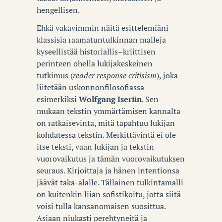
hengellisen.
Ehkä vakavimmin näitä esittelemiäni
klassisia raamatuntulkinnan malleja
kyseellistää historiallis–kriittisen
perinteen ohella lukijakeskeinen
tutkimus (
reader response critisism
), joka
liitetään uskonnonfilosofiassa
esimerkiksi
Wolfgang Iseriin
. Sen
mukaan tekstin ymmärtämisen kannalta
on ratkaisevinta, mitä tapahtuu lukijan
kohdatessa tekstin. Merkittävintä ei ole
itse teksti, vaan lukijan ja tekstin
vuorovaikutus ja tämän vuorovaikutuksen
seuraus. Kirjoittaja ja hänen intentionsa
jäävät taka-alalle. Tällainen tulkintamalli
on kuitenkin liian sofistikoitu, jotta siitä
voisi tulla kansanomaisen suosittua.
Asiaan niukasti perehtyneitä ja