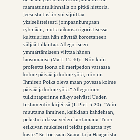
raamatuntulkinnalla on pitkä historia.
Jeesusta tuskin voi sijoittaa
yksiselitteisesti jompaankumpaan
ryhmään, mutta aikansa rigoristisessa
kulttuurissa hän näyttää korostaneen
väljää tulkintaa. Allegoriseen
ymmärtämiseen viittaa hänen
lausumansa (Matt. 12:40): ”Niin kuin
profeetta Joona oli meripedon vatsassa
kolme päivää ja kolme yötä, niin on
Ihmisen Poika oleva maan povessa kolme
päivää ja kolme yötä.” Allegorinen
tulkintaperinne näkyy selvästi Uuden
testamentin kirjeissä (1. Piet. 3:20): ”Vain
muutama ihminen, kaikkiaan kahdeksan,
pelastui arkissa veden kantamana. Tuon
esikuvan mukaisesti teidät pelastaa nyt
kaste.” Kertoessaan Saarasta ja Haagarista