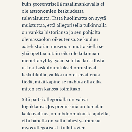
kuin geosentrisellä maailmankuvalla ei
ole astronomien keskuudessa
tulevaisuutta. Tästä huolimatta on syytä
muistuttaa, että allegorisella tulkinnalla
on vankka historiansa ja sen pohjalta
olemassaolon oikeutensa. Se kuuluu
aatehistorian museoon, mutta siellä se
yhä opettaa jotain eikä ole kokonaan
menettänyt kykyään selittää kristillistä
uskoa. Laskutoimitukset onnistuvat
laskutikulla, vaikka nuoret eivät enää
tiedä, mikä kapine se mahtaa olla eikä
miten sen kanssa toimitaan.
Sitä paitsi allegorialla on vahva
logiikkansa. Jos premissinä on Jumalan
kaikkivaltius, on johdonmukaista ajatella,
että hänellä on valta lähestyä ihmisiä
myös allegorisesti tulkittavien