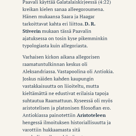
Paavali käyttää Galatalaiskirjeessä (4:22)
kreikan kielen sanaa alleegoroumena.
Hänen mukaansa Saara ja Haagar
tarkoittavat kahta eri liittoa.
D. R.
Stiverin
mukaan tässä Paavalin
ajatuksessa on tosin kyse pikemminkin
typologiasta kuin allegoriasta.
Varhaisen kirkon aikana allegorisen
raamatuntulkinnan keskus oli
Aleksandriassa. Vastapoolina oli Antiokia.
Joskus näiden kahden kaupungin
vastakkaisuutta on liioiteltu, mutta
kieltämättä ne edustivat erilaisia tapoja
suhtautua Raamattuun. Kyseessä oli myös
aristotelisen ja platonisen filosofian ero.
Antiokiassa painotettiin
Aristoteleen
hengessä ilmoituksen historiallisuutta ja
varottiin hukkaamasta sitä