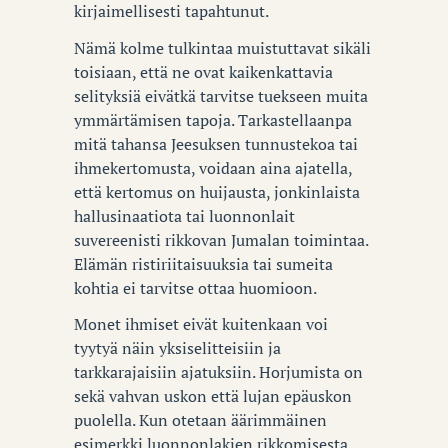
kirjaimellisesti tapahtunut.
Nämä kolme tulkintaa muistuttavat sikäli
toisiaan, että ne ovat kaikenkattavia
selityksiä eivätkä tarvitse tuekseen muita
ymmärtämisen tapoja. Tarkastellaanpa
mitä tahansa Jeesuksen tunnustekoa tai
ihmekertomusta, voidaan aina ajatella,
että kertomus on huijausta, jonkinlaista
hallusinaatiota tai luonnonlait
suvereenisti rikkovan Jumalan toimintaa.
Elämän ristiriitaisuuksia tai sumeita
kohtia ei tarvitse ottaa huomioon.
Monet ihmiset eivät kuitenkaan voi
tyytyä näin yksiselitteisiin ja
tarkkarajaisiin ajatuksiin. Horjumista on
sekä vahvan uskon että lujan epäuskon
puolella. Kun otetaan äärimmäinen
esimerkki luonnonlakien rikkomisesta,