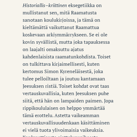
Historiallis
–
kriittinen
eksegetiikka on
mullistanut sen, mitä Raamatusta
sanotaan koulukirjoissa, ja tämä on
kieltämättä vaikuttanut Raamattua
koskevaan arkiymmärrykseen. Se ei ole
kovin syvällistä, mutta joka tapauksessa
on laajalti omaksuttu ajatus
kahdenlaisista raamatunkohdista. Toiset
on tulkittava kirjaimellisesti, kuten
kertomus Simon Kyreneläisestä, joka
tulee pelloiltaan ja joutuu kantamaan
Jeesuksen ristiä. Toiset kohdat ovat taas
vertauskuvallisia, kuten Jeesuksen puhe
siitä, että hän on lampaiden paimen. Jopa
rippikoululaisen on helppo ymmärtää
tämä erottelu. Astetta vaikeamman
vertauskuvallisuudenkaan käsittäminen
ei vielä tuota ylivoimaisia vaikeuksia.