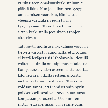
varsinaiseen omaisuuskeskusteluun ei
päästä ikinä. Kun joku ihminen kysyy
omistamisen vaaroista, hän haluaa
yleensä vastauksen juuri tähän
kysymykseen. Toisella kertaa voidaan
sitten keskustella Jeesuksen sanojen
aitoudesta.
Tätä käytännöllistä näkökulmaa voidaan
tietysti vastustaa sanomalla, että totuus
ei kestä leväperäisiä lähtöarvoja. Pienillä
epätarkkuuksilla on taipumus eskaloitua.
Kompassissa yhden asteen heitto tuottaa
kilometrin matkalla seitsemäntoista
metrin virhesuunnistuksen. Toisaalta
voidaan sanoa, että ihmiset vain hyvin
poikkeuksellisesti valitsevat suuntansa
kompassin perusteella. Useimmiten
riittää, että mennään vain sinne päin,