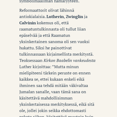
symbolimaailman hämäryyteen.
Reformaattorit olivat lähinnä
antiokialaisia.
Lutherin
,
Zwinglin
ja
Calvinin
kokemus oli, että
raamatuntulkinnasta oli tullut liian
epäselvää ja että Raamatun
yksinkertainen sanoma oli sen vuoksi
hukattu. Siksi he painottivat
tulkinnassaan kirjaimellista merkitystä.
Teoksessaan
Kirkon Baabelin vankeudesta
Luther kirjoittaa: ”Mutta minun
mielipiteeni tärkein peruste on ennen
kaikkea se, ettei kukaan enkeli eikä
ihminen saa tehdä mitään väkivaltaa
Jumalan sanalle, vaan tämä sana on
käsitettävä mahdollisimman
yksinkertaisessa merkityksessä, eikä sitä
ole, jollei jokin seikka ehdottomasti
pakota siihen, käsitettävä muutoin kuin