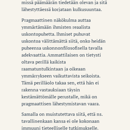
missä päämäärän tiedetään olevan ja sitä
lähestyttäessä korjataan kulkusuuntaa.
Pragmaattinen näkökulma auttaa
ymmärtämään ihmisten reaalista
uskontopuhetta. Ihmiset puhuvat
uskontoa välittämättä siitä, onko heidän
puheensa uskonnonfilosofisella tavalla
adekvaattia. Ammattilaisen on tietysti
oltava perillä kaikista
raamatuntulkintaan ja oikeaan
ymmärrykseen vaikuttavista seikoista.
Tämä perilläolo takaa sen, että hän ei
rakenna vastauksiaan täysin
kestämättömälle perustalle, mikä on
pragmaattisen lähestymistavan vaara.
Samalla on muistutettava siitä, että ns.
tavallinenkaan kansa ei ole kokonaan
immuuni tieteelliselle tutkimukselle.