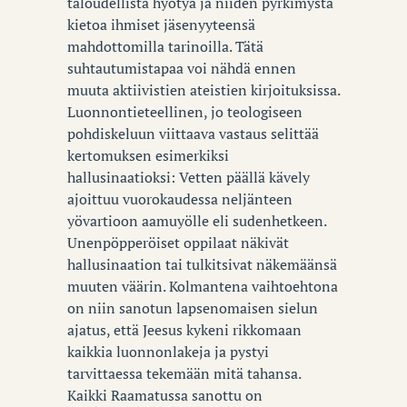
taloudellista hyötyä ja niiden pyrkimystä
kietoa ihmiset jäsenyyteensä
mahdottomilla tarinoilla. Tätä
suhtautumistapaa voi nähdä ennen
muuta aktiivistien ateistien kirjoituksissa.
Luonnontieteellinen, jo teologiseen
pohdiskeluun viittaava vastaus selittää
kertomuksen esimerkiksi
hallusinaatioksi: Vetten päällä kävely
ajoittuu vuorokaudessa neljänteen
yövartioon aamuyölle eli sudenhetkeen.
Unenpöpperöiset oppilaat näkivät
hallusinaation tai tulkitsivat näkemäänsä
muuten väärin. Kolmantena vaihtoehtona
on niin sanotun lapsenomaisen sielun
ajatus, että Jeesus kykeni rikkomaan
kaikkia luonnonlakeja ja pystyi
tarvittaessa tekemään mitä tahansa.
Kaikki Raamatussa sanottu on