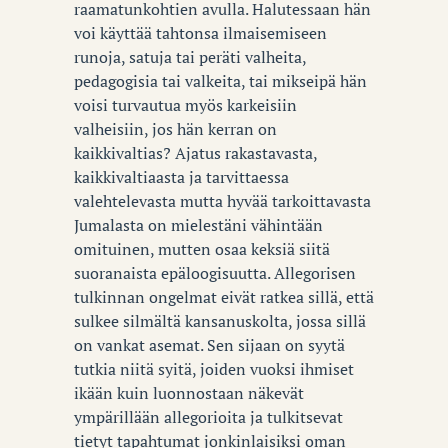
raamatunkohtien avulla. Halutessaan hän
voi käyttää tahtonsa ilmaisemiseen
runoja, satuja tai peräti valheita,
pedagogisia tai valkeita, tai mikseipä hän
voisi turvautua myös karkeisiin
valheisiin, jos hän kerran on
kaikkivaltias? Ajatus rakastavasta,
kaikkivaltiaasta ja tarvittaessa
valehtelevasta mutta hyvää tarkoittavasta
Jumalasta on mielestäni vähintään
omituinen, mutten osaa keksiä siitä
suoranaista epäloogisuutta. Allegorisen
tulkinnan ongelmat eivät ratkea sillä, että
sulkee silmältä kansanuskolta, jossa sillä
on vankat asemat. Sen sijaan on syytä
tutkia niitä syitä, joiden vuoksi ihmiset
ikään kuin luonnostaan näkevät
ympärillään allegorioita ja tulkitsevat
tietyt tapahtumat jonkinlaisiksi oman