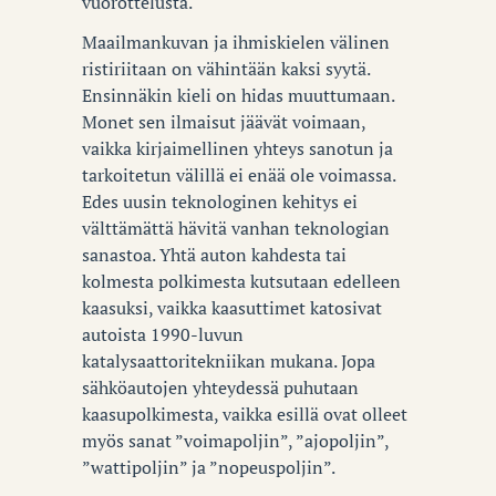
vuorottelusta.
Maailmankuvan ja ihmiskielen välinen
ristiriitaan on vähintään kaksi syytä.
Ensinnäkin kieli on hidas muuttumaan.
Monet sen ilmaisut jäävät voimaan,
vaikka kirjaimellinen yhteys sanotun ja
tarkoitetun välillä ei enää ole voimassa.
Edes uusin teknologinen kehitys ei
välttämättä hävitä vanhan teknologian
sanastoa. Yhtä auton kahdesta tai
kolmesta polkimesta kutsutaan edelleen
kaasuksi, vaikka kaasuttimet katosivat
autoista 1990-luvun
katalysaattoritekniikan mukana. Jopa
sähköautojen yhteydessä puhutaan
kaasupolkimesta, vaikka esillä ovat olleet
myös sanat ”voimapoljin”, ”ajopoljin”,
”wattipoljin” ja ”nopeuspoljin”.