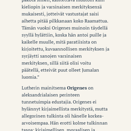
kieliopin ja varsinaisen merkityksensä
mukaisesti, jotteivät vastustajat saisi
aihetta pitää pilkkanaan koko Raamattua.
Tämän vuoksi Origenes muinoin täydellä
syyllä hylättiin, koska hän antoi puille ja
kaikelle muulle, mitä paratiisista on
kirjoitettu, kuvaannollisen merkityksen ja
syrjäytti sanojen varsinaisen
merkityksen, sillä siitä olisi voitu
päätellä, etteivät puut olleet Jumalan
luomia.”
Lutherin mainitsema
Origenes
on
aleksandrialaisen perinteen
tunnetuimpia edustajia. Origenes ei
hylännyt kirjaimellista merkitystä, mutta
allegorinen tulkinta oli hänelle korkea-
arvoisempaa. Hän erotti kolme tulkinnan
tasoa: kirjaimellisen, moraalisen ja