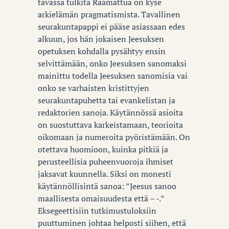
tavassa tulkita Raamattua on kyse
arkielämän pragmatismista. Tavallinen
seurakuntapappi ei pääse asiassaan edes
alkuun, jos hän jokaisen Jeesuksen
opetuksen kohdalla pysähtyy ensin
selvittämään, onko Jeesuksen sanomaksi
mainittu todella Jeesuksen sanomisia vai
onko se varhaisten kristittyjen
seurakuntapuhetta tai evankelistan ja
redaktorien sanoja. Käytännössä asioita
on suostuttava karkeistamaan, teorioita
oikomaan ja numeroita pyöristämään. On
otettava huomioon, kuinka pitkiä ja
perusteellisia puheenvuoroja ihmiset
jaksavat kuunnella. Siksi on monesti
käytännöllisintä sanoa: ”Jeesus sanoo
maallisesta omaisuudesta että – -.”
Eksegeettisiin tutkimustuloksiin
puuttuminen johtaa helposti siihen, että