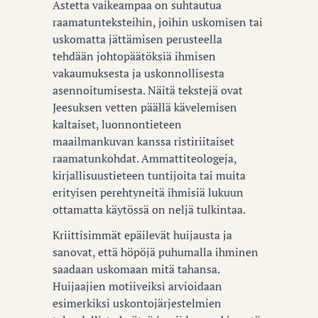
Astetta vaikeampaa on suhtautua
raamatunteksteihin, joihin uskomisen tai
uskomatta jättämisen perusteella
tehdään johtopäätöksiä ihmisen
vakaumuksesta ja uskonnollisesta
asennoitumisesta. Näitä tekstejä ovat
Jeesuksen vetten päällä kävelemisen
kaltaiset, luonnontieteen
maailmankuvan kanssa ristiriitaiset
raamatunkohdat. Ammattiteologeja,
kirjallisuustieteen tuntijoita tai muita
erityisen perehtyneitä ihmisiä lukuun
ottamatta käytössä on neljä tulkintaa.
Kriittisimmät epäilevät huijausta ja
sanovat, että höpöjä puhumalla ihminen
saadaan uskomaan mitä tahansa.
Huijaajien motiiveiksi arvioidaan
esimerkiksi uskontojärjestelmien