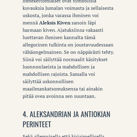
ihmekertomukset ovat symbolisia
kuvauksia Jumalan voimasta ja sellaisesta
uskosta, jonka varassa ihminen voi
mennä
Aleksis Kiven
sanoin läpi
harmaan kiven. Ajatuksiinsa vakaasti
luottavan ihmisen kannalta tämä
allegorinen tulkinta on joustavuudessaan
vähäongelmainen. Se on näppärästi tehty.
Siinä voi säilyttää normaalit käsitykset
luonnonlaeista ja mahdollisen ja
mahdollisen rajoista. Samalla voi
säilyttää uskonnollisen
maailmankatsomuksensa tai ainakin
pitää ovea avoinna sen suuntaan.
4. ALEKSANDRIAN JA ANTIOKIAN
PERINTEET
Sekä allegorisella että kirjaimellisella