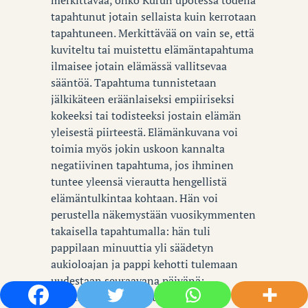
tapahtunut jotain sellaista kuin kerrotaan
tapahtuneen. Merkittävää on vain se, että
kuviteltu tai muistettu elämäntapahtuma
ilmaisee jotain elämässä vallitsevaa
sääntöä. Tapahtuma tunnistetaan
jälkikäteen eräänlaiseksi empiiriseksi
kokeeksi tai todisteeksi jostain elämän
yleisestä piirteestä. Elämänkuvana voi
toimia myös jokin uskoon kannalta
negatiivinen tapahtuma, jos ihminen
tuntee yleensä vierautta hengellistä
elämäntulkintaa kohtaan. Hän voi
perustella näkemystään vuosikymmenten
takaisella tapahtumalla: hän tuli
pappilaan minuuttia yli säädetyn
aukioloajan ja pappi kehotti tulemaan
uudestaan seuraavana päivänä;
semmoisia papit ovat, sellainen on