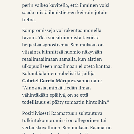
perin vaikea kuvitella, että ihminen voisi
saada niistä ihmistieteen keinoin jotain
tietoa.
Kompromisseja voi rakentaa monella
tavoin. Yksi suosituimmista tavoista
heijastaa agnostismia. Sen mukaan on
viisainta kiinnittää huomio näkyvään
reaalimaailmaan samalla, kun aistien
ulkopuoliseen maailmaan ei oteta kantaa.
Kolumbialainen nobelistikirjailija
Gabriel Garcia Márquez
sanoo näin:
”Ainoa asia, minkä tiedän ilman
vähintäkään epäilyä, on se että
todellisuus ei pääty tomaatin hintoihin.”
Positiivisesti Raamattuun suhtautuva
tulkintakompromissi on allegorinen tai
vertauskuvallinen. Sen mukaan Raamatun