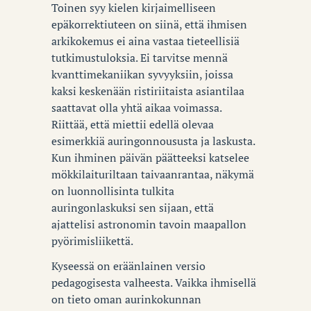
Toinen syy kielen kirjaimelliseen
epäkorrektiuteen on siinä, että ihmisen
arkikokemus ei aina vastaa tieteellisiä
tutkimustuloksia. Ei tarvitse mennä
kvanttimekaniikan syvyyksiin, joissa
kaksi keskenään ristiriitaista asiantilaa
saattavat olla yhtä aikaa voimassa.
Riittää, että miettii edellä olevaa
esimerkkiä auringonnoususta ja laskusta.
Kun ihminen päivän päätteeksi katselee
mökkilaituriltaan taivaanrantaa, näkymä
on luonnollisinta tulkita
auringonlaskuksi sen sijaan, että
ajattelisi astronomin tavoin maapallon
pyörimisliikettä.
Kyseessä on eräänlainen versio
pedagogisesta valheesta. Vaikka ihmisellä
on tieto oman aurinkokunnan