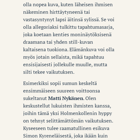
olla nopea kuva, kuten läheisen ihmisen
näkeminen hirttäytyneenä tai
vastasyntynyt lapsi äitinsä sylissä. Se voi
olla allegoriaksi tulkittu tapahtumasarja,
joka koetaan kenties moninäytöksisenä
draamana tai yhden still-kuvan
kaltaisena tuokiona. Elämänkuva voi olla
myös jotain sellaista, mikä tapahtuu
ensisijaisesti jollekulle muulle, mutta
silti tekee vaikutuksen.
Esimerkiksi sopii sumun keskeltä
ensimmäiseen suureen voittoonsa
sukeltanut
Matti Nykänen
. Olen
keskustellut lukuisten ihmisten kanssa,
joihin tämä yksi Holmenkollenin hyppy
on tehnyt selittämättömän vaikutuksen.
Kyseeseen tulee raamatullinen esikuva
Simon Kyreneläisestä, joka ikään kuin