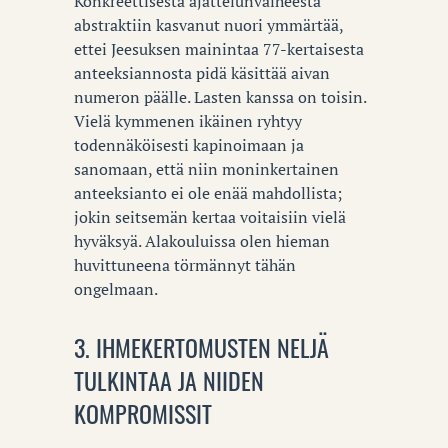
Konkreettisesta ajattelunvaiheesta
abstraktiin kasvanut nuori ymmärtää,
ettei Jeesuksen mainintaa 77-kertaisesta
anteeksiannosta pidä käsittää aivan
numeron päälle. Lasten kanssa on toisin.
Vielä kymmenen ikäinen ryhtyy
todennäköisesti kapinoimaan ja
sanomaan, että niin moninkertainen
anteeksianto ei ole enää mahdollista;
jokin seitsemän kertaa voitaisiin vielä
hyväksyä. Alakouluissa olen hieman
huvittuneena törmännyt tähän
ongelmaan.
3. IHMEKERTOMUSTEN NELJÄ
TULKINTAA JA NIIDEN
KOMPROMISSIT