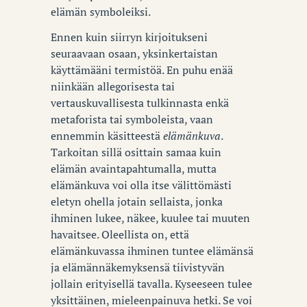
elämän symboleiksi.
Ennen kuin siirryn kirjoitukseni
seuraavaan osaan, yksinkertaistan
käyttämääni termistöä. En puhu enää
niinkään allegorisesta tai
vertauskuvallisesta tulkinnasta enkä
metaforista tai symboleista, vaan
ennemmin käsitteestä
elämänkuva
.
Tarkoitan sillä osittain samaa kuin
elämän avaintapahtumalla, mutta
elämänkuva voi olla itse välittömästi
eletyn ohella jotain sellaista, jonka
ihminen lukee, näkee, kuulee tai muuten
havaitsee. Oleellista on, että
elämänkuvassa ihminen tuntee elämänsä
ja elämännäkemyksensä tiivistyvän
jollain erityisellä tavalla. Kyseeseen tulee
yksittäinen, mieleenpainuva hetki. Se voi