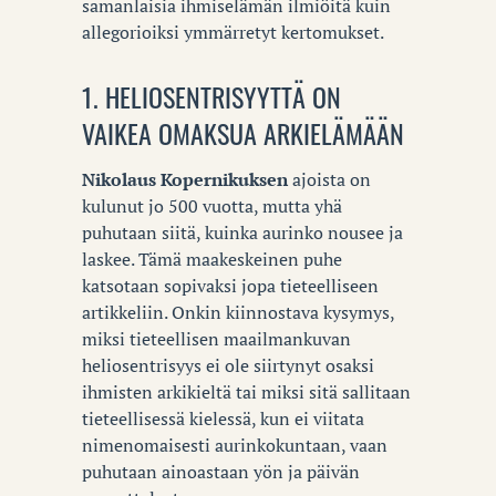
samanlaisia ihmiselämän ilmiöitä kuin
allegorioiksi ymmärretyt kertomukset.
1. HELIOSENTRISYYTTÄ ON
VAIKEA OMAKSUA ARKIELÄMÄÄN
Nikolaus Kopernikuksen
ajoista on
kulunut jo 500 vuotta, mutta yhä
puhutaan siitä, kuinka aurinko nousee ja
laskee. Tämä maakeskeinen puhe
katsotaan sopivaksi jopa tieteelliseen
artikkeliin. Onkin kiinnostava kysymys,
miksi tieteellisen maailmankuvan
heliosentrisyys ei ole siirtynyt osaksi
ihmisten arkikieltä tai miksi sitä sallitaan
tieteellisessä kielessä, kun ei viitata
nimenomaisesti aurinkokuntaan, vaan
puhutaan ainoastaan yön ja päivän