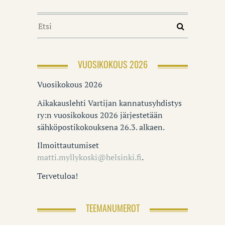
VUOSIKOKOUS 2026
Vuosikokous 2026
Aikakauslehti Vartijan kannatusyhdistys
ry:n vuosikokous 2026 järjestetään
sähköpostikokouksena 26.3. alkaen.
Ilmoittautumiset
matti.myllykoski@helsinki.fi
.
Tervetuloa!
TEEMANUMEROT