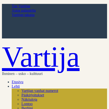
Tue Vartijaa
Anna palautetta
Vartijan takana
Vartija
Ihminen – usko – kulttuuri
Etusivu
Lehti
Vartijan vanhat numerot
Pääkirjoitukset
Näköaloja
Lontoo
Berliini