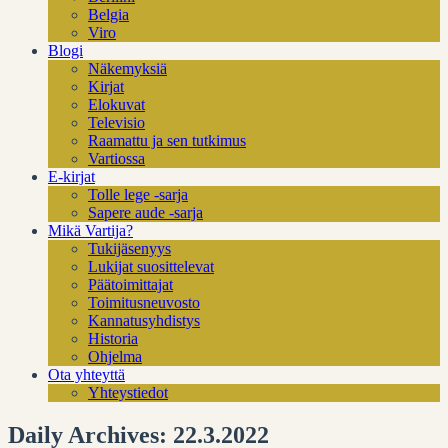
Belgia
Viro
Blogi
Näkemyksiä
Kirjat
Elokuvat
Televisio
Raamattu ja sen tutkimus
Vartiossa
E-kirjat
Tolle lege -sarja
Sapere aude -sarja
Mikä Vartija?
Tukijäsenyys
Lukijat suosittelevat
Päätoimittajat
Toimitusneuvosto
Kannatusyhdistys
Historia
Ohjelma
Ota yhteyttä
Yhteystiedot
Daily Archives: 22.3.2022