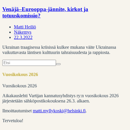
Venäjä–Eurooppa-jännite, kirkot ja
totuuskomissio?
Matti Heiliö
Näkemys
22.3.2022
Ukrainan traagisessa kriisissä kulkee mukana väite Ukrainassa
vaikuttavasta läntisen kulttuurin tahraisuudesta ja rappiosta.
Search
for:
Vuosikokous 2026
Vuosikokous 2026
Aikakauslehti Vartijan kannatusyhdistys ry:n vuosikokous 2026
järjestetään sähköpostikokouksena 26.3. alkaen.
Ilmoittautumiset
matti.myllykoski@helsinki.fi
.
Tervetuloa!