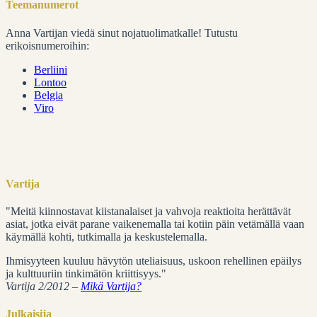
Teemanumerot
Anna Vartijan viedä sinut nojatuolimatkalle! Tutustu
erikoisnumeroihin:
Berliini
Lontoo
Belgia
Viro
Vartija
"Meitä kiinnostavat kiistanalaiset ja vahvoja reaktioita herättävät
asiat, jotka eivät parane vaikenemalla tai kotiin päin vetämällä vaan
käymällä kohti, tutkimalla ja keskustelemalla.
Ihmisyyteen kuuluu hävytön uteliaisuus, uskoon rehellinen epäilys
ja kulttuuriin tinkimätön kriittisyys."
Vartija 2/2012 –
Mikä Vartija?
Julkaisija