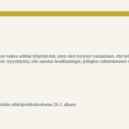
 on vaikea selittää tyhjentävästi, joten olen tyytynyt vastaamaan, että t
(lue: myyntityön), niin sanotun headhuntingin, johtajien valmentamisen 
stetään sähköpostikokouksena 26.3. alkaen.