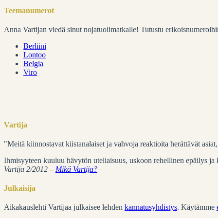
Teemanumerot
Anna Vartijan viedä sinut nojatuolimatkalle! Tutustu erikoisnumeroihi
Berliini
Lontoo
Belgia
Viro
Vartija
"Meitä kiinnostavat kiistanalaiset ja vahvoja reaktioita herättävät asia
Ihmisyyteen kuuluu hävytön uteliaisuus, uskoon rehellinen epäilys ja ku
Vartija 2/2012 –
Mikä Vartija?
Julkaisija
Aikakauslehti Vartijaa julkaisee lehden
kannatusyhdistys
. Käytämme