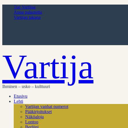
Tue Vartijaa
Anna palautetta
Vartijan takana
Vartija
Ihminen – usko – kulttuuri
Etusivu
Lehti
Vartijan vanhat numerot
Pääkirjoitukset
Näköaloja
Lontoo
Berliini