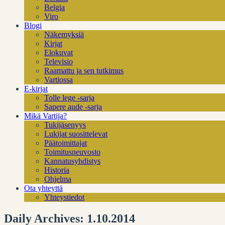
Belgia
Viro
Blogi
Näkemyksiä
Kirjat
Elokuvat
Televisio
Raamattu ja sen tutkimus
Vartiossa
E-kirjat
Tolle lege -sarja
Sapere aude -sarja
Mikä Vartija?
Tukijäsenyys
Lukijat suosittelevat
Päätoimittajat
Toimitusneuvosto
Kannatusyhdistys
Historia
Ohjelma
Ota yhteyttä
Yhteystiedot
Daily Archives: 1.10.2014