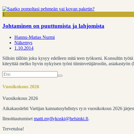
1
Johtaminen on puuttumista ja lahjomista
Hannu-Matias Nurmi
Näkemys
1.10.2014
Silloin tällöin joku kysyy edelleen mitä teen työkseni. Konsultin työtä
kiteyttää melko hyvin nykyisen työni tiiminvetäjäroolin, asiakastyön 
Search
for:
Vuosikokous 2026
Vuosikokous 2026
Aikakauslehti Vartijan kannatusyhdistys ry:n vuosikokous 2026 järje
Ilmoittautumiset
matti.myllykoski@helsinki.fi
.
Tervetuloa!