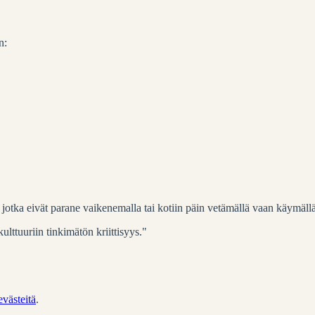
n:
t, jotka eivät parane vaikenemalla tai kotiin päin vetämällä vaan käymällä
lttuuriin tinkimätön kriittisyys."
evästeitä
.