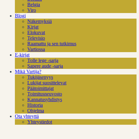
Belgia
Viro
Blogi
Näkemyksiä
Kirjat
Elokuvat
Televisio
Raamattu ja sen tutkimus
Vartiossa
E-kirjat
Tolle lege -sarja
Sapere aude -sarja
Mikä Vartija?
Tukijäsenyys
Lukijat suosittelevat
Päätoimittajat
Toimitusneuvosto
Kannatusyhdistys
Historia
Ohjelma
Ota yhteyttä
Yhteystiedot