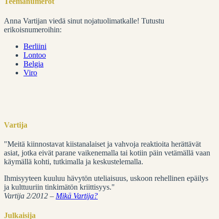
Teemanumerot
Anna Vartijan viedä sinut nojatuolimatkalle! Tutustu
erikoisnumeroihin:
Berliini
Lontoo
Belgia
Viro
Vartija
"Meitä kiinnostavat kiistanalaiset ja vahvoja reaktioita herättävät
asiat, jotka eivät parane vaikenemalla tai kotiin päin vetämällä vaan
käymällä kohti, tutkimalla ja keskustelemalla.
Ihmisyyteen kuuluu hävytön uteliaisuus, uskoon rehellinen epäilys
ja kulttuuriin tinkimätön kriittisyys."
Vartija 2/2012 –
Mikä Vartija?
Julkaisija