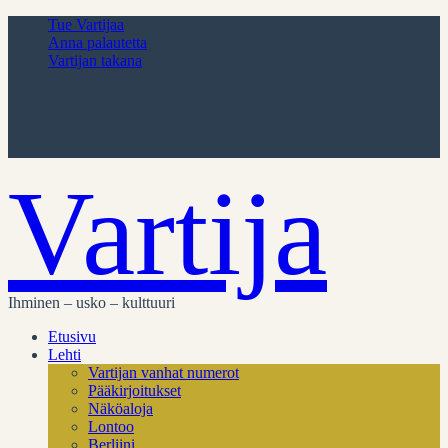
Tue Vartijaa
Anna palautetta
Vartijan takana
Vartija
Ihminen – usko – kulttuuri
Etusivu
Lehti
Vartijan vanhat numerot
Pääkirjoitukset
Näköaloja
Lontoo
Berliini