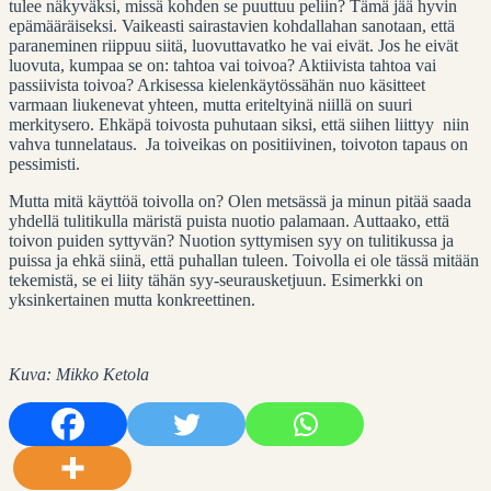
tulee näkyväksi, missä kohden se puuttuu peliin? Tämä jää hyvin
epämääräiseksi. Vaikeasti sairastavien kohdallahan sanotaan, että
paraneminen riippuu siitä, luovuttavatko he vai eivät. Jos he eivät
luovuta, kumpaa se on: tahtoa vai toivoa? Aktiivista tahtoa vai
passiivista toivoa? Arkisessa kielenkäytössähän nuo käsitteet
varmaan liukenevat yhteen, mutta eriteltyinä niillä on suuri
merkitysero. Ehkäpä toivosta puhutaan siksi, että siihen liittyy niin
vahva tunnelataus. Ja toiveikas on positiivinen, toivoton tapaus on
pessimisti.
Mutta mitä käyttöä toivolla on? Olen metsässä ja minun pitää saada
yhdellä tulitikulla märistä puista nuotio palamaan. Auttaako, että
toivon puiden syttyvän? Nuotion syttymisen syy on tulitikussa ja
puissa ja ehkä siinä, että puhallan tuleen. Toivolla ei ole tässä mitään
tekemistä, se ei liity tähän syy-seurausketjuun. Esimerkki on
yksinkertainen mutta konkreettinen.
Kuva: Mikko Ketola