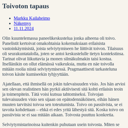
Toivoton tapaus
Markku Kailaheimo
Näkemys
11.11.2024
Olin kuuntelemassa paneelikeskustelua jonka aiheena oli toivo.
Panelistit kertoivat omakohtaisia kokemuksiaan erilaisista
vastoinkäymisistä, joista selviytymiseen he liittivät toivon. Tilaisuus
oli seurakuntatalolla, joten se antoi keskustelulle tietyn kontekstinsa.
Tarinat olivat liikuttavia ja monen silmäkulmakin taisi kostua.
Itsellänikin on ollut elämässä vaikeuksia, mutta en näe toivolla
mitään roolia niistä selviytymisessä. Pragmaattisesti tarkasteluna
toivon käsite kumiseekin tyhjyyttään.
Ajatellaan, että ihmisellä on jokin tulevaisuuden visio. Jos hän arvioi
sen olevan realistinen hän pyrkii aktiivisesti sitä kohti erilaisin teoin
ja toimenpitein. Tätä voisi kutsua tahtomiseksi. Toivojan
tulevaisuuden visio sen sijaan on epätodennäköinen, eihän hänen
muuten tarvitsisi toivoa sen toteutumista. Toivo on passiivista, se ei
tavoita kohdettaan – ehkä ei edes yritä lähestyä sitä. Koska toivo on
passiivista se ei saa mitään aikaan. Toivosta puuttuu konkretia.
Selviytymistarinoissa kuitenkin puhutaan usein toivosta. Miten se