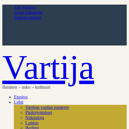
Tue Vartijaa
Anna palautetta
Vartijan takana
Vartija
Ihminen – usko – kulttuuri
Etusivu
Lehti
Vartijan vanhat numerot
Pääkirjoitukset
Näköaloja
Lontoo
Berliini