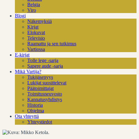
Belgia
Viro
Blogi
Näkemyksiä
Kirjat
Elokuvat
Televisio
Raamattu ja sen tutkimus
Vartiossa
E-kirjat
Tolle lege -sarja
Sapere aude -sarja
Mikä Vartija?
Tukijäsenyys
Lukijat suosittelevat
Päätoimittajat
Toimitusneuvosto
Kannatusyhdistys
Historia
Ohjelma
Ota yhteyttä
Yhteystiedot