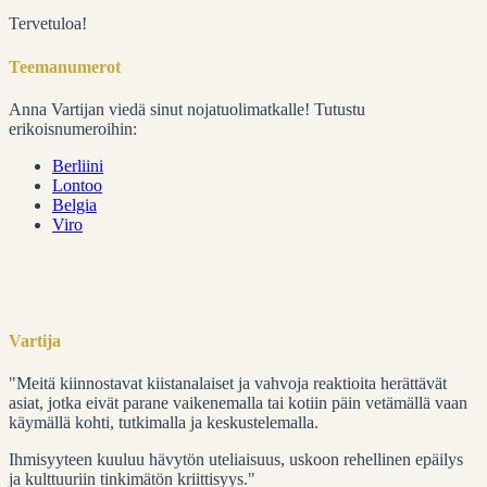
Tervetuloa!
Teemanumerot
Anna Vartijan viedä sinut nojatuolimatkalle! Tutustu
erikoisnumeroihin:
Berliini
Lontoo
Belgia
Viro
Vartija
"Meitä kiinnostavat kiistanalaiset ja vahvoja reaktioita herättävät
asiat, jotka eivät parane vaikenemalla tai kotiin päin vetämällä vaan
käymällä kohti, tutkimalla ja keskustelemalla.
Ihmisyyteen kuuluu hävytön uteliaisuus, uskoon rehellinen epäilys
ja kulttuuriin tinkimätön kriittisyys."