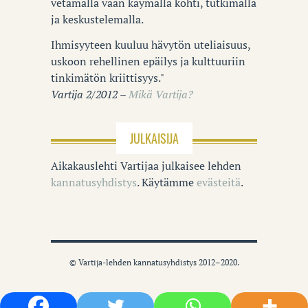
vetämällä vaan käymällä kohti, tutkimalla
ja keskustelemalla.
Ihmisyyteen kuuluu hävytön uteliaisuus,
uskoon rehellinen epäilys ja kulttuuriin
tinkimätön kriittisyys."
Vartija 2/2012 –
Mikä Vartija?
JULKAISIJA
Aikakauslehti Vartijaa julkaisee lehden
kannatusyhdistys
. Käytämme
evästeitä
.
© Vartija-lehden kannatusyhdistys 2012–2020.