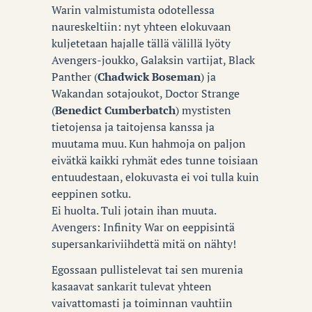
Warin valmistumista odotellessa
naureskeltiin: nyt yhteen elokuvaan
kuljetetaan hajalle tällä välillä lyöty
Avengers-joukko, Galaksin vartijat, Black
Panther (
Chadwick Boseman
) ja
Wakandan sotajoukot, Doctor Strange
(
Benedict Cumberbatch
) mystisten
tietojensa ja taitojensa kanssa ja
muutama muu. Kun hahmoja on paljon
eivätkä kaikki ryhmät edes tunne toisiaan
entuudestaan, elokuvasta ei voi tulla kuin
eeppinen sotku.
Ei huolta. Tuli jotain ihan muuta.
Avengers: Infinity War on eeppisintä
supersankariviihdettä mitä on nähty!
Egossaan pullistelevat tai sen murenia
kasaavat sankarit tulevat yhteen
vaivattomasti ja toiminnan vauhtiin