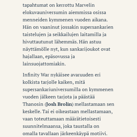
tapahtumat on kerrottu Marvelin
elokuvauniversumin aiemmissa osissa
menneiden kymmenen vuoden aikana.
Hän on vaaninut jossakin supersankarien
taistelujen ja seikkailujen laitamilla ja
hivuttautunut lähemmäs. Hän astuu
näyttämölle nyt, kun sankarijoukot ovat
hajallaan, epäsovussa ja
lainsuojattomiakin.
Infinity War nykäisee avaruuden eri
kolkista tarjolle kaiken, mitä
supersankariuniversumilla on kymmenen
vuoden jälkeen tarjota ja päästää
Thanosin (
Josh Brolin
) mellastamaan sen
keskelle. Tai ei oikeastaan mellastamaan,
vaan toteuttamaan määrätietoisesti
suunnitelmaansa, joka taustalla on
omalla tavallaan järkeenkäypä motiivi.