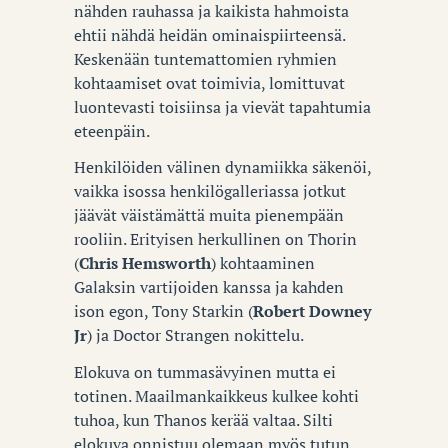
nähden rauhassa ja kaikista hahmoista
ehtii nähdä heidän ominaispiirteensä.
Keskenään tuntemattomien ryhmien
kohtaamiset ovat toimivia, lomittuvat
luontevasti toisiinsa ja vievät tapahtumia
eteenpäin.
Henkilöiden välinen dynamiikka säkenöi,
vaikka isossa henkilögalleriassa jotkut
jäävät väistämättä muita pienempään
rooliin. Erityisen herkullinen on Thorin
(
Chris Hemsworth
) kohtaaminen
Galaksin vartijoiden kanssa ja kahden
ison egon, Tony Starkin (
Robert Downey
Jr
) ja Doctor Strangen nokittelu.
Elokuva on tummasävyinen mutta ei
totinen. Maailmankaikkeus kulkee kohti
tuhoa, kun Thanos kerää valtaa. Silti
elokuva onnistuu olemaan myös tutun