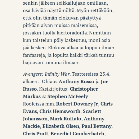
senkin jälkeen seikkailujaan omillaan,
osa häviää näyttämöltä. Myönnettäköön,
että olin tämän elokuvan päätyttyä
pitkään aivan muissa maisemissa,
jossakin tuolla kiertoradoilla. Nimittäin
kun taistelun pöly laskeutuu, moni asia
jää kesken. Elokuva alkaa ja loppuu ilman
fanfaareja, ja lopulta kaikki tärkeä tuntuu
hajoavan tomuna ilmaan.
Avengers: Infinity War
. Teattereissa 25.4.
alkaen. Ohjaus
Anthony Russo
ja
Joe
Russo
. Käsikirjoitus:
Christopher
Markus
&
Stephen McFeely
Rooleissa mm.
Robert Downey
Jr
,
Chris
Evans
,
Chris Hemsworth
,
Scarlett
Johansson
,
Mark Ruffalo
,
Anthony
Mackie
,
Elizabeth Olsen
,
Paul
Bettany
,
Chris Pratt
,
Benedict Cumberbatch
,