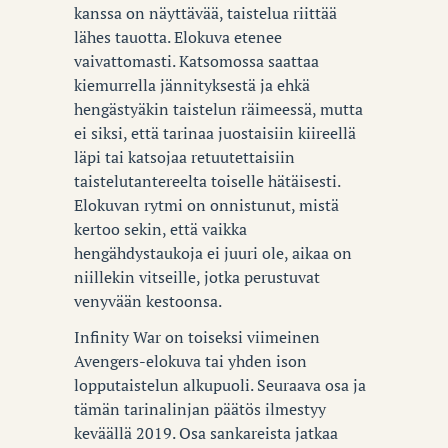
kanssa on näyttävää, taistelua riittää
lähes tauotta. Elokuva etenee
vaivattomasti. Katsomossa saattaa
kiemurrella jännityksestä ja ehkä
hengästyäkin taistelun räimeessä, mutta
ei siksi, että tarinaa juostaisiin kiireellä
läpi tai katsojaa retuutettaisiin
taistelutantereelta toiselle hätäisesti.
Elokuvan rytmi on onnistunut, mistä
kertoo sekin, että vaikka
hengähdystaukoja ei juuri ole, aikaa on
niillekin vitseille, jotka perustuvat
venyvään kestoonsa.
Infinity War on toiseksi viimeinen
Avengers-elokuva tai yhden ison
lopputaistelun alkupuoli. Seuraava osa ja
tämän tarinalinjan päätös ilmestyy
keväällä 2019. Osa sankareista jatkaa