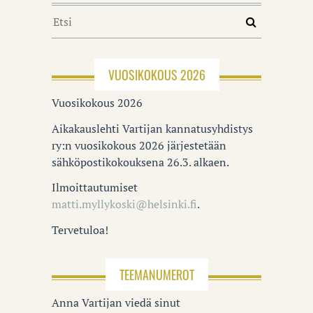
VUOSIKOKOUS 2026
Vuosikokous 2026
Aikakauslehti Vartijan kannatusyhdistys
ry:n vuosikokous 2026 järjestetään
sähköpostikokouksena 26.3. alkaen.
Ilmoittautumiset
matti.myllykoski@helsinki.fi
.
Tervetuloa!
TEEMANUMEROT
Anna Vartijan viedä sinut