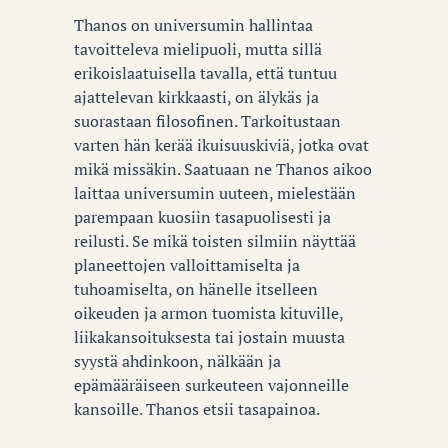
Thanos on universumin hallintaa
tavoitteleva mielipuoli, mutta sillä
erikoislaatuisella tavalla, että tuntuu
ajattelevan kirkkaasti, on älykäs ja
suorastaan filosofinen. Tarkoitustaan
varten hän kerää ikuisuuskiviä, jotka ovat
mikä missäkin. Saatuaan ne Thanos aikoo
laittaa universumin uuteen, mielestään
parempaan kuosiin tasapuolisesti ja
reilusti. Se mikä toisten silmiin näyttää
planeettojen valloittamiselta ja
tuhoamiselta, on hänelle itselleen
oikeuden ja armon tuomista kituville,
liikakansoituksesta tai jostain muusta
syystä ahdinkoon, nälkään ja
epämääräiseen surkeuteen vajonneille
kansoille. Thanos etsii tasapainoa.