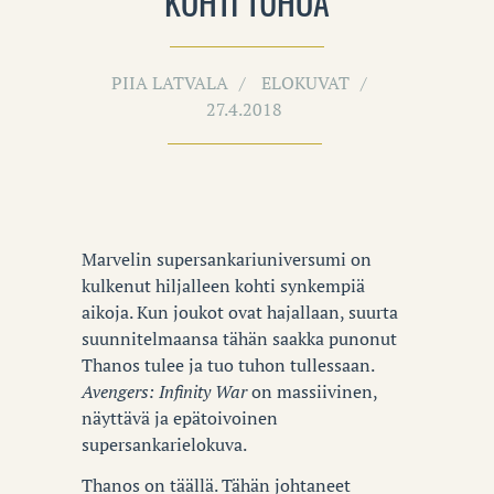
KOHTI TUHOA
PIIA LATVALA
ELOKUVAT
27.4.2018
Marvelin supersankariuniversumi on
kulkenut hiljalleen kohti synkempiä
aikoja. Kun joukot ovat hajallaan, suurta
suunnitelmaansa tähän saakka punonut
Thanos tulee ja tuo tuhon tullessaan.
Avengers: Infinity War
on massiivinen,
näyttävä ja epätoivoinen
supersankarielokuva.
Thanos on täällä. Tähän johtaneet