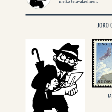
melko teräväkielinen.
JOKO 
TÄ