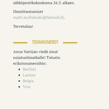
sähköpostikokouksena 26.3. alkaen.
Ilmoittautumiset
matti.myllykoski@helsinki.fi
.
Tervetuloa!
TEEMANUMEROT
Anna Vartijan viedä sinut
nojatuolimatkalle! Tutustu
erikoisnumeroihin:
Berliini
Lontoo
Belgia
Viro