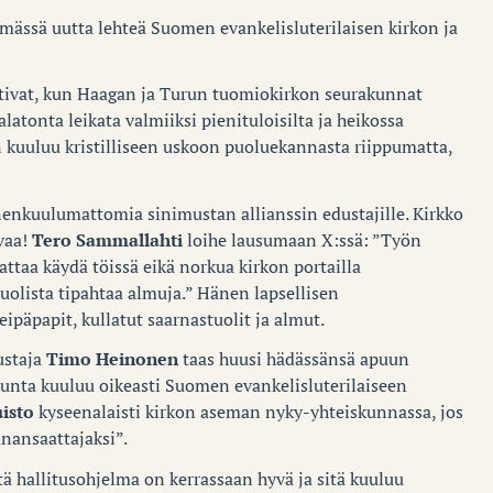
ämässä uutta lehteä Suomen evankelisluterilaisen kirkon ja
ttivat, kun Haagan ja Turun tuomiokirkon seurakunnat
malatonta leikata valmiiksi pienituloisilta ja heikossa
 kuuluu kristilliseen uskoon puoluekannasta riippumatta,
nenkuulumattomia sinimustan allianssin edustajille. Kirkko
ivaa!
Tero Sammallahti
loihe lausumaan X:ssä: ”Työn
taa käydä töissä eikä norkua kirkon portailla
uolista tipahtaa almuja.” Hänen lapsellisen
eipäpapit, kullatut saarnastuolit ja almut.
ustaja
Timo Heinonen
taas huusi hädässänsä apuun
akunta kuuluu oikeasti Suomen evankelisluterilaiseen
isto
kyseenalaisti kirkon aseman nyky-yhteiskunnassa, jos
anansaattajaksi”.
tä hallitusohjelma on kerrassaan hyvä ja sitä kuuluu