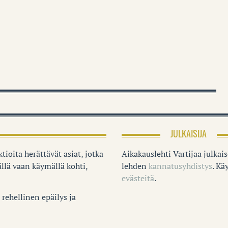
JULKAISIJA
tioita herättävät asiat, jotka
Aikakauslehti Vartijaa julkai
llä vaan käymällä kohti,
lehden
kannatusyhdistys
. K
evästeitä
.
rehellinen epäilys ja