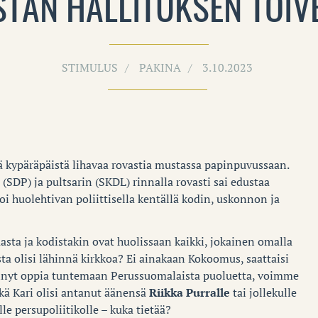
STAN HALLITUKSEN TOIV
STIMULUS
PAKINA
3.10.2023
 kypäräpäistä lihavaa rovastia mustassa papinpuvussaan.
SDP) ja pultsarin (SKDL) rinnalla rovasti sai edustaa
i huolehtivan poliittisella kentällä kodin, uskonnon ja
ta ja kodistakin ovat huolissaan kaikki, jokainen omalla
ta olisi lähinnä kirkkoa? Ei ainakaan Kokoomus, saattaisi
tinyt oppia tuntemaan Perussuomalaista puoluetta, voimme
hkä Kari olisi antanut äänensä
Riikka Purralle
tai jollekulle
e persupoliitikolle – kuka tietää?