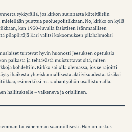
nesta sykkyrällä, jos kirkon suunnasta kiiteltäisiin
i mielellään puuttua puoluepolitiikkaan. No, kirkko on kyllä
iikkaan, kun 1930-luvulla fasistisen Isänmaallisen
että pilapiirtäjä Kari valitsi kokoomuksen pilahahmoksi
muslaiset tuntevat hyvin huonosti Jeesuksen opetuksia
n paikasta ja tehtävästä muistuttavat sitä, miten
koja kohdeltiin. Kirkko sai olla olemassa, jos se rajoitti
äytyi kaikesta yhteiskunnallisesta aktiivisuudesta. Lisäksi
itiikkaa, esimerkiksi ns. rauhantyöhön osallistumalla.
n hallitukselle – vaikeneva ja orjallinen.
enemmän tai vähemmän säännöllisesti. Hän on joskus