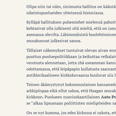
Olipa niin tai näin, sinimusta hallitus on käänt
oikeistopuolueiden yhteisessä historiassa.
Kylläpä hallituksen puhemiehet mielensä pahoi
kehtasivat olla julkisesti sitä mieltä, että on ju
asemassa olevilta. Lähimmäisistä huolehtiminen
seurakunnat julkesivat sanoa.
Tällaiset näkemykset tuntuivat olevan aivan en
puuttuu puoluepolitiikkaan ja keikuttaa velkala
verotusta alennetaan, jotta yhä useamman kannat
odottamassa, että leipäpapin kullatusta saarnast
antiklerikaaliseen kirkkokuvaansa kuuluvat siis l
Toinen äkämystynyt kokoomuslainen kansaned
arkkipiispaa eikä ollut uskoa, että Haagan seur
kirkkoon. Puolueen nuorisokaartilainen
Aatu Pu
se ”alkaa lipsumaan poliittisten mielipiteiden s
On se nyt kumma, jos edes kirkossa ei uskota, et