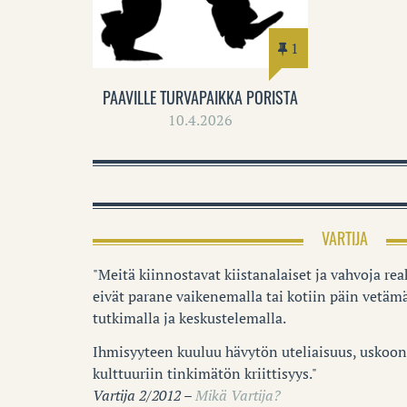
1
PAAVILLE TURVAPAIKKA PORISTA
10.4.2026
VARTIJA
"Meitä kiinnostavat kiistanalaiset ja vahvoja reak
eivät parane vaikenemalla tai kotiin päin vetämä
tutkimalla ja keskustelemalla.
Ihmisyyteen kuuluu hävytön uteliaisuus, uskoon 
kulttuuriin tinkimätön kriittisyys."
Vartija 2/2012 –
Mikä Vartija?