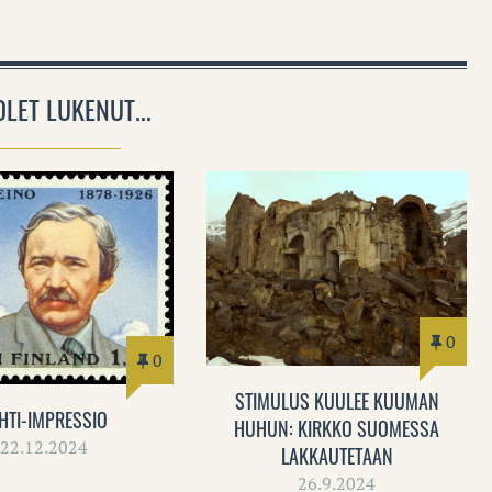
OLET LUKENUT...
0
0
STIMULUS KUULEE KUUMAN
HTI-IMPRESSIO
HUHUN: KIRKKO SUOMESSA
22.12.2024
LAKKAUTETAAN
26.9.2024