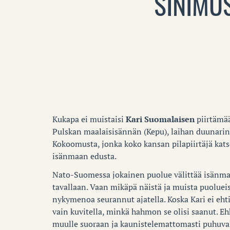
SINIMU
Kukapa ei muistaisi
Kari Suomalaisen
piirtämää
Pulskan maalaisisännän (Kepu), laihan duunarin (
Kokoomusta, jonka koko kansan pilapiirtäjä katso
isänmaan edusta.
Nato-Suomessa jokainen puolue välittää isänmaas
tavallaan. Vaan mikäpä näistä ja muista puolueis
nykymenoa seurannut ajatella. Koska Kari ei eh
vain kuvitella, minkä hahmon se olisi saanut. E
muulle suoraan ja kaunistelemattomasti puhuvall