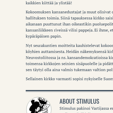
kaikkien kiittää ja ylistää!
Kokoomuksen kansanedustajat ja muut olisivat on
hallituksen toimia. Siinä tapauksessa kirkko sais
aikanaan puuttunut ihan oikeastikin puoluepolit
kansanliikkeen riveissä vilisi pappeja. Ei ihme, 
kypäräpäisen papin.
Nyt seurakuntien moitteita kauhistelevat kokoo
köyhien auttamisesta. Heidän näkemyksensä kirko
Neuvostoliitossa ja ns. kansandemokratioissa kirk
toimensa kirkkojen seinien sisäpuolelle ja pidätt
sen täytyi olla aina valmis tukemaan valtion pol
Sellainen kirkko varmasti sopisi nykyiselle Suome
ABOUT
STIMULUS
Stimulus pakinoi Vartijassa 