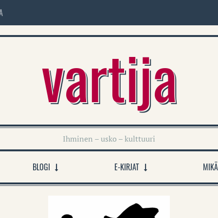
A
vartija
Ihminen – usko – kulttuuri
BLOGI
E-KIRJAT
MIKÄ