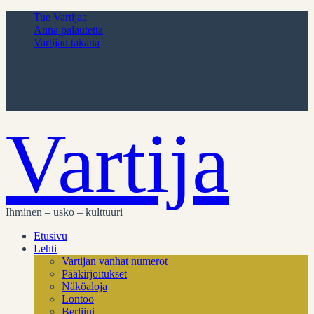
Tue Vartijaa
Anna palautetta
Vartijan takana
Vartija
Ihminen – usko – kulttuuri
Etusivu
Lehti
Vartijan vanhat numerot
Pääkirjoitukset
Näköaloja
Lontoo
Berliini