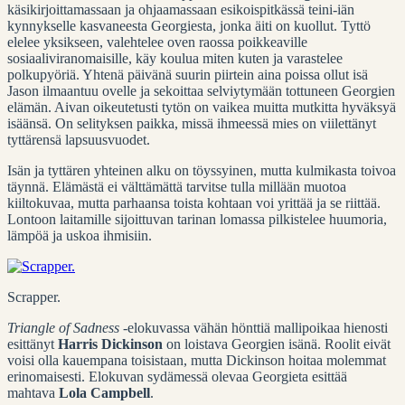
käsikirjoittamassaan ja ohjaamassaan esikoispitkässä teini-iän
kynnykselle kasvaneesta Georgiesta, jonka äiti on kuollut. Tyttö
elelee yksikseen, valehtelee oven raossa poikkeaville
sosiaaliviranomaisille, käy koulua miten kuten ja varastelee
polkupyöriä. Yhtenä päivänä suurin piirtein aina poissa ollut isä
Jason ilmaantuu ovelle ja sekoittaa selviytymään tottuneen Georgien
elämän. Aivan oikeutetusti tytön on vaikea muitta mutkitta hyväksyä
isäänsä. On selityksen paikka, missä ihmeessä mies on viilettänyt
tyttärensä lapsuusvuodet.
Isän ja tyttären yhteinen alku on töyssyinen, mutta kulmikasta toivoa
täynnä. Elämästä ei välttämättä tarvitse tulla millään muotoa
kiiltokuvaa, mutta parhaansa toista kohtaan voi yrittää ja se riittää.
Lontoon laitamille sijoittuvan tarinan lomassa pilkistelee huumoria,
lämpöä ja uskoa ihmisiin.
Scrapper.
Triangle of Sadness
-elokuvassa vähän hönttiä mallipoikaa hienosti
esittänyt
Harris Dickinson
on loistava Georgien isänä. Roolit eivät
voisi olla kauempana toisistaan, mutta Dickinson hoitaa molemmat
erinomaisesti. Elokuvan sydämessä olevaa Georgieta esittää
mahtava
Lola Campbell
.