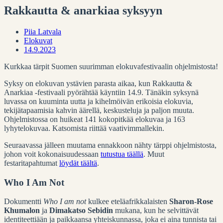
Rakkautta & anarkiaa syksyyn
Piia Latvala
Elokuvat
14.9.2023
Kurkkaa tärpit Suomen suurimman elokuvafestivaalin ohjelmistosta!
Syksy on elokuvan ystävien parasta aikaa, kun Rakkautta &
Anarkiaa -festivaali pyörähtää käyntiin 14.9. Tänäkin syksynä
luvassa on kuuminta uutta ja kihelmöivän erikoisia elokuvia,
tekijätapaamisia kahvin äärellä, keskusteluja ja paljon muuta.
Ohjelmistossa on huikeat 141 kokopitkää elokuvaa ja 163
lyhytelokuvaa. Katsomista riittää vaativimmallekin.
Seuraavassa jälleen muutama ennakkoon nähty tärppi ohjelmistosta,
johon voit kokonaisuudessaan
tutustua täällä
. Muut
festaritapahtumat
löydät täältä
.
Who I Am Not
Dokumentti
Who I am not
kulkee eteläafrikkalaisten
Sharon-Rose
Khumalon
ja
Dimakatso Sebidin
mukana, kun he selvittävät
identiteettiään ja paikkaansa yhteiskunnassa, joka ei aina tunnista tai