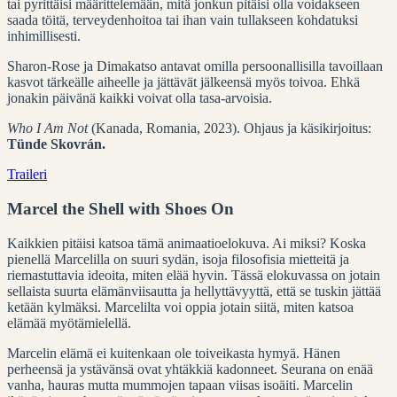
tai pyrittäisi määrittelemään, mitä jonkun pitäisi olla voidakseen
saada töitä, terveydenhoitoa tai ihan vain tullakseen kohdatuksi
inhimillisesti.
Sharon-Rose ja Dimakatso antavat omilla persoonallisilla tavoillaan
kasvot tärkeälle aiheelle ja jättävät jälkeensä myös toivoa. Ehkä
jonakin päivänä kaikki voivat olla tasa-arvoisia.
Who I Am Not
(Kanada, Romania, 2023). Ohjaus ja käsikirjoitus:
Tünde Skovrán.
Traileri
Marcel the Shell with Shoes On
Kaikkien pitäisi katsoa tämä animaatioelokuva. Ai miksi? Koska
pienellä Marcelilla on suuri sydän, isoja filosofisia mietteitä ja
riemastuttavia ideoita, miten elää hyvin. Tässä elokuvassa on jotain
sellaista suurta elämänviisautta ja hellyttävyyttä, että se tuskin jättää
ketään kylmäksi. Marcelilta voi oppia jotain siitä, miten katsoa
elämää myötämielellä.
Marcelin elämä ei kuitenkaan ole toiveikasta hymyä. Hänen
perheensä ja ystävänsä ovat yhtäkkiä kadonneet. Seurana on enää
vanha, hauras mutta mummojen tapaan viisas isoäiti. Marcelin