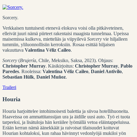
Sorcery.
Verkkaisen tuntuisesti etenevä elokuva voisi olla pitkäveteinen,
elleivät juuri nämä piirteet rakentaisi maagista tunnelmaa. Upeissa
maisemissa kulkeva, mietteliäs ja viipyilevä
Sorcery
vie hiljalleen
tummiin, yliluonnollisiin kerroksiin. Rosaa esittää hiljaisen
vakuuttava
Valentina Véliz Caileo
.
Sorcery
(
Brujería
, Chile, Meksiko, Saksa, 2023). Ohjaus:
Christopher Murray
. Käsikirjoitus:
Christopher Murray
,
Pablo
Paredes
. Rooleissa:
Valentina Véliz Caileo
,
Daniel Antivilo
,
Sebastian Hülk
,
Daniel Muñoz
.
Traileri
Houria
Houria harjoittelee intohimoisesti balettia ja siivoa hotellihuoneita.
Haaveissa on ammattitanssijan ura ja äidille uusi auto. Työ ei tuota
tarpeeksi, ja lisätuloja hän keräilee lyömällä vetoa eläintappeluissa.
Erään kerran nämä äänekkäät ja raivoisat tilaisuudet koituvat
Hourian kohtaloksi, kun rahaa hävinnyt vedonlyöjä mukiloi yön