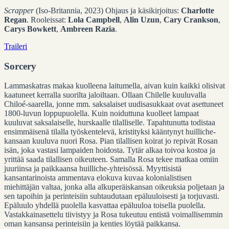
Scrapper
(Iso-Britannia, 2023) Ohjaus ja käsikirjoitus:
Charlotte
Regan
. Rooleissat:
Lola Campbell
,
Alin Uzun
,
Cary Crankson
,
Carys Bowkett
,
Ambreen Razia
.
Traileri
Sorcery
Lammaskatras makaa kuolleena laitumella, aivan kuin kaikki olisivat
kaatuneet kerralla suorilta jaloiltaan. Ollaan Chilelle kuuluvalla
Chiloé-saarella, jonne mm. saksalaiset uudisasukkaat ovat asettuneet
1800-luvun loppupuolella. Kuin noiduttuna kuolleet lampaat
kuuluvat saksalaiselle, hurskaalle tilalliselle. Tapahtunutta todistaa
ensimmäisenä tilalla työskentelevä, kristityksi kääntynyt huilliche-
kansaan kuuluva nuori Rosa. Pian tilallisen koirat jo repivät Rosan
isän, joka vastasi lampaiden hoidosta. Tytär alkaa toivoa kostoa ja
yrittää saada tilallisen oikeuteen. Samalla Rosa tekee matkaa omiin
juuriinsa ja paikkaansa huilliche-yhteisössä. Myyttisistä
kansantarinoista ammentava elokuva kuvaa kolonialistisen
miehittäjän valtaa, jonka alla alkuperäiskansan oikeuksia poljetaan ja
sen tapoihin ja perinteisiin suhtaudutaan epäluuloisesti ja torjuvasti.
Epäluulo yhdellä puolella kasvattaa epäluuloa toisella puolella.
Vastakkainasettelu tiivistyy ja Rosa tukeutuu entistä voimallisemmin
oman kansansa perinteisiin ja kenties löytää paikkansa.