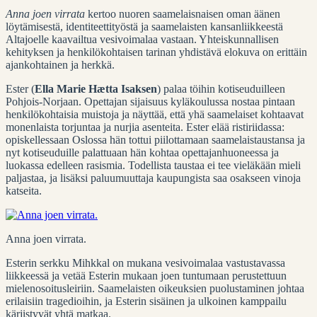
Anna joen virrata
kertoo nuoren saamelaisnaisen oman äänen
löytämisestä, identiteettityöstä ja saamelaisten kansanliikkeestä
Altajoelle kaavailtua vesivoimalaa vastaan. Yhteiskunnallisen
kehityksen ja henkilökohtaisen tarinan yhdistävä elokuva on erittäin
ajankohtainen ja herkkä.
Ester (
Ella Marie Hætta Isaksen
) palaa töihin kotiseuduilleen
Pohjois-Norjaan. Opettajan sijaisuus kyläkoulussa nostaa pintaan
henkilökohtaisia muistoja ja näyttää, että yhä saamelaiset kohtaavat
monenlaista torjuntaa ja nurjia asenteita. Ester elää ristiriidassa:
opiskellessaan Oslossa hän tottui piilottamaan saamelaistaustansa ja
nyt kotiseuduille palattuaan hän kohtaa opettajanhuoneessa ja
luokassa edelleen rasismia. Todellista taustaa ei tee vieläkään mieli
paljastaa, ja lisäksi paluumuuttaja kaupungista saa osakseen vinoja
katseita.
Anna joen virrata.
Esterin serkku Mihkkal on mukana vesivoimalaa vastustavassa
liikkeessä ja vetää Esterin mukaan joen tuntumaan perustettuun
mielenosoitusleiriin. Saamelaisten oikeuksien puolustaminen johtaa
erilaisiin tragedioihin, ja Esterin sisäinen ja ulkoinen kamppailu
kärjistyvät yhtä matkaa.