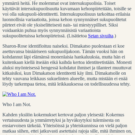
ymmärrä heitä. He molemmat ovat intersukupuolisia. Toiset
käyttävät intersukupuolisuutta kuvamaan kehonpiirteitään, toisille se
voi olla sukupuoli-identiteetti. Intersukupuolisuus tarkoittaa erilaisia
luonnollisia variaatioita, joissa kehon synnynnäiset sukupuolitetut
piirteet eivät ole yksiselitteisesti nais- tai miestyypilliset. Siksi
voidaankin puhua myös synnynnäisistä variaatioista
sukupuolitetuissa kehonpiirteissä. (Lisätietoa
Setan sivuilta
.)
Sharon-Rose identifioituu naiseksi. Dimakatso puolestaan ei koe
asettuvansa binääriseen sukupuolijakoon. Tämän vuoksi hän on
kohdannut läpi elämänsä monenlaisia hankaluuksia, mutta hän ei
kuitenkaan kiellä itseään eikä kaihda kertoa identiteetistään. Monesti
aluksi myönteisessä hengessä kohdatut ihmiset ja tilanteet muuttuvat
kitkaisiksi, kun Dimakatson identiteetti käy ilmi. Dimakatsolle on
tehty vauvana leikkaus sukuelinten alueelle, mutta mistään ei enää
löydy tarkempaa tietoa, mitä leikkauksessa on todellisuudessa tehty.
Who I am Not.
Kahden yksilön kokemukset kertovat paljon yleisestä: Kokemus
vertaisuudesta ja ymmärretyksi ja hyväksytyksi tulemisesta on
ensiarvoisen tärkeää. Yhteisöissä ja yhteiskunnissa on vielä paljon
matkaa siihen, ettei jatkuvasti asetettaisi rajoja sille, mitä ihminen on,