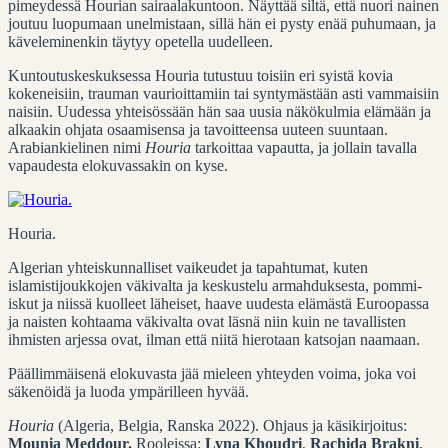
pimeydessä Hourian sairaalakuntoon. Näyttää siltä, että nuori nainen
joutuu luopumaan unelmistaan, sillä hän ei pysty enää puhumaan, ja
käveleminenkin täytyy opetella uudelleen.
Kuntoutuskeskuksessa Houria tutustuu toisiin eri syistä kovia
kokeneisiin, trauman vaurioittamiin tai syntymästään asti vammaisiin
naisiin. Uudessa yhteisössään hän saa uusia näkökulmia elämään ja
alkaakin ohjata osaamisensa ja tavoitteensa uuteen suuntaan.
Arabiankielinen nimi
Houria
tarkoittaa vapautta, ja jollain tavalla
vapaudesta elokuvassakin on kyse.
Houria.
Algerian yhteiskunnalliset vaikeudet ja tapahtumat, kuten
islamistijoukkojen väkivalta ja keskustelu armahduksesta, pommi-
iskut ja niissä kuolleet läheiset, haave uudesta elämästä Euroopassa
ja naisten kohtaama väkivalta ovat läsnä niin kuin ne tavallisten
ihmisten arjessa ovat, ilman että niitä hierotaan katsojan naamaan.
Päällimmäisenä elokuvasta jää mieleen yhteyden voima, joka voi
säkenöidä ja luoda ympärilleen hyvää.
Houria
(Algeria, Belgia, Ranska 2022). Ohjaus ja käsikirjoitus:
Mounia Meddour.
Rooleissa:
Lyna Khoudri
,
Rachida Brakni
,