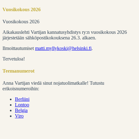
for:
Vuosikokous 2026
Vuosikokous 2026
Aikakauslehti Vartijan kannatusyhdistys ry:n vuosikokous 2026
järjestetään sähköpostikokouksena 26.3. alkaen.
Ilmoittautumiset
matti.myllykoski@helsinki.fi
.
Tervetuloa!
Teemanumerot
Anna Vartijan viedä sinut nojatuolimatkalle! Tutustu
erikoisnumeroihin:
Berliini
Lontoo
Belgia
Viro