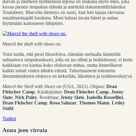
ikävän ja murheen täyttämässä arjessa on mukana myös mies, joka
kuvaa pienen simpukan elämää ja mietteitä dokumenttilyhäreiksi
Youtubeen. Marcelin äimistys on suuri, kun hän tajuaa olevansa
maailmanlaajalti kuuluisa. Moni haluaa tavata hänet ja auttaa
löytämään kadonneen lähipiirin.
Marcel the shell with shoes on.
Voisi luulla, että pieni filosofoiva, elämään uteliaalla lämmöllä
suhtautuva simpukankuori, jolla on iso silmä ja lenkkitossut, ei kerta
kaikkiaan voi kantaa koko elokuvan mittaa, mutta ihmeellisesti
kaikki toimii viiden tähden edestä. Taiturimaisesti toteutettu
lämminhenkinen elokuva on kekseliäs, liikuttava ja sydämeenkäyvä.
Marcel the Shell with Shoes on
(USA, 2021). Ohjaus:
Dean
Fleischer Camp
. Käsikirjoitus:
Dean Fleischer Camp
,
Jenny
Slate
,
Nick Paley
. Rooleissa:
Jenny Slate
,
Isabella Rossellini
,
Dean Fleischer Camp
,
Rosa Salazar
,
Thomas Mann
,
Lesley
Stahl
.
Traileri
Anna joen virrata