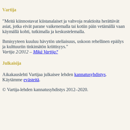
Vartija
"Meitä kiinnostavat kiistanalaiset ja vahvoja reaktioita herättävät
asiat, jotka eivät parane vaikenemalla tai kotiin päin vetämällä vaan
käymällä kohti, tutkimalla ja keskustelemalla.
Ihmisyyteen kuuluu hävytön uteliaisuus, uskoon rehellinen epäilys
ja kulttuuriin tinkimätön kriittisyys."
Vartija 2/2012 –
Mikä Vartija?
Julkaisija
Aikakauslehti Vartijaa julkaisee lehden
kannatusyhdistys
.
Käytämme
evästeitä
.
© Vartija-lehden kannatusyhdistys 2012–2020.