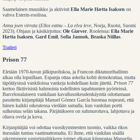
Saamelainen muusikko ja aktivisti
Ella Marie Hætta Isaksen
on
vahva Esterin-roolissa.
Anna joen virrata
(
Ellos eatnu – La elva leve
, Norja, Ruotsi, Suomi
2023). Ohjaus ja käsikirjoitus:
Ole Giæver
. Rooleissa:
Ella Marie
Hætta Isaksen
,
Gard Emil
,
Sofia Jannok
,
Beaska Niillas
.
Traileri
Prison 77
Eletään 1970-luvun jälkipuoliskoa, ja Francon diktatuurihallinto
alkaa olla lopuillaan. Espanja ottaa askelia kohti demokratiaa, mutta
täpötäysissä vankiloissa vankeja kohdellaan kuin jätettä.
Prison 77
kertoo fiktiivisistä hahmoista todellisten tapahtumien pyörteissä.
Barcelonalaiseen vankilaan kavallusoikeudenkäyntiä odottamaan
passitettu kirjanpitäjä Manuel Gómez García huomaa nopeasti, että
hänen kaikki oikeutensa viedään samalla, kun vankilan portti
sulkeutuu selän takana. Pärjätäkseen on suhmuroitava, lahjottava ja
oltava ovela ja kova.
Kirjanpitäjää voi odottaa vuosikymmenten tuomio, vaikka rikos
itsessään tuntuu vaatimattomalta. Ei ihme, että vankilan sisällä
rakentuneen vastarintaliikkeen toimet alkavat kiinnostaa Manuelia.