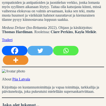
sympatioiden ja antipatioiden ja juonittelun verkko, jonka lomasta
myös syyllinen aikanaan löytyy. Taitaa olla katsojasta kiinni, missä
vaiheessa elokuvaa on valmis arvaamaan, kuka sen teki, mutta
musta huumori ja värikkäät hahmot naurattavat ja kiemurainen
tilanne pysyy kiinnostavana loppuun saakka.
Medusa Deluxe
(Iso-Britannia 2022). Ohjaus ja käsikirjoitus:
Thomas Hardiman
. Rooleissa:
Clare Perkins
,
Kayla Meikle
.
Traileri
About
Piia Latvala
Kirjoittaja on kustannustoimittaja ja vapaa toimittaja, tarkkailija ja
päiväuneksija, joka pukeutuisi mielellään supersankariviittaan.
Joko olet lukenut...