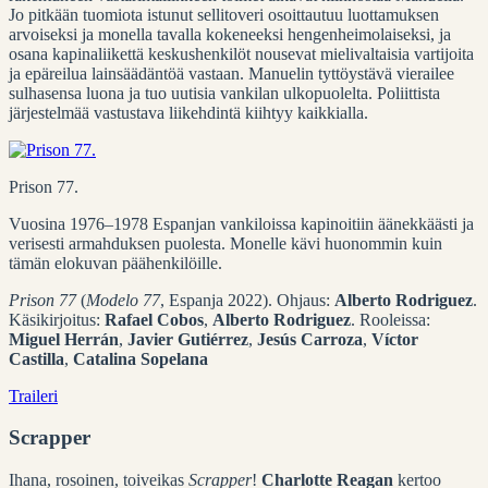
Jo pitkään tuomiota istunut sellitoveri osoittautuu luottamuksen
arvoiseksi ja monella tavalla kokeneeksi hengenheimolaiseksi, ja
osana kapinaliikettä keskushenkilöt nousevat mielivaltaisia vartijoita
ja epäreilua lainsäädäntöä vastaan. Manuelin tyttöystävä vierailee
sulhasensa luona ja tuo uutisia vankilan ulkopuolelta. Poliittista
järjestelmää vastustava liikehdintä kiihtyy kaikkialla.
Prison 77.
Vuosina 1976–1978 Espanjan vankiloissa kapinoitiin äänekkäästi ja
verisesti armahduksen puolesta. Monelle kävi huonommin kuin
tämän elokuvan päähenkilöille.
Prison 77
(
Modelo 77
, Espanja 2022). Ohjaus:
Alberto Rodriguez
.
Käsikirjoitus:
Rafael Cobos
,
Alberto Rodriguez
. Rooleissa:
Miguel Herrán
,
Javier Gutiérrez
,
Jesús Carroza
,
Víctor
Castilla
,
Catalina Sopelana
Traileri
Scrapper
Ihana, rosoinen, toiveikas
Scrapper
!
Charlotte Reagan
kertoo