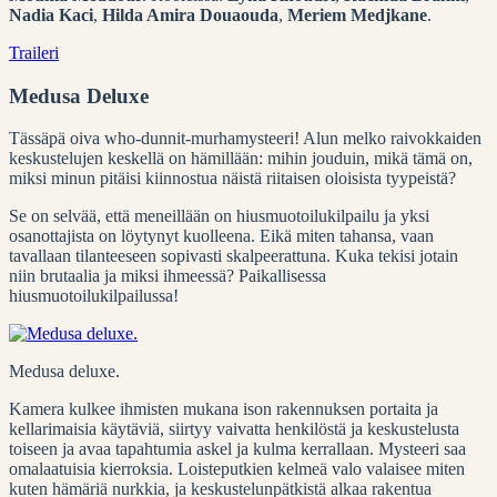
Nadia Kaci
,
Hilda Amira Douaouda
,
Meriem Medjkane
.
Traileri
Medusa Deluxe
Tässäpä oiva who-dunnit-murhamysteeri! Alun melko raivokkaiden
keskustelujen keskellä on hämillään: mihin jouduin, mikä tämä on,
miksi minun pitäisi kiinnostua näistä riitaisen oloisista tyypeistä?
Se on selvää, että meneillään on hiusmuotoilukilpailu ja yksi
osanottajista on löytynyt kuolleena. Eikä miten tahansa, vaan
tavallaan tilanteeseen sopivasti skalpeerattuna. Kuka tekisi jotain
niin brutaalia ja miksi ihmeessä? Paikallisessa
hiusmuotoilukilpailussa!
Medusa deluxe.
Kamera kulkee ihmisten mukana ison rakennuksen portaita ja
kellarimaisia käytäviä, siirtyy vaivatta henkilöstä ja keskustelusta
toiseen ja avaa tapahtumia askel ja kulma kerrallaan. Mysteeri saa
omalaatuisia kierroksia. Loisteputkien kelmeä valo valaisee miten
kuten hämäriä nurkkia, ja keskustelunpätkistä alkaa rakentua