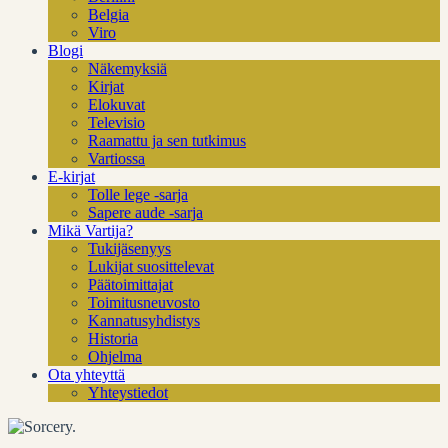
Belgia
Viro
Blogi
Näkemyksiä
Kirjat
Elokuvat
Televisio
Raamattu ja sen tutkimus
Vartiossa
E-kirjat
Tolle lege -sarja
Sapere aude -sarja
Mikä Vartija?
Tukijäsenyys
Lukijat suosittelevat
Päätoimittajat
Toimitusneuvosto
Kannatusyhdistys
Historia
Ohjelma
Ota yhteyttä
Yhteystiedot