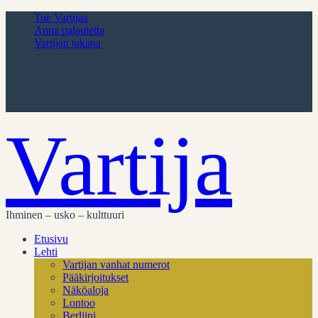
Tue Vartijaa
Anna palautetta
Vartijan takana
Vartija
Ihminen – usko – kulttuuri
Etusivu
Lehti
Vartijan vanhat numerot
Pääkirjoitukset
Näköaloja
Lontoo
Berliini