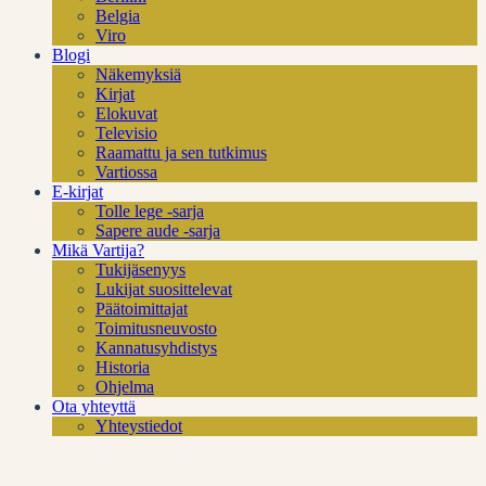
Belgia
Viro
Blogi
Näkemyksiä
Kirjat
Elokuvat
Televisio
Raamattu ja sen tutkimus
Vartiossa
E-kirjat
Tolle lege -sarja
Sapere aude -sarja
Mikä Vartija?
Tukijäsenyys
Lukijat suosittelevat
Päätoimittajat
Toimitusneuvosto
Kannatusyhdistys
Historia
Ohjelma
Ota yhteyttä
Yhteystiedot