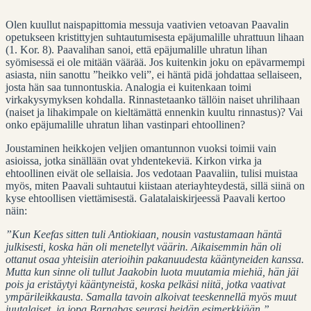
Olen kuullut naispapittomia messuja vaativien vetoavan Paavalin
opetukseen kristittyjen suhtautumisesta epäjumalille uhrattuun lihaan
(1. Kor. 8). Paavalihan sanoi, että epäjumalille uhratun lihan
syömisessä ei ole mitään väärää. Jos kuitenkin joku on epävarmempi
asiasta, niin sanottu ”heikko veli”, ei häntä pidä johdattaa sellaiseen,
josta hän saa tunnontuskia. Analogia ei kuitenkaan toimi
virkakysymyksen kohdalla. Rinnastetaanko tällöin naiset uhrilihaan
(naiset ja lihakimpale on kieltämättä ennenkin kuultu rinnastus)? Vai
onko epäjumalille uhratun lihan vastinpari ehtoollinen?
Joustaminen heikkojen veljien omantunnon vuoksi toimii vain
asioissa, jotka sinällään ovat yhdentekeviä. Kirkon virka ja
ehtoollinen eivät ole sellaisia. Jos vedotaan Paavaliin, tulisi muistaa
myös, miten Paavali suhtautui kiistaan ateriayhteydestä, sillä siinä on
kyse ehtoollisen viettämisestä. Galatalaiskirjeessä Paavali kertoo
näin:
”Kun Keefas sitten tuli Antiokiaan, nousin vastustamaan häntä
julkisesti, koska hän oli menetellyt väärin. Aikaisemmin hän oli
ottanut osaa yhteisiin aterioihin pakanuudesta kääntyneiden kanssa.
Mutta kun sinne oli tullut Jaakobin luota muutamia miehiä, hän jäi
pois ja eristäytyi kääntyneistä, koska pelkäsi niitä, jotka vaativat
ympärileikkausta. Samalla tavoin alkoivat teeskennellä myös muut
juutalaiset, ja jopa Barnabas seurasi heidän esimerkkiään.”