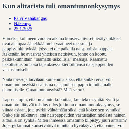
Kun alttarista tuli omantunnonkysymys
Päivi Vähäkangas
Näkemys
25.1.2025
Viimeksi kuluneen vuoden aikana konservatiiviset herätysliikkeet
ovat aiempaa äänekkäämmin vaatineet messuja ja
pappisvihkimyksiä, joissa ei ole paikalla naispuolisia pappeja.
Äskettäin he avasivat yhteisen nettisivun, jonne on koottu
paikkakunnittain ”raamattu-uskollisia” messuja. Raamattu-
uskollisuus on tässä tapauksessa kiertoilmaisu naispappeuden
vastustamiselle.
Näitä messuja tarvitaan kuulemma siksi, että kaikki eivät voi
omantunnonsyistä osallistua naispuolisen papin toimittamalle
ehtoolliselle. Omantunnonsyistä? Mitä se on?
Lapsena opin, että omatunto kolkuttaa, kun tekee syntiä. Synti ja
omatunto liittyvät toisiinsa. Jos jokin on omantunnonkysymys, se
viittaa asiaan, jota pyrkii välttämään siksi, että kokee sen synniksi.
Onko siis tulkittava, että naispappeuden vastustajien mielestä nainen
alttarilla on syntiä? Miten ihmeessä omatunto kilpistyy juuri alttariin?
Jopa jyrkimmät konservatiivit nimittäin hyväksyvät, että nainen voi