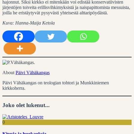
hajonnut. Siksi kirkko ei mitenkään voi edistää konservatiivisten
järjestöjen toiveita erillisvihkimyksistä ja naispapittomista messuista,
joilla he eristäytyvät pysyvästi yhteisestä alttaripöydästä.
Kuva: Hanna-Maija Ketola
About
Päivi Vähäkangas
Päivi Vähäkangas on teologian tohtori ja Munkkiniemen
kirkkoherra.
Joko olet lukenut...
0
Kipuja ja huokauksia