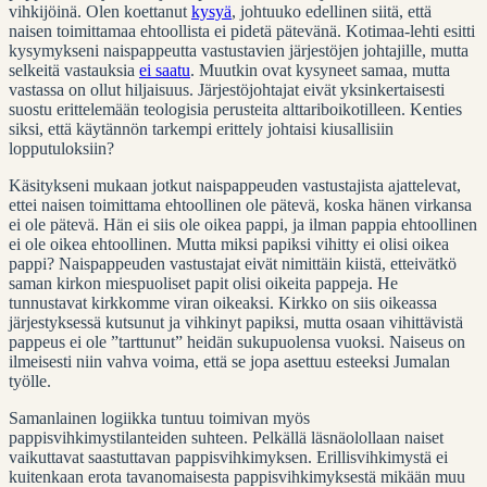
vihkijöinä. Olen koettanut
kysyä
, johtuuko edellinen siitä, että
naisen toimittamaa ehtoollista ei pidetä pätevänä. Kotimaa-lehti esitti
kysymykseni naispappeutta vastustavien järjestöjen johtajille, mutta
selkeitä vastauksia
ei saatu
. Muutkin ovat kysyneet samaa, mutta
vastassa on ollut hiljaisuus. Järjestöjohtajat eivät yksinkertaisesti
suostu erittelemään teologisia perusteita alttariboikotilleen. Kenties
siksi, että käytännön tarkempi erittely johtaisi kiusallisiin
lopputuloksiin?
Käsitykseni mukaan jotkut naispappeuden vastustajista ajattelevat,
ettei naisen toimittama ehtoollinen ole pätevä, koska hänen virkansa
ei ole pätevä. Hän ei siis ole oikea pappi, ja ilman pappia ehtoollinen
ei ole oikea ehtoollinen. Mutta miksi papiksi vihitty ei olisi oikea
pappi? Naispappeuden vastustajat eivät nimittäin kiistä, etteivätkö
saman kirkon miespuoliset papit olisi oikeita pappeja. He
tunnustavat kirkkomme viran oikeaksi. Kirkko on siis oikeassa
järjestyksessä kutsunut ja vihkinyt papiksi, mutta osaan vihittävistä
pappeus ei ole ”tarttunut” heidän sukupuolensa vuoksi. Naiseus on
ilmeisesti niin vahva voima, että se jopa asettuu esteeksi Jumalan
työlle.
Samanlainen logiikka tuntuu toimivan myös
pappisvihkimystilanteiden suhteen. Pelkällä läsnäolollaan naiset
vaikuttavat saastuttavan pappisvihkimyksen. Erillisvihkimystä ei
kuitenkaan erota tavanomaisesta pappisvihkimyksestä mikään muu