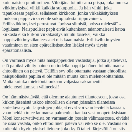
kuin naisten puuttuminen. Vihkijänä toimii sama piispa, joka muissa
vihkimyksissä vihkii kaikkia sukupuolia. Ja hän vihkii joka
tapauksessa papiksi sellaiseen kirkkoon, jonka virkakäsityksen
mukaan pappisvirka ei ole sukupuolesta riippuvainen.
Erillisvihkimykset perustuvat ”poissa silmistä, poissa mielestä” -
logiikaan. Naispuoliset papit eivät kuitenkaan taianomaisesti katoa
kirkosta eikä kirkon virkakäsitys muutu toiseksi, vaikka
pappisvihkimystilanteessa ei olisikaan naisia. Erillisvihkimysten
vaatiminen on siten epärealistisuuden lisäksi myös täysin
epärationaalista.
On varmasti myös niitä naispappeuden vastustajia, jotka ajattelevat,
että papiksi vihitty nainen on todella pappi ja hänen toimittamansa
ehtoollinen on pätevä. Tällöin syy olla ottamatta vastaan ehtoollista
naispuoliselta papilta ei ole mitään muuta kuin mielenosoittamista.
Mutta kuinka mieletöntä onkaan valjastaa sakramentti
mielenosoittamisen välineeksi!
On hämmästyttävää, että olemme ajautuneet tilanteeseen, jossa osa
kirkon jäsenistä uskoo ehtoollisen olevan joissakin tilanteissa
kartettava synti. Järjestöjen johtajat eivät voi vain levitellä käsiään,
vaan heidän tulee laumansa paimenina kantaa vastuu opetuksistaan.
Moni konservatiiveista on varmaankin jossain välimaastossa, eivätkä
he osaa vastata, onko ehtoollinen pätevä vai eikö se ole. Vastaus on
kuitenkin hyvin yksiselitteinen: joko kyllä tai ei. Järjestöillä on siis