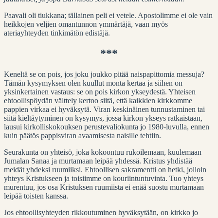
Paavali oli tiukkana; tällainen peli ei vetele. Apostolimme ei ole vain
heikkojen veljien omantunnon ymmärtäjä, vaan myös
ateriayhteyden tinkimätön edistäjä.
***
Keneltä se on pois, jos joku joukko pitää naispapittomia messuja?
Tämän kysymyksen olen kuullut monta kertaa ja siihen on
yksinkertainen vastaus: se on pois kirkon ykseydestä. Yhteisen
ehtoollispöydän välttely kertoo siitä, että kaikkien kirkkomme
pappien virkaa ei hyväksytä. Viran keskinäinen tunnustaminen tai
siitä kieltäytyminen on kysymys, jossa kirkon ykseys ratkaistaan,
lausui kirkolliskokouksen perustevaliokunta jo 1980-luvulla, ennen
kuin päätös pappisviran avaamisesta naisille tehtiin.
Seurakunta on yhteisö, joka kokoontuu rukoilemaan, kuulemaan
Jumalan Sanaa ja murtamaan leipää yhdessä. Kristus yhdistää
meidät yhdeksi ruumiiksi. Ehtoollisen sakramentti on hetki, jolloin
yhteys Kristukseen ja toisiimme on kouriintuntuvinta. Tuo yhteys
murentuu, jos osa Kristuksen ruumiista ei enää suostu murtamaan
leipää toisten kanssa.
Jos ehtoollisyhteyden rikkoutuminen hyväksytään, on kirkko jo