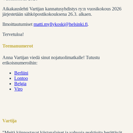
Aikakauslehti Vartijan kannatusyhdistys ry:n vuosikokous 2026
järjestetään sähköpostikokouksena 26.3. alkaen.
Ilmoittautumiset
matti.myllykoski@helsinki.fi
.
Tervetuloa!
Teemanumerot
Anna Vartijan viedä sinut nojatuolimatkalle! Tutustu
erikoisnumeroihin:
Berliini
Lontoo
Belgia
Viro
Vartija
"Meitä kiinnostavat kiistanalaiset ja vahvoja reaktioita herättävät