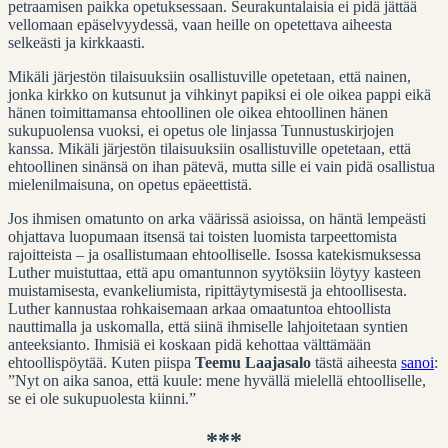
petraamisen paikka opetuksessaan. Seurakuntalaisia ei pidä jättää
vellomaan epäselvyydessä, vaan heille on opetettava aiheesta
selkeästi ja kirkkaasti.
Mikäli järjestön tilaisuuksiin osallistuville opetetaan, että nainen,
jonka kirkko on kutsunut ja vihkinyt papiksi ei ole oikea pappi eikä
hänen toimittamansa ehtoollinen ole oikea ehtoollinen hänen
sukupuolensa vuoksi, ei opetus ole linjassa Tunnustuskirjojen
kanssa. Mikäli järjestön tilaisuuksiin osallistuville opetetaan, että
ehtoollinen sinänsä on ihan pätevä, mutta sille ei vain pidä osallistua
mielenilmaisuna, on opetus epäeettistä.
Jos ihmisen omatunto on arka väärissä asioissa, on häntä lempeästi
ohjattava luopumaan itsensä tai toisten luomista tarpeettomista
rajoitteista – ja osallistumaan ehtoolliselle. Isossa katekismuksessa
Luther muistuttaa, että apu omantunnon syytöksiin löytyy kasteen
muistamisesta, evankeliumista, ripittäytymisestä ja ehtoollisesta.
Luther kannustaa rohkaisemaan arkaa omaatuntoa ehtoollista
nauttimalla ja uskomalla, että siinä ihmiselle lahjoitetaan syntien
anteeksianto. Ihmisiä ei koskaan pidä kehottaa välttämään
ehtoollispöytää. Kuten piispa
Teemu Laajasalo
tästä aiheesta
sanoi
:
”Nyt on aika sanoa, että kuule: mene hyvällä mielellä ehtoolliselle,
se ei ole sukupuolesta kiinni.”
***