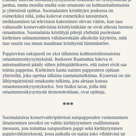
jaettua, mutta monilta muilta osin omatunto on kulttuurisidonnaista
ja yhteisöstä opittua. Suomalaisten kristittyjen joukossa on
esimerkiksi niitä, jotka kokevat esimerkiksi tanssimisen,
meikkaamisen tai television katsomisen olevan väärin, kun taas
valtaosalle konservatiivisista kristityistäkään ne eivät aiheuta huonoa
omaatuntoa. Suomalaisia kristittyjä piirejä yhdistää puolestaan
kielteinen suhtautuminen vähäiseenkään alkoholin käyttöön, mitä
taas suurin osa muun maailman kristityistä hämmästelee.
Pappisviran sukupuoli on yksi tällaisista kulttuurisidonnaisista
omantunnonkysymyksistä. Itsekseen Raamattua lukeva ei
automaattisesti päädy siihen johtopäätökseen, että naiset eivät saa
toimia pappeina. Kielteinen kanta naisten pappeuteen opitaan
yhteisöltä, joka opettaa tällaista raamatuntulkintaa. Kyseessä on siis
lähiympäristöstä omaksuttu tulkinta, jota aletaan kutsua
omantunnonkysymykseksi. Sen lisäksi tavat, joilla tätä
omantunnonkysymystä demonstroidaan, ovat opittuja.
***
Suomalaisissa konservatiivipiireissä naispappeuden vastustamisen
ilmaisemisen tavoiksi on valittu kieltäytyminen osallistumasta
messuun, jota toimittaa naispuolinen pappi sekä kieltäytyminen
pappisvihkimyksestä, jossa paikalla on naisia joko vihittävinä tai