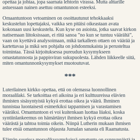
opettaa ja johtaa, jopa saarnata lehtorin virassa. Mutta alttarille
astuessaan nainen asettuu omantunnon esteeksi.
Omaantuntoon vetoaminen on osoittautunut tehokkaaksi
keskustelun lopettajaksi, vaikka sen pitäisi oikeastaan avata
kokonaan uusi keskustelu. Kun kyse on asioista, jotka saavat kirkon
natisemaan liitoksissaan, ei riitä sanoa ”no kun se tuntuu väärältä”,
vaan on kyettävä analysoimaan, mikä tarkalleen ottaen on väärää ja
kartettavaa ja mikä sen pohjalta on johdonmukaista ja perusteltua
toimintaa. Tässä kirjoituksessa pureudun kysymykseen
omastatunnosta ja pappisviran sukupuolesta. Lähden liikkeelle siitä,
miten omantunnonkysymykset muotoutuvat.
***
Luterilainen kirkko opettaa, että on olemassa luonnollinen
moraalilaki. Se tarkoittaa eri aikoina ja eri kulttuureissa elävien
ihmisten sisäsyntyistä kykyä erottaa oikea ja väärä. Ihminen
tunnistaa luontaisesti esimerkiksi tappamisen ja varastamisen
vääräksi. Omantuntoon ei voi kuitenkaan luottaa liiaksi, koska
syntiinlankeemus on hämärtänyt ihmisen kykyä erottaa oikea
väärästä ja tahtoa toimia oikein. Niinpä Lutherin mukaan ihmisen
tulee etsiä omantunnon ohjausta Jumalan sanasta eli Raamatusta.
Elämän suurissa moraalikysymyksissä omatunto on synnynnäistä ja