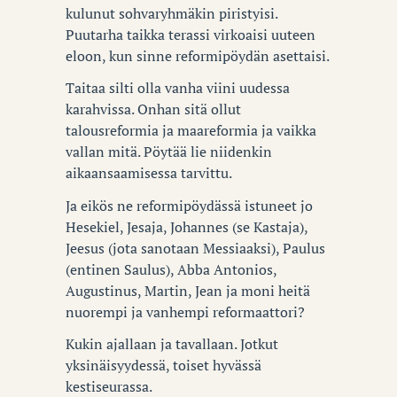
kulunut sohvaryhmäkin piristyisi.
Puutarha taikka terassi virkoaisi uuteen
eloon, kun sinne reformipöydän asettaisi.
Taitaa silti olla vanha viini uudessa
karahvissa. Onhan sitä ollut
talousreformia ja maareformia ja vaikka
vallan mitä. Pöytää lie niidenkin
aikaansaamisessa tarvittu.
Ja eikös ne reformipöydässä istuneet jo
Hesekiel, Jesaja, Johannes (se Kastaja),
Jeesus (jota sanotaan Messiaaksi), Paulus
(entinen Saulus), Abba Antonios,
Augustinus, Martin, Jean ja moni heitä
nuorempi ja vanhempi reformaattori?
Kukin ajallaan ja tavallaan. Jotkut
yksinäisyydessä, toiset hyvässä
kestiseurassa.