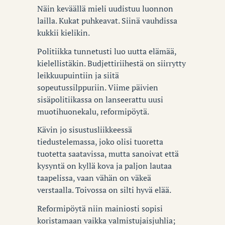
Näin keväällä mieli uudistuu luonnon
lailla.
Kukat puhkeavat. Siinä vauhdissa
kukkii kielikin.
Politiikka tunnetusti luo uutta elämää,
kielellistäkin. Budjettiriihestä on siirrytty
leikkuupuintiin ja siitä
sopeutussilppuriin. Viime päivien
sisäpolitiikassa on lanseerattu uusi
muotihuonekalu, reformipöytä.
Kävin jo sisustusliikkeessä
tiedustelemassa, joko olisi tuoretta
tuotetta saatavissa, mutta sanoivat että
kysyntä on kyllä kova ja paljon lautaa
taapelissa, vaan vähän on väkeä
verstaalla. Toivossa on silti hyvä elää.
Reformipöytä niin mainiosti sopisi
koristamaan vaikka valmistujaisjuhlia;