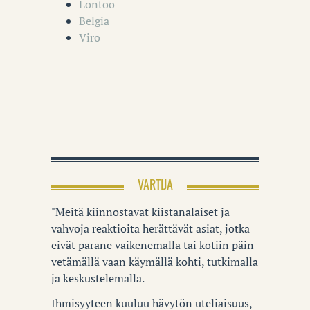
Lontoo
Belgia
Viro
VARTIJA
"Meitä kiinnostavat kiistanalaiset ja
vahvoja reaktioita herättävät asiat, jotka
eivät parane vaikenemalla tai kotiin päin
vetämällä vaan käymällä kohti, tutkimalla
ja keskustelemalla.
Ihmisyyteen kuuluu hävytön uteliaisuus,