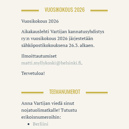
VUOSIKOKOUS 2026
Vuosikokous 2026
Aikakauslehti Vartijan kannatusyhdistys
ry:n vuosikokous 2026 järjestetään
sähköpostikokouksena 26.3. alkaen.
Ilmoittautumiset
matti.myllykoski@helsinki.fi
.
Tervetuloa!
TEEMANUMEROT
Anna Vartijan viedä sinut
nojatuolimatkalle! Tutustu
erikoisnumeroihin:
Berliini