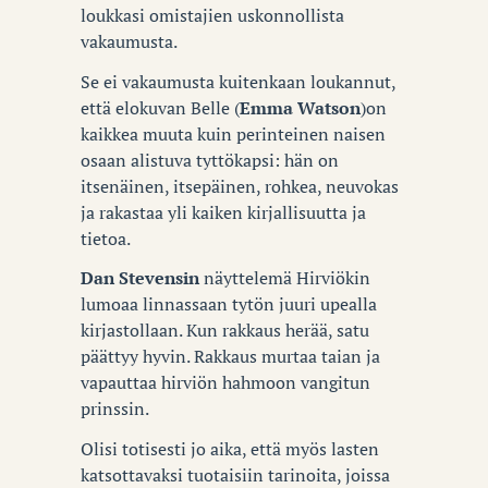
loukkasi omistajien uskonnollista
vakaumusta.
Se ei vakaumusta kuitenkaan loukannut,
että elokuvan Belle (
Emma Watson
)on
kaikkea muuta kuin perinteinen naisen
osaan alistuva tyttökapsi: hän on
itsenäinen, itsepäinen, rohkea, neuvokas
ja rakastaa yli kaiken kirjallisuutta ja
tietoa.
Dan Stevensin
näyttelemä Hirviökin
lumoaa linnassaan tytön juuri upealla
kirjastollaan. Kun rakkaus herää, satu
päättyy hyvin. Rakkaus murtaa taian ja
vapauttaa hirviön hahmoon vangitun
prinssin.
Olisi totisesti jo aika, että myös lasten
katsottavaksi tuotaisiin tarinoita, joissa