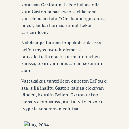
komeaan Gastoniin. LeFoy haluaa olla
kuin Gaston ja pääsevänsä ehkä jopa
suutelemaan tätä. ”Olet kaupungin ainoa
mies”, laulaa hurmaantunut LeFou
sankarilleen.
Nähdäänpä tarinan loppukohtauksessa
LeFou myös pyörähtelemässä
tanssilattialla erään toisenkin miehen
kanssa, tosin vain muutaman sekunnin
ajan.
Vastakaikua tunteilleen onneton LeFou ei
saa, sillä ihailtu Gaston haluaa elokuvan
tähden, kauniin Bellen. Gaston uskoo
viehätysvoimaansa, mutta tyttö ei voisi
tyypistä vähemmän välittää.