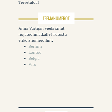
Tervetuloa!
TEEMANUMEROT
Anna Vartijan viedä sinut
nojatuolimatkalle! Tutustu
erikoisnumeroihin:
Berliini
Lontoo
Belgia
Viro