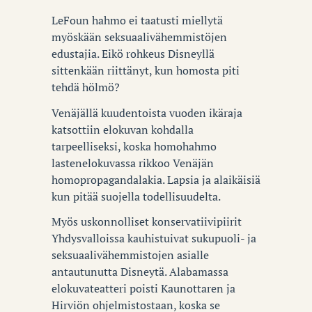
LeFoun hahmo ei taatusti miellytä
myöskään seksuaalivähemmistöjen
edustajia. Eikö rohkeus Disneyllä
sittenkään riittänyt, kun homosta piti
tehdä hölmö?
Venäjällä kuudentoista vuoden ikäraja
katsottiin elokuvan kohdalla
tarpeelliseksi, koska homohahmo
lastenelokuvassa rikkoo Venäjän
homopropagandalakia. Lapsia ja alaikäisiä
kun pitää suojella todellisuudelta.
Myös uskonnolliset konservatiivipiirit
Yhdysvalloissa kauhistuivat sukupuoli- ja
seksuaalivähemmistojen asialle
antautunutta Disneytä. Alabamassa
elokuvateatteri poisti Kaunottaren ja
Hirviön ohjelmistostaan, koska se