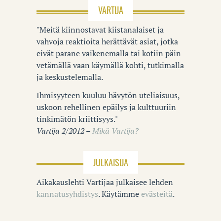
VARTIJA
"Meitä kiinnostavat kiistanalaiset ja
vahvoja reaktioita herättävät asiat, jotka
eivät parane vaikenemalla tai kotiin päin
vetämällä vaan käymällä kohti, tutkimalla
ja keskustelemalla.
Ihmisyyteen kuuluu hävytön uteliaisuus,
uskoon rehellinen epäilys ja kulttuuriin
tinkimätön kriittisyys."
Vartija 2/2012 –
Mikä Vartija?
JULKAISIJA
Aikakauslehti Vartijaa julkaisee lehden
kannatusyhdistys
. Käytämme
evästeitä
.