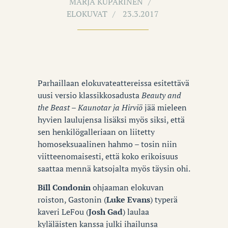
MARJA KUPARINEN
ELOKUVAT
23.3.2017
Parhaillaan elokuvateattereissa esitettävä
uusi versio klassikkosadusta
Beauty and
the Beast – Kaunotar ja Hirviö
jää mieleen
hyvien laulujensa lisäksi myös siksi, että
sen henkilögalleriaan on liitetty
homoseksuaalinen hahmo – tosin niin
viitteenomaisesti, että koko erikoisuus
saattaa mennä katsojalta myös täysin ohi.
Bill Condonin
ohjaaman elokuvan
roiston, Gastonin (
Luke Evans
) typerä
kaveri LeFou (
Josh Gad
) laulaa
kyläläisten kanssa julki ihailunsa