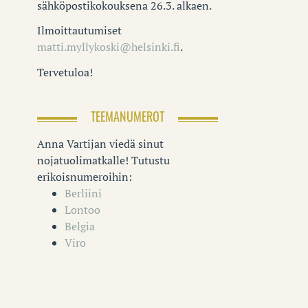
sähköpostikokouksena 26.3. alkaen.
Ilmoittautumiset
matti.myllykoski@helsinki.fi
.
Tervetuloa!
TEEMANUMEROT
Anna Vartijan viedä sinut
nojatuolimatkalle! Tutustu
erikoisnumeroihin:
Berliini
Lontoo
Belgia
Viro