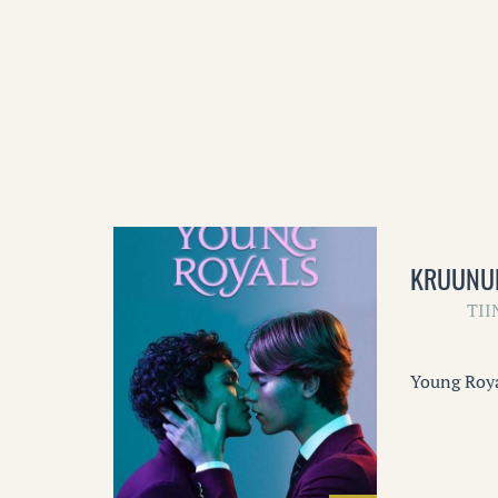
KRUUNUN
TI
Young Roya