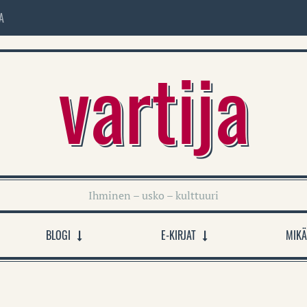
A
vartija
Ihminen – usko – kulttuuri
BLOGI
E-KIRJAT
MIKÄ