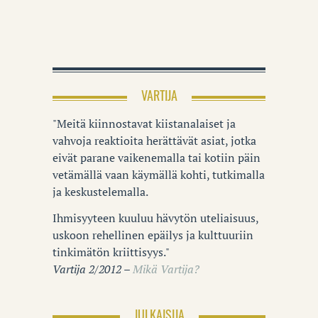
VARTIJA
"Meitä kiinnostavat kiistanalaiset ja
vahvoja reaktioita herättävät asiat, jotka
eivät parane vaikenemalla tai kotiin päin
vetämällä vaan käymällä kohti, tutkimalla
ja keskustelemalla.
Ihmisyyteen kuuluu hävytön uteliaisuus,
uskoon rehellinen epäilys ja kulttuuriin
tinkimätön kriittisyys."
Vartija 2/2012 –
Mikä Vartija?
JULKAISIJA