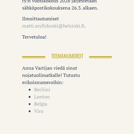
ry:n vuosikokous 2026 järjestetään
sähköpostikokouksena 26.3. alkaen.
Ilmoittautumiset
matti.myllykoski@helsinki.fi
.
Tervetuloa!
TEEMANUMEROT
Anna Vartijan viedä sinut
nojatuolimatkalle! Tutustu
erikoisnumeroihin:
Berliini
Lontoo
Belgia
Viro