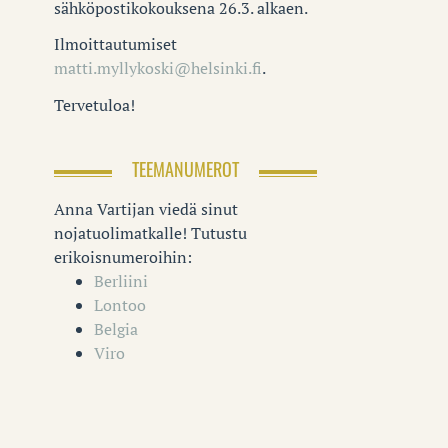
sähköpostikokouksena 26.3. alkaen.
Ilmoittautumiset
matti.myllykoski@helsinki.fi
.
Tervetuloa!
TEEMANUMEROT
Anna Vartijan viedä sinut
nojatuolimatkalle! Tutustu
erikoisnumeroihin:
Berliini
Lontoo
Belgia
Viro