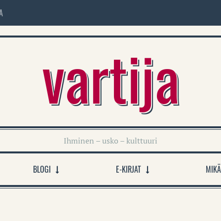
A
vartija
Ihminen – usko – kulttuuri
BLOGI
E-KIRJAT
MIKÄ