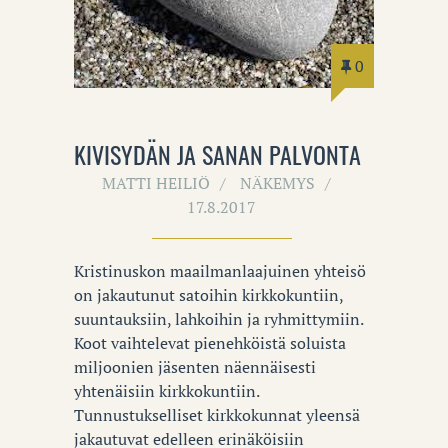
0
KIVISYDÄN JA SANAN PALVONTA
MATTI HEILIÖ
NÄKEMYS
17.8.2017
Kristinuskon maailmanlaajuinen yhteisö
on jakautunut satoihin kirkkokuntiin,
suuntauksiin, lahkoihin ja ryhmittymiin.
Koot vaihtelevat pienehköistä soluista
miljoonien jäsenten näennäisesti
yhtenäisiin kirkkokuntiin.
Tunnustukselliset kirkkokunnat yleensä
jakautuvat edelleen erinäköisiin