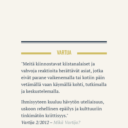
VARTIJA
"Meitä kiinnostavat kiistanalaiset ja
vahvoja reaktioita herättävät asiat, jotka
eivät parane vaikenemalla tai kotiin päin
vetämällä vaan käymällä kohti, tutkimalla
ja keskustelemalla.
Ihmisyyteen kuuluu hävytön uteliaisuus,
uskoon rehellinen epäilys ja kulttuuriin
tinkimätön kriittisyys."
Vartija 2/2012 –
Mikä Vartija?