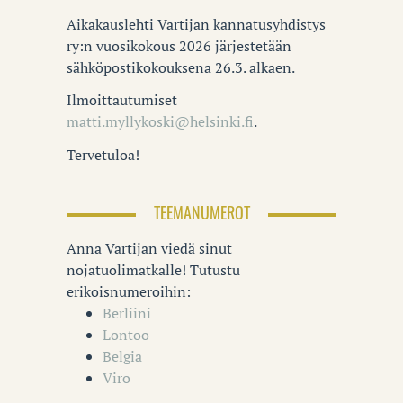
Aikakauslehti Vartijan kannatusyhdistys
ry:n vuosikokous 2026 järjestetään
sähköpostikokouksena 26.3. alkaen.
Ilmoittautumiset
matti.myllykoski@helsinki.fi
.
Tervetuloa!
TEEMANUMEROT
Anna Vartijan viedä sinut
nojatuolimatkalle! Tutustu
erikoisnumeroihin:
Berliini
Lontoo
Belgia
Viro