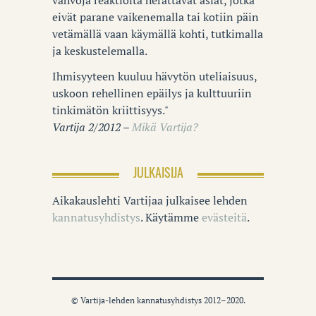
eivät parane vaikenemalla tai kotiin päin
vetämällä vaan käymällä kohti, tutkimalla
ja keskustelemalla.
Ihmisyyteen kuuluu hävytön uteliaisuus,
uskoon rehellinen epäilys ja kulttuuriin
tinkimätön kriittisyys."
Vartija 2/2012 –
Mikä Vartija?
JULKAISIJA
Aikakauslehti Vartijaa julkaisee lehden
kannatusyhdistys
. Käytämme
evästeitä
.
© Vartija-lehden kannatusyhdistys 2012–2020.