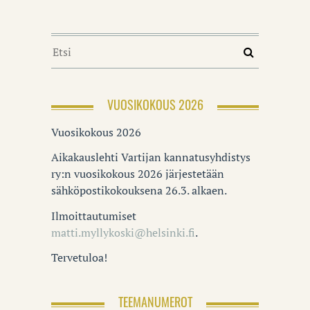
VUOSIKOKOUS 2026
Vuosikokous 2026
Aikakauslehti Vartijan kannatusyhdistys
ry:n vuosikokous 2026 järjestetään
sähköpostikokouksena 26.3. alkaen.
Ilmoittautumiset
matti.myllykoski@helsinki.fi
.
Tervetuloa!
TEEMANUMEROT