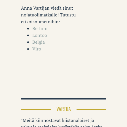
Anna Vartijan viedä sinut
nojatuolimatkalle! Tutustu
erikoisnumeroihin:
Berliini
Lontoo
Belgia
Viro
VARTIJA
"Meitä kiinnostavat kiistanalaiset ja
vahvoja reaktioita herättävät asiat, jotka