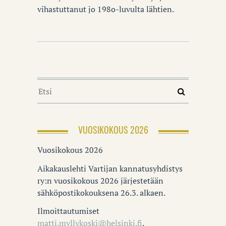
vihastuttanut jo 198o-luvulta lähtien.
VUOSIKOKOUS 2026
Vuosikokous 2026
Aikakauslehti Vartijan kannatusyhdistys
ry:n vuosikokous 2026 järjestetään
sähköpostikokouksena 26.3. alkaen.
Ilmoittautumiset
matti.myllykoski@helsinki.fi
.