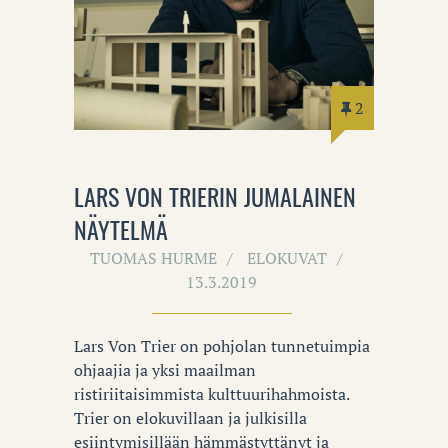
2
LARS VON TRIERIN JUMALAINEN
NÄYTELMÄ
TUOMAS HURME
ELOKUVAT
13.3.2019
Lars Von Trier on pohjolan tunnetuimpia
ohjaajia ja yksi maailman
ristiriitaisimmista kulttuurihahmoista.
Trier on elokuvillaan ja julkisilla
esiintymisillään hämmästyttänyt ja