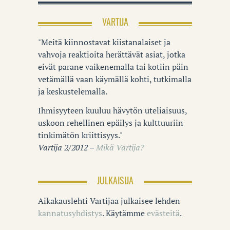
VARTIJA
"Meitä kiinnostavat kiistanalaiset ja
vahvoja reaktioita herättävät asiat, jotka
eivät parane vaikenemalla tai kotiin päin
vetämällä vaan käymällä kohti, tutkimalla
ja keskustelemalla.
Ihmisyyteen kuuluu hävytön uteliaisuus,
uskoon rehellinen epäilys ja kulttuuriin
tinkimätön kriittisyys."
Vartija 2/2012 –
Mikä Vartija?
JULKAISIJA
Aikakauslehti Vartijaa julkaisee lehden
kannatusyhdistys
. Käytämme
evästeitä
.